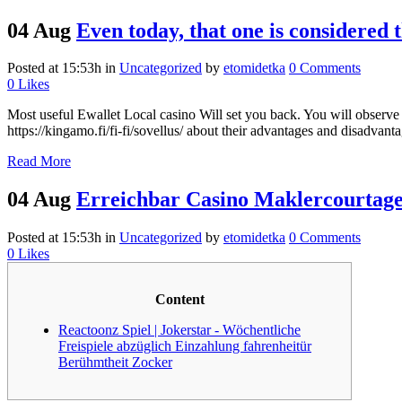
04 Aug
Even today, that one is considered
Posted at 15:53h
in
Uncategorized
by
etomidetka
0 Comments
0
Likes
Most useful Ewallet Local casino Will set you back. You will observe t
https://kingamo.fi/fi-fi/sovellus/ about their advantages and disadvantag
Read More
04 Aug
Erreichbar Casino Maklercourtage 
Posted at 15:53h
in
Uncategorized
by
etomidetka
0 Comments
0
Likes
Content
Reactoonz Spiel | Jokerstar - Wöchentliche
Freispiele abzüglich Einzahlung fahrenheitür
Berühmtheit Zocker