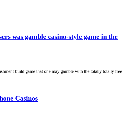
users was gamble casino-style game in the
ishment-build game that one may gamble with the totally totally free
Phone Casinos