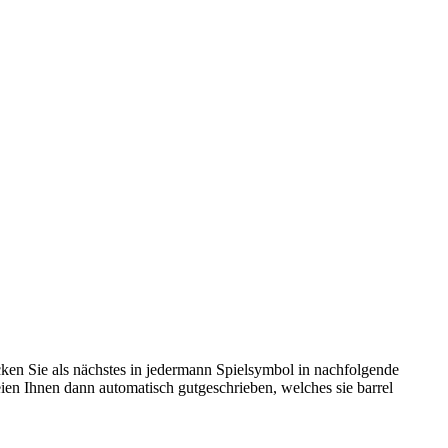
cken Sie als nächstes in jedermann Spielsymbol in nachfolgende
eien Ihnen dann automatisch gutgeschrieben, welches sie barrel