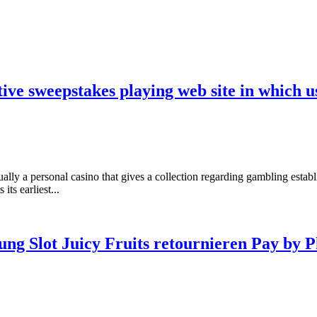
ative sweepstakes playing web site in which 
lly a personal casino that gives a collection regarding gambling establ
ts earliest...
g Slot Juicy Fruits retournieren Pay by 