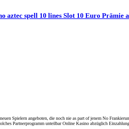
o aztec spell 10 lines Slot 10 Euro Prämie
ndneuen Spielern angeboten, die noch nie as part of jenem No Frankier
solches Partnerprogramm unteilbar Online Kasino abzüglich Einzahlung