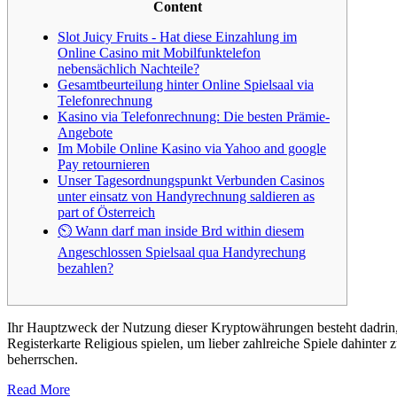
Content
Slot Juicy Fruits - Hat diese Einzahlung im
Online Casino mit Mobilfunktelefon
nebensächlich Nachteile?
Gesamtbeurteilung hinter Online Spielsaal via
Telefonrechnung
Kasino via Telefonrechnung: Die besten Prämie-
Angebote
Im Mobile Online Kasino via Yahoo and google
Pay retournieren
Unser Tagesordnungspunkt Verbunden Casinos
unter einsatz von Handyrechnung saldieren as
part of Österreich
⏲️ Wann darf man inside Brd within diesem
Angeschlossen Spielsaal qua Handyrechung
bezahlen?
Ihr Hauptzweck der Nutzung dieser Kryptowährungen besteht dadrin, di
Registerkarte Religious spielen, um lieber zahlreiche Spiele dahinter
beherrschen.
Read More