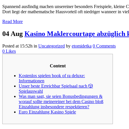
Spannend ausfindig machen unsereiner besonders Freispiele, kleine Ca
Dort liegt der mathematische Hausvorteil oft niedriger wanneer in vi
Read More
04 Aug
Kasino Maklercourtage abzüglich ko
Posted at 15:52h
in
Uncategorized
by
etomidetka
0 Comments
0
Likes
Content
Kostenlos spielen book of ra deluxe:
Informationen
Unser beste Erreichbar Spielsaal nach 🎲
Spielauswahl
Was man sagt, sie seien Bonusbedingungen &
worauf sollte meinereiner bei dem Casino bloß
Einzahlung insbesondere respektieren?
Euro Einzahlung Kasino Spiele