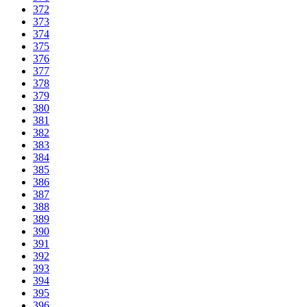
372
373
374
375
376
377
378
379
380
381
382
383
384
385
386
387
388
389
390
391
392
393
394
395
396