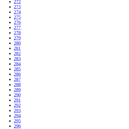
272
273
274
275
276
277
278
279
280
281
282
283
284
285
286
287
288
289
290
291
292
293
294
295
296