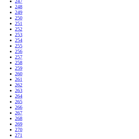
247
248
249
250
251
252
253
254
255
256
257
258
259
260
261
262
263
264
265
266
267
268
269
270
271