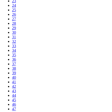
23
24
25
26
27
28
29
30
31
32
33
34
35
36
37
38
39
40
41
42
43
44
45
46
47