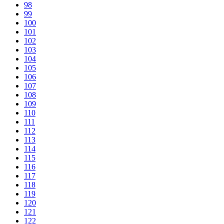
98
99
100
101
102
103
104
105
106
107
108
109
110
111
112
113
114
115
116
117
118
119
120
121
122