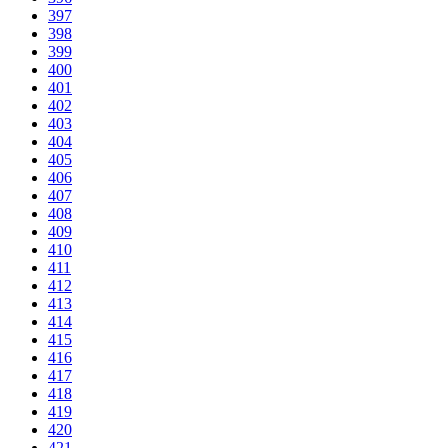
397
398
399
400
401
402
403
404
405
406
407
408
409
410
411
412
413
414
415
416
417
418
419
420
421