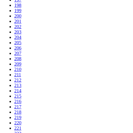
198
199
200
201
202
203
204
205
206
207
208
209
210
211
212
213
214
215
216
217
218
219
220
221