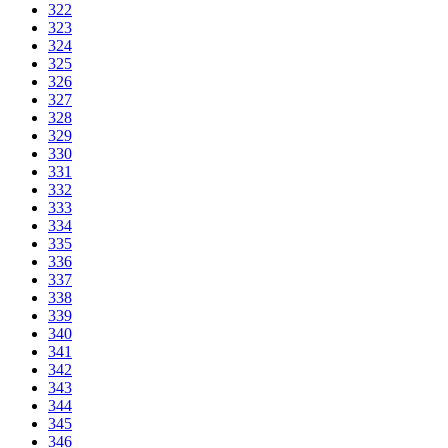
322
323
324
325
326
327
328
329
330
331
332
333
334
335
336
337
338
339
340
341
342
343
344
345
346