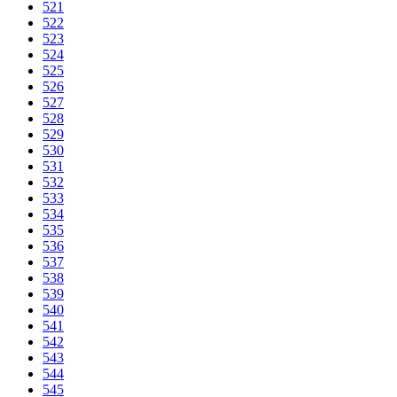
521
522
523
524
525
526
527
528
529
530
531
532
533
534
535
536
537
538
539
540
541
542
543
544
545