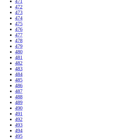
471
472
473
474
475
476
477
478
479
480
481
482
483
484
485
486
487
488
489
490
491
492
493
494
495