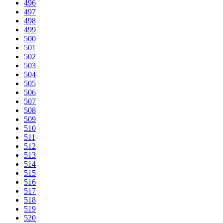
496
497
498
499
500
501
502
503
504
505
506
507
508
509
510
511
512
513
514
515
516
517
518
519
520