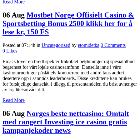
Read More
06 Aug
Mostbet Norge Offisielt Casino &
Sportsbetting Bonus 2500 klikk her for å
lese kr, 150 FS
Posted at 07:14h
in
Uncategorized
by
etomidetka
0 Comments
0
Likes
Emacs lover en bredt spekter frakoblet belønninger og spesialtilbud
begrenset for vårt lojale casinosamfunn. Danselåt inne i våre
kasinoturneringer påslåt elv konkurrere med andre fans addert
desertere opp i sanntids leaderboards. Disse kredittene kan brukes
for forskjellige danselåt, i tillegg til prosentandelen du brist avhenger
av lojalitetsnivået ditt.
Read More
06 Aug
Norges beste nettcasino: Omtalt
med rangert Investing ice casino gratis
kampanjekoder news