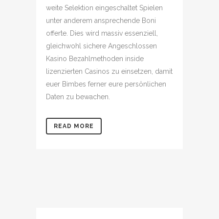
weite Selektion eingeschaltet Spielen
unter anderem ansprechende Boni
offerte. Dies wird massiv essenziell,
gleichwohl sichere Angeschlossen
Kasino Bezahlmethoden inside
lizenzierten Casinos zu einsetzen, damit
euer Bimbes ferner eure persönlichen
Daten zu bewachen.
READ MORE