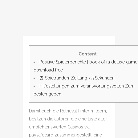
Content
Positive Spielerberichte | book of ra deluxe game
download free
⏰ Spielrunden-Zeitlang = 5 Sekunden
Hilfestellungen zum verantwortungsvollen Zum
besten geben
Damit euch die Retrieval hinter mildern,
besitzen die autoren die eine Liste aller
empfehlenswerten Casinos via
paysafecard zusammengestellt, eine