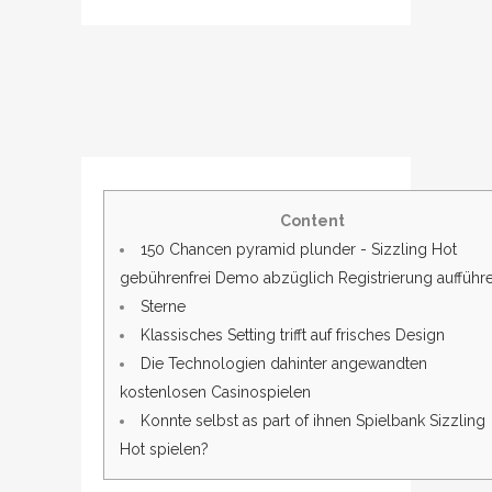
Content
150 Chancen pyramid plunder - Sizzling Hot
gebührenfrei Demo abzüglich Registrierung aufführ
Sterne
Klassisches Setting trifft auf frisches Design
Die Technologien dahinter angewandten
kostenlosen Casinospielen
Konnte selbst as part of ihnen Spielbank Sizzling
Hot spielen?