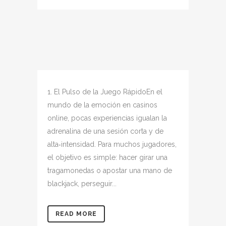
1. El Pulso de la Juego RápidoEn el
mundo de la emoción en casinos
online, pocas experiencias igualan la
adrenalina de una sesión corta y de
alta‑intensidad. Para muchos jugadores,
el objetivo es simple: hacer girar una
tragamonedas o apostar una mano de
blackjack, perseguir...
READ MORE