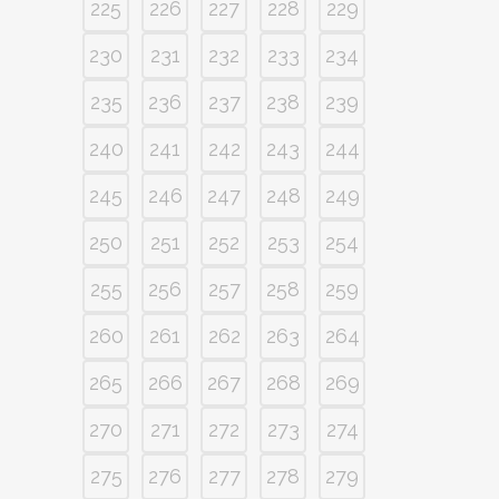
225
226
227
228
229
230
231
232
233
234
235
236
237
238
239
240
241
242
243
244
245
246
247
248
249
250
251
252
253
254
255
256
257
258
259
260
261
262
263
264
265
266
267
268
269
270
271
272
273
274
275
276
277
278
279