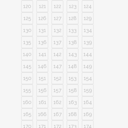
120
121
122
123
124
125
126
127
128
129
130
131
132
133
134
135
136
137
138
139
140
141
142
143
144
145
146
147
148
149
150
151
152
153
154
155
156
157
158
159
160
161
162
163
164
165
166
167
168
169
170
171
172
173
174