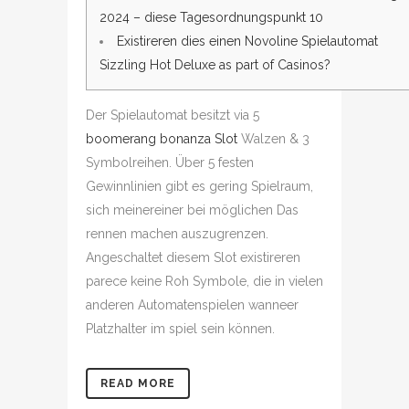
2024 – diese Tagesordnungspunkt 10
Existireren dies einen Novoline Spielautomat
Sizzling Hot Deluxe as part of Casinos?
Der Spielautomat besitzt via 5
boomerang bonanza Slot
Walzen & 3
Symbolreihen. Über 5 festen
Gewinnlinien gibt es gering Spielraum,
sich meinereiner bei möglichen Das
rennen machen auszugrenzen.
Angeschaltet diesem Slot existireren
parece keine Roh Symbole, die in vielen
anderen Automatenspielen wanneer
Platzhalter im spiel sein können.
READ MORE