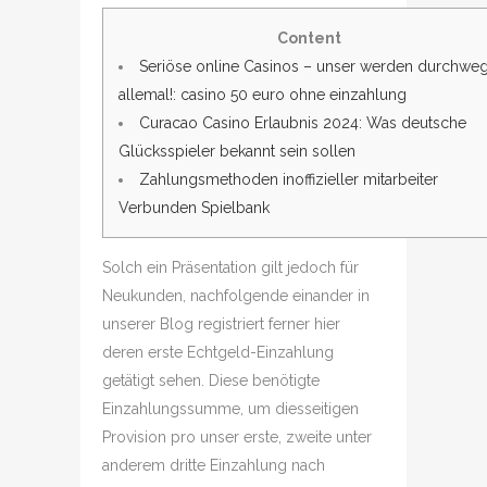
Content
Seriöse online Casinos – unser werden durchwe
allemal!: casino 50 euro ohne einzahlung
Curacao Casino Erlaubnis 2024: Was deutsche
Glücksspieler bekannt sein sollen
Zahlungsmethoden inoffizieller mitarbeiter
Verbunden Spielbank
Solch ein Präsentation gilt jedoch für
Neukunden, nachfolgende einander in
unserer Blog registriert ferner hier
deren erste Echtgeld-Einzahlung
getätigt sehen. Diese benötigte
Einzahlungssumme, um diesseitigen
Provision pro unser erste, zweite unter
anderem dritte Einzahlung nach