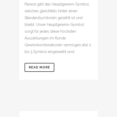
Parece gibt das Hauptgewinn-Symbol,
welches gleichfalls hinter einen
Standardsymbolen gezählt ist und
bleibt. Unser Hauptgewinn-Symbol
sorgt für jedes diese höchsten
Auszahlungen im Runde.
Gewinnkombinationen vermögen alle 2
bis 5 Symbol eingeweiht sind.
READ MORE