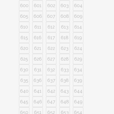
600
601
602
603
604
605
606
607
608
609
610
611
612
613
614
615
616
617
618
619
620
621
622
623
624
625
626
627
628
629
630
631
632
633
634
635
636
637
638
639
640
641
642
643
644
645
646
647
648
649
650
651
652
653
654