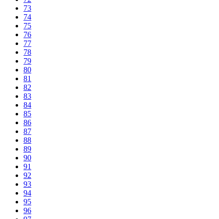
73
74
75
76
77
78
79
80
81
82
83
84
85
86
87
88
89
90
91
92
93
94
95
96