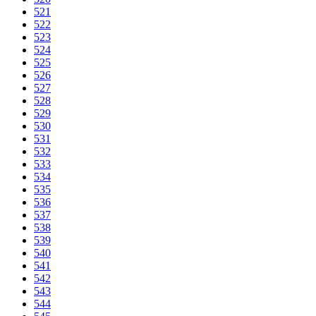
521
522
523
524
525
526
527
528
529
530
531
532
533
534
535
536
537
538
539
540
541
542
543
544