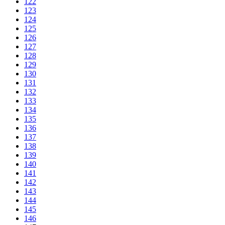
122
123
124
125
126
127
128
129
130
131
132
133
134
135
136
137
138
139
140
141
142
143
144
145
146