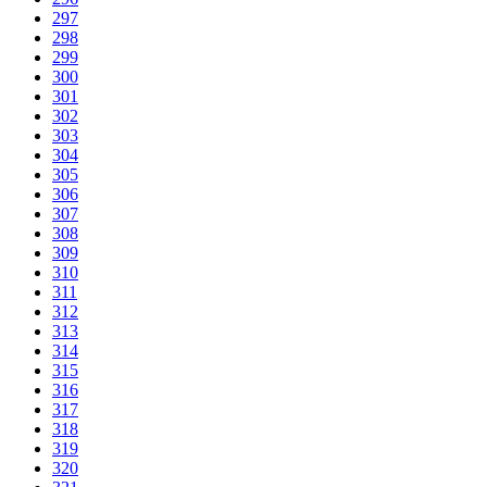
297
298
299
300
301
302
303
304
305
306
307
308
309
310
311
312
313
314
315
316
317
318
319
320