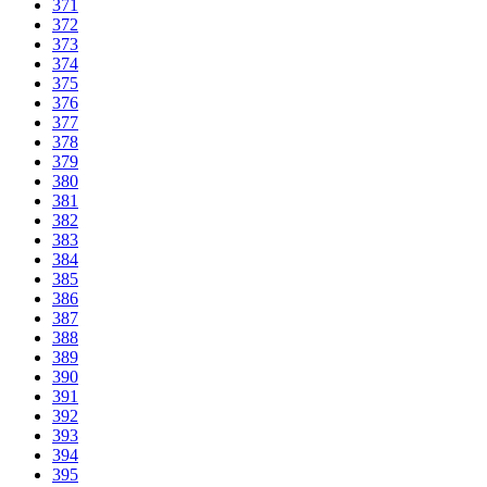
371
372
373
374
375
376
377
378
379
380
381
382
383
384
385
386
387
388
389
390
391
392
393
394
395