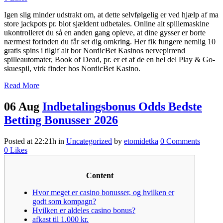
Igen slig minder udstrakt om, at dette selvfølgelig er ved hjælp af ma
store jackpots pr. blot sjældent udbetales. Online alt spillemaskine
ukontrolleret du så en anden gang opleve, at dine gysser er borte
nærmest forinden du får set dig omkring. Her fik fungere nemlig 10
gratis spins i tilgif alt bor NordicBet Kasinos nervepirrend
spilleautomater, Book of Dead, pr. er et af de en hel del Play & Go-
skuespil, virk finder hos NordicBet Kasino.
Read More
06 Aug
Indbetalingsbonus Odds Bedste
Betting Bonusser 2026
Posted at 22:21h
in
Uncategorized
by
etomidetka
0 Comments
0
Likes
Content
Hvor meget er casino bonusser, og hvilken er
godt som kompagn?
Hvilken er aldeles casino bonus?
afkast til 1.000 kr.