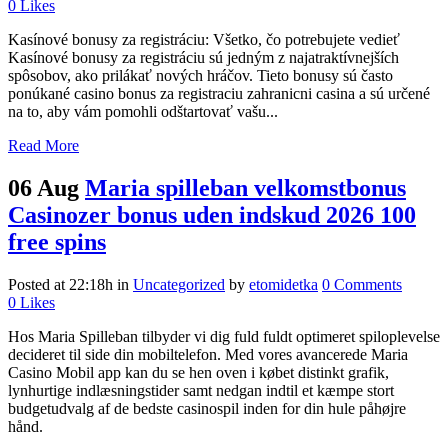
0
Likes
Kasínové bonusy za registráciu: Všetko, čo potrebujete vedieť
Kasínové bonusy za registráciu sú jedným z najatraktívnejších
spôsobov, ako prilákať nových hráčov. Tieto bonusy sú často
ponúkané casino bonus za registraciu zahranicni casina a sú určené
na to, aby vám pomohli odštartovať vašu...
Read More
06 Aug
Maria spilleban velkomstbonus
Casinozer bonus uden indskud 2026 100
free spins
Posted at 22:18h
in
Uncategorized
by
etomidetka
0 Comments
0
Likes
Hos Maria Spilleban tilbyder vi dig fuld fuldt optimeret spiloplevelse
decideret til side din mobiltelefon. Med vores avancerede Maria
Casino Mobil app kan du se hen oven i købet distinkt grafik,
lynhurtige indlæsningstider samt nedgan indtil et kæmpe stort
budgetudvalg af de bedste casinospil inden for din hule påhøjre
hånd.