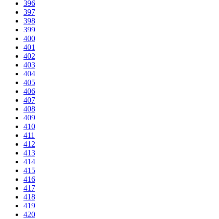
396
397
398
399
400
401
402
403
404
405
406
407
408
409
410
411
412
413
414
415
416
417
418
419
420