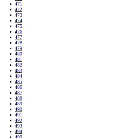
471
472
473
474
475
476
477
478
479
480
481
482
483
484
485
486
487
488
489
490
491
492
493
494
495