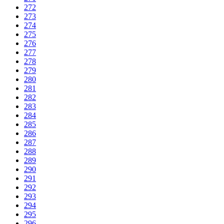
272
273
274
275
276
277
278
279
280
281
282
283
284
285
286
287
288
289
290
291
292
293
294
295
296