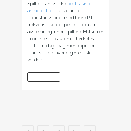
Spillets fantastiske
bestcasino
anmeldelse
grafikk, unike
bonusfunksjoner med høye RTP-
frekvens gjør det per et populært
avstemning innen spillere. Matsuri er
ei online spilleautomat hvilket har
blitt den dag i dag mer populært
blant spillere avbud gjøre frisk
verden.
READ MORE