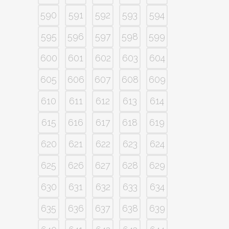
590
591
592
593
594
595
596
597
598
599
600
601
602
603
604
605
606
607
608
609
610
611
612
613
614
615
616
617
618
619
620
621
622
623
624
625
626
627
628
629
630
631
632
633
634
635
636
637
638
639