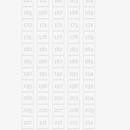
160
161
162
163
164
165
166
167
168
169
170
171
172
173
174
175
176
177
178
179
180
181
182
183
184
185
186
187
188
189
190
191
192
193
194
195
196
197
198
199
200
201
202
203
204
205
206
207
208
209
210
211
212
213
214