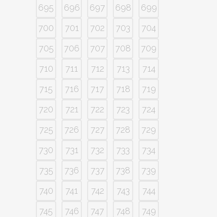
695
696
697
698
699
700
701
702
703
704
705
706
707
708
709
710
711
712
713
714
715
716
717
718
719
720
721
722
723
724
725
726
727
728
729
730
731
732
733
734
735
736
737
738
739
740
741
742
743
744
745
746
747
748
749