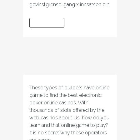
gevinstgrense igang x innsatsen din.
READ MORE
These types of builders have online
game to find the best electronic
poker online casinos. With
thousands of slots offered by the
web casinos about Us, how do you
learn and that online game to play?
It is no secret why these operators