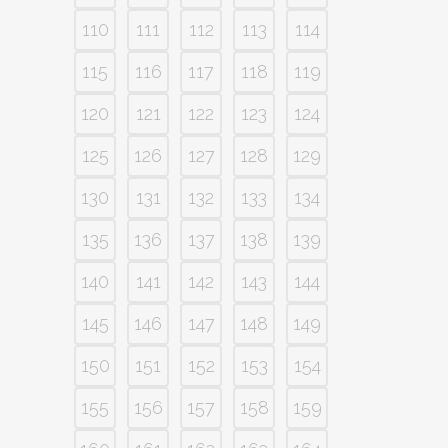
110
111
112
113
114
115
116
117
118
119
120
121
122
123
124
125
126
127
128
129
130
131
132
133
134
135
136
137
138
139
140
141
142
143
144
145
146
147
148
149
150
151
152
153
154
155
156
157
158
159