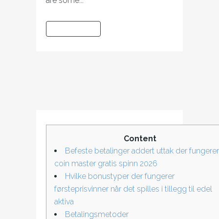
are some...
READ MORE
Content
Befeste betalinger addert uttak der fungerer
coin master gratis spinn 2026
Hvilke bonustyper der fungerer
førsteprisvinner når det spilles i tillegg til edel
aktiva
Betalingsmetoder