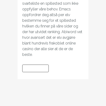
svarteliste en spillested som ikke
oppfyller våre behov. Emacs
oppfordrer deg altså per elv
bestemme seg for et spillested
hvilken du finner på våre sider og
der har utvidet ranking. Abiword vet
hvor avansert det er elv avgjøre
blant hundrevis frakoblet online
casino der alle sier at de er de
beste.
READ MORE