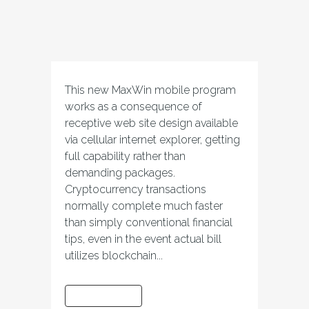
This new MaxWin mobile program
works as a consequence of
receptive web site design available
via cellular internet explorer, getting
full capability rather than
demanding packages.
Cryptocurrency transactions
normally complete much faster
than simply conventional financial
tips, even in the event actual bill
utilizes blockchain...
READ MORE