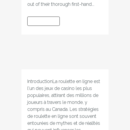
out of their thorough first-hand...
READ MORE
IntroductionLa roulette en ligne est
l'un des jeux de casino les plus
populaires, attirant des millions de
joueurs à travers le monde, y
compris au Canada. Les stratégies
de roulette en ligne sont souvent
entourées de mythes et de réalités