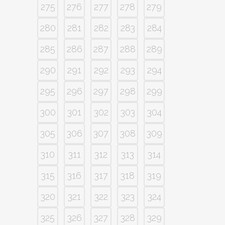
275
276
277
278
279
280
281
282
283
284
285
286
287
288
289
290
291
292
293
294
295
296
297
298
299
300
301
302
303
304
305
306
307
308
309
310
311
312
313
314
315
316
317
318
319
320
321
322
323
324
325
326
327
328
329