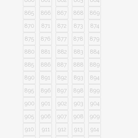
865
866
867
868
869
870
871
872
873
874
875
876
877
878
879
880
881
882
883
884
885
886
887
888
889
890
891
892
893
894
895
896
897
898
899
900
901
902
903
904
905
906
907
908
909
910
911
912
913
914