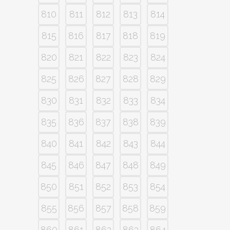
810
811
812
813
814
815
816
817
818
819
820
821
822
823
824
825
826
827
828
829
830
831
832
833
834
835
836
837
838
839
840
841
842
843
844
845
846
847
848
849
850
851
852
853
854
855
856
857
858
859
860
861
862
863
864