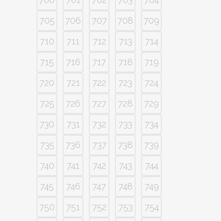
705
706
707
708
709
710
711
712
713
714
715
716
717
718
719
720
721
722
723
724
725
726
727
728
729
730
731
732
733
734
735
736
737
738
739
740
741
742
743
744
745
746
747
748
749
750
751
752
753
754