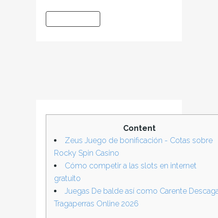
READ MORE
Content
Zeus Juego de bonificación - Cotas sobre
Rocky Spin Casino
Cómo competir a las slots en internet
gratuito
Juegas De balde así­ como Carente Descag
Tragaperras Online 2026