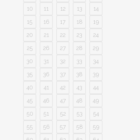
10
11
12
13
14
15
16
17
18
19
20
21
22
23
24
25
26
27
28
29
30
31
32
33
34
35
36
37
38
39
40
41
42
43
44
45
46
47
48
49
50
51
52
53
54
55
56
57
58
59
60
61
62
63
64