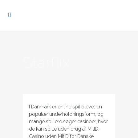
Starflix
I Danmark er online spil blevet en
populær underholdningsform, og
mange spillere søger casinoer, hvor
de kan spille uden brug af MitID.
Casino uden MitID for Danske