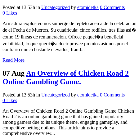
Posted at 13:53h
in
Uncategorized
by
etomidetka
0 Comments
0
Likes
Armadura explosivo nos sumerge de repleto acerca de la celebracion
de el Fecha de Muertos. Su cuadricula: cinco rodillos, tres filas asi�
como 19 lineas de remuneracion. Ofrece pequei�a beneficial
volatilidad, lo que querri�a decir provee premios asiduos por el
contrario nunca bastante elevados, fraud...
Read More
07 Aug
An Overview of Chicken Road 2
Online Gambling Game.
Posted at 13:53h
in
Uncategorized
by
etomidetka
0 Comments
0
Likes
An Overview of Chicken Road 2 Online Gambling Game Chicken
Road 2 is an online gambling game that has gained popularity
among gamers due to its unique theme, engaging gameplay, and
competitive betting options. This article aims to provide a
comprehensive overview...