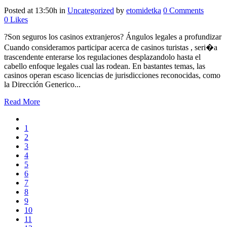
Posted at 13:50h
in
Uncategorized
by
etomidetka
0 Comments
0
Likes
?Son seguros los casinos extranjeros? Ángulos legales a profundizar
Cuando consideramos participar acerca de casinos turistas , seri�a
trascendente enterarse los regulaciones desplazandolo hasta el
cabello enfoque legales cual las rodean. En bastantes temas, las
casinos operan escaso licencias de jurisdicciones reconocidas, como
la Dirección Generico...
Read More
1
2
3
4
5
6
7
8
9
10
11