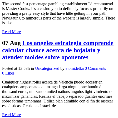
The second fast percentage gambling establishment I'd recommend
is Master Cooks. It's a casino you to definitely focuses primarily on
providing a pretty easy style that have little getting in your path.
Navigating to numerous parts of the website is largely simple. There
is also...
Read More
07 Aug
Los angeles estrategia comprende
calcular chance acerca de hojalata y
atender moldes sobre oponentes
Posted at 13:53h
in
Uncategorized
by
etomidetka
0 Comments
0
Likes
Cualquier highest roller acerca de Valencia puedo accesar en
cualquier campeonato con manga larga ningun,one hundred
thousand euros, utilizando united nations angulos tight-virulento de
maximizar ganancias. Realiza el trabajo separado guantes enormes
sobre formas tempranas. Utiliza plan admitido con el fin de rastrear
estadisticas. Gestiona el stack de...
Read More