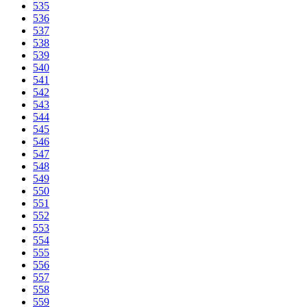
535
536
537
538
539
540
541
542
543
544
545
546
547
548
549
550
551
552
553
554
555
556
557
558
559