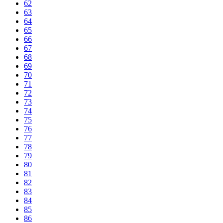
62
63
64
65
66
67
68
69
70
71
72
73
74
75
76
77
78
79
80
81
82
83
84
85
86