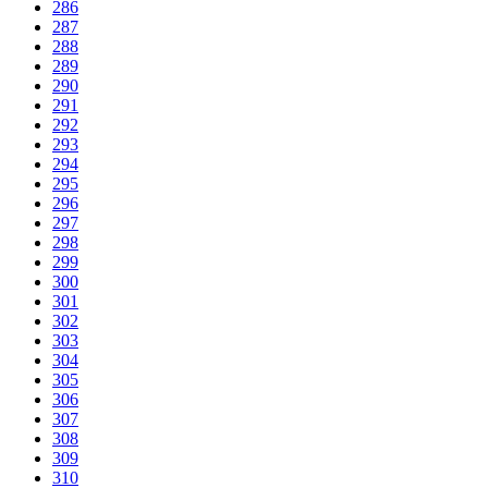
286
287
288
289
290
291
292
293
294
295
296
297
298
299
300
301
302
303
304
305
306
307
308
309
310