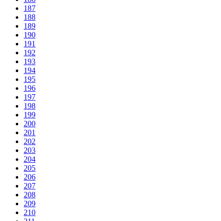
187
188
189
190
191
192
193
194
195
196
197
198
199
200
201
202
203
204
205
206
207
208
209
210