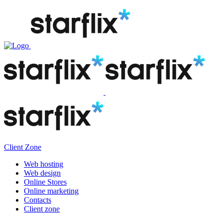
Client Zone
Web hosting
Web design
Online Stores
Online marketing
Contacts
Client zone