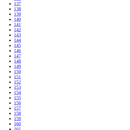
137
138
139
140
141
142
143
144
145
146
147
148
149
150
151
152
153
154
155
156
157
158
159
160
161