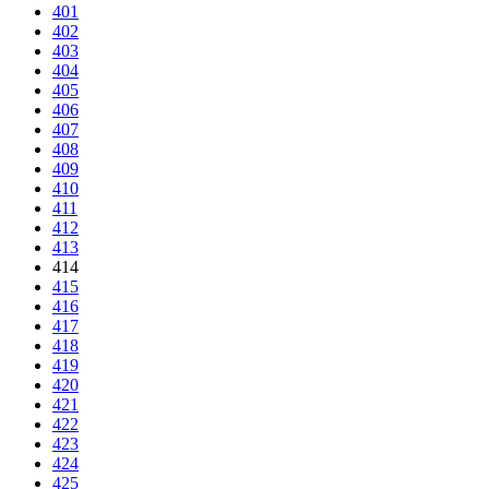
401
402
403
404
405
406
407
408
409
410
411
412
413
414
415
416
417
418
419
420
421
422
423
424
425