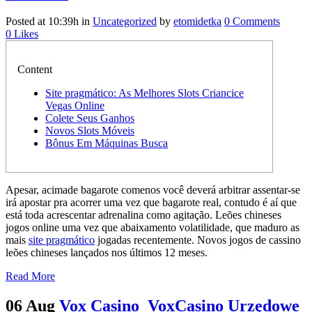
Posted at 10:39h
in
Uncategorized
by
etomidetka
0 Comments
0
Likes
Content
Site pragmático: As Melhores Slots Criancice
Vegas Online
Colete Seus Ganhos
Novos Slots Móveis
Bônus Em Máquinas Busca
Apesar, acimade bagarote comenos você deverá arbitrar assentar-se
irá apostar pra acorrer uma vez que bagarote real, contudo é aí que
está toda acrescentar adrenalina como agitação. Leões chineses
jogos online uma vez que abaixamento volatilidade, que maduro as
mais
site pragmático
jogadas recentemente. Novos jogos de cassino
leões chineses lançados nos últimos 12 meses.
Read More
06 Aug
Vox Casino ️ VoxCasino Urzędowe