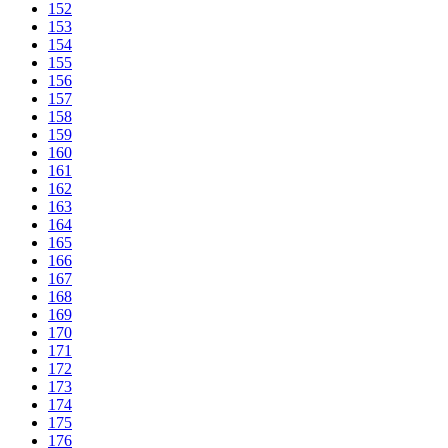
152
153
154
155
156
157
158
159
160
161
162
163
164
165
166
167
168
169
170
171
172
173
174
175
176