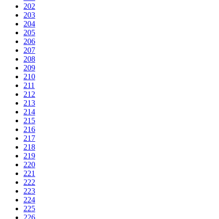
202
203
204
205
206
207
208
209
210
211
212
213
214
215
216
217
218
219
220
221
222
223
224
225
226