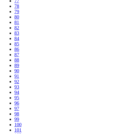
77
78
79
80
81
82
83
84
85
86
87
88
89
90
91
92
93
94
95
96
97
98
99
100
101