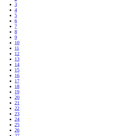
3
4
5
6
7
8
9
10
11
12
13
14
15
16
17
18
19
20
21
22
23
24
25
26
27