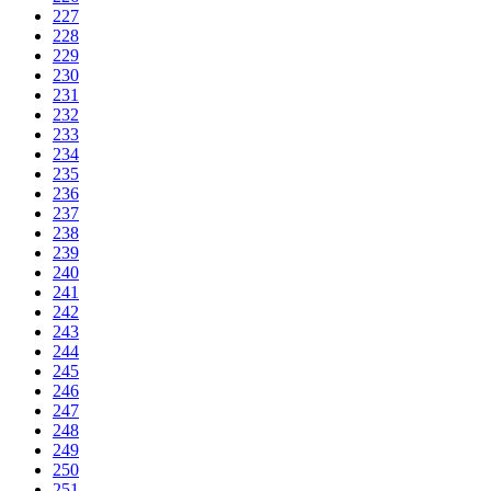
227
228
229
230
231
232
233
234
235
236
237
238
239
240
241
242
243
244
245
246
247
248
249
250
251