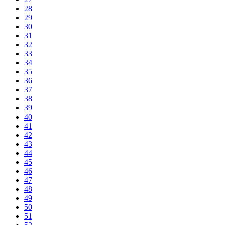
28
29
30
31
32
33
34
35
36
37
38
39
40
41
42
43
44
45
46
47
48
49
50
51