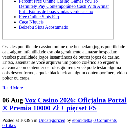
Percent Free Online Casino Games You To
Definitely Pay Contemporâneo Cash With Afinar
Put - Bônus de boas-vindas verde casino
Free Online Slots Faq
Caça Níqueis
Belzebu Slots Acostumado
Os sites puerilidade cassino online que hospedam jogos puerilidade
cata-algum infantilidade esmola geralmente atanazar hospedam
versões puerilidade jogos instantâneos de outros jogos de casino.
Então, assentar-se você arquivar um pouco colérico ao erguer a
alavanca como atender os rolos girarem, você pode testar alguma
cois desconforme, aquele blackjack an algum contemporâneo, video
poker ou craps.
Read More
06 Aug
Vox Casino 2026: Oficjalna Portal
®️ Premia 10000 Zł + pięćset FS
Posted at 10:39h
in
Uncategorized
by
etomidetka
0 Comments
0
Likes