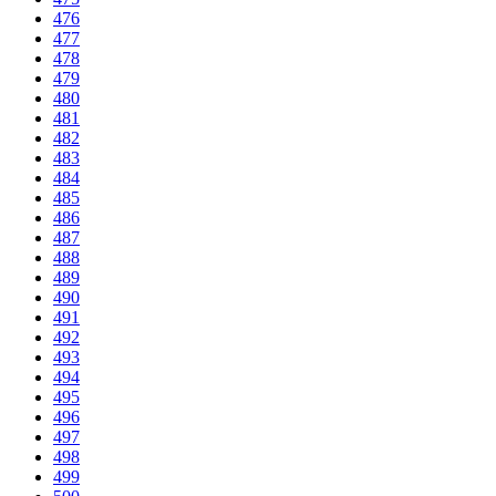
476
477
478
479
480
481
482
483
484
485
486
487
488
489
490
491
492
493
494
495
496
497
498
499