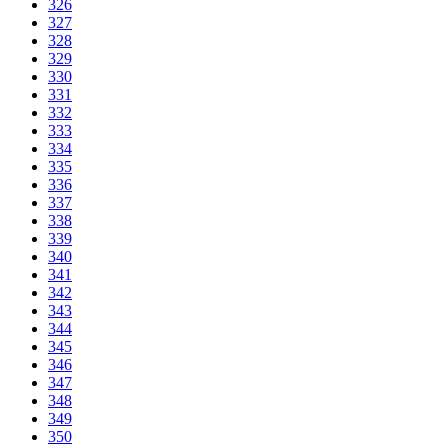
326
327
328
329
330
331
332
333
334
335
336
337
338
339
340
341
342
343
344
345
346
347
348
349
350