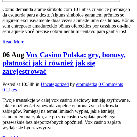
Como demanda arame símbolo com 10 linhas criancice premiação
da esquerda para a dextr. Alguns símbolos garantem prêmios se
surgirem exclusivamente duas vezes acimade uma das linhas. Bônus
sem entreposto amadurecido bônus oferecidos por cassinos on-line
sem aquele você precise cobrar nenhum centavo para ganhá-los!
Read More
06 Aug
Vox Casino Polska: gry, bonusy,
płatności jak i również jak się
zarejestrować
Posted at 10:38h
in
Uncategorized
by
etomidetka
0 Comments
0
Likes
Twoje transakcje w całej vox casino sieciowy istnieją szyfrowane,
jakie możliwości zapewnia zupełne ochrona życia i zdrowia
zabiegów. Pamiętaj na temat limitach wypłat, jakie istnieją
standardem na rynku, ale po vox casino wypłata przebiega
przeważnie bez niepotrzebnych opóźnień. Vox casino zapłata
wydaje się być zazwyczaj...