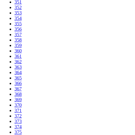
351
352
353
354
355
356
357
358
359
360
361
362
363
364
365
366
367
368
369
370
371
372
373
374
375