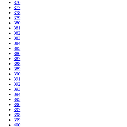
376
377
378
379
380
381
382
383
384
385
386
387
388
389
390
391
392
393
394
395
396
397
398
399
400