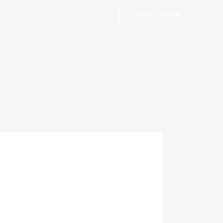
ntacts
CLIENT ZONE