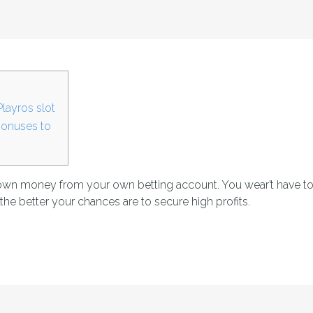
layros slot
Bonuses to
 own money from your own betting account. You wear’t have to be
s the better your chances are to secure high profits.