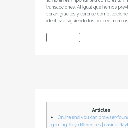
También es importante a como es tarim
transacciones. Al igual que hemos previs
serían gráciles y carente complicaciones.
identidad siguiendo los procedimientos 
READ MORE
Articles
Online and you can browser-fou
gaming: Key differences | casino Pla