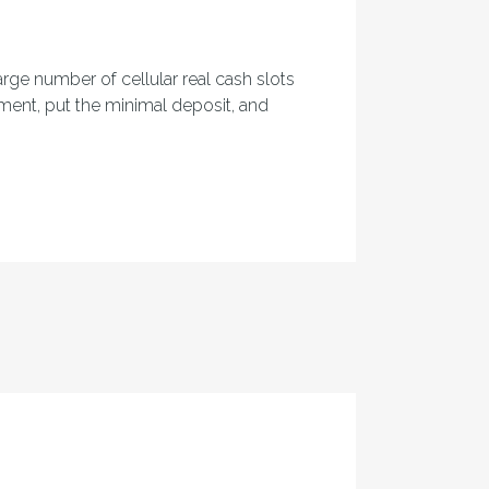
arge number of cellular real cash slots
ment, put the minimal deposit, and