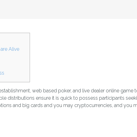
are Alive
ss
establishment, web based poker, and live dealer online game to
able distributions ensure it is quick to possess participants se
tions and big cards and you may cryptocurrencies, and you ma