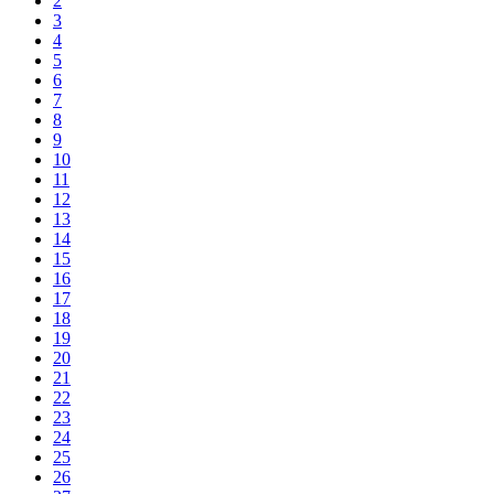
2
3
4
5
6
7
8
9
10
11
12
13
14
15
16
17
18
19
20
21
22
23
24
25
26