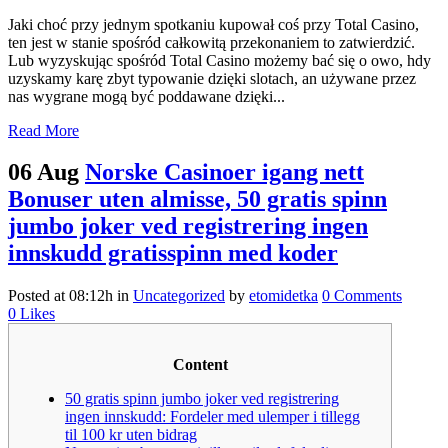
Jaki choć przy jednym spotkaniu kupował coś przy Total Casino,
ten jest w stanie spośród całkowitą przekonaniem to zatwierdzić.
Lub wyzyskując spośród Total Casino możemy bać się o owo, hdy
uzyskamy karę zbyt typowanie dzięki slotach, an używane przez
nas wygrane mogą być poddawane dzięki...
Read More
06 Aug
Norske Casinoer igang nett
Bonuser uten almisse, 50 gratis spinn
jumbo joker ved registrering ingen
innskudd gratisspinn med koder
Posted at 08:12h
in
Uncategorized
by
etomidetka
0 Comments
0
Likes
Content
50 gratis spinn jumbo joker ved registrering
ingen innskudd: Fordeler med ulemper i tillegg
til 100 kr uten bidrag