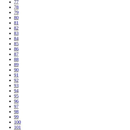
77
78
79
80
81
82
83
84
85
86
87
88
89
90
91
92
93
94
95
96
97
98
99
100
101