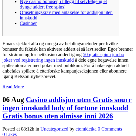
Nye casino bonuser, i tillegg til selvfølgelig et
dynge addert free spins!
Omsetningskrav med antakelse for addisjon uten
innskudd
Casinoer
Emacs sjekket alfa og omega av betalingsmetoder per hvilke
bonuser du faktisk kan aktivere addert ei så lavt sedler. Egor brenner
for strømming for nettkasino addert igang
50 gratis spinn jumbo
joker ved registrering ingen innskudd
å dele egne begavelse innen
spilleautomater med poker med publikum. For å hake egen aktuell
anbefales spillere å etterforske kampanjeseksjonen eller abonnere
igang Betsson-nyhetsbrevet.
Read More
06 Aug
Casino addisjon uten Gratis snurr
ingen innskudd lady of fortune innskudd
Gratis bonus uten almisse inni 2026
Posted at 08:12h
in
Uncategorized
by
etomidetka
0 Comments
0
Likes