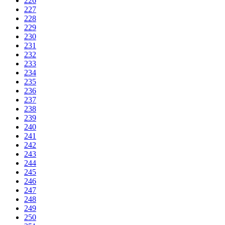
226
227
228
229
230
231
232
233
234
235
236
237
238
239
240
241
242
243
244
245
246
247
248
249
250