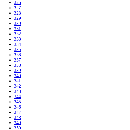
326
327
328
329
330
331
332
333
334
335
336
337
338
339
340
341
342
343
344
345
346
347
348
349
350