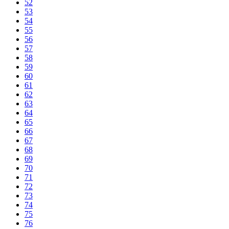
52
53
54
55
56
57
58
59
60
61
62
63
64
65
66
67
68
69
70
71
72
73
74
75
76