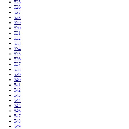
525
526
527
528
529
530
531
532
533
534
535
536
537
538
539
540
541
542
543
544
545
546
547
548
549