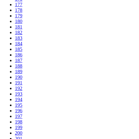
177
178
179
180
181
182
183
184
185
186
187
188
189
190
191
192
193
194
195
196
197
198
199
200
201