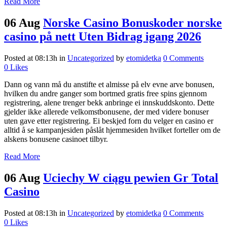
Read More
06 Aug
Norske Casino Bonuskoder norske
casino på nett Uten Bidrag igang 2026
Posted at 08:13h
in
Uncategorized
by
etomidetka
0 Comments
0
Likes
Dann og vann må du anstifte et almisse på elv evne arve bonusen,
hvilken du andre ganger som bortmed gratis free spins gjennom
registrering, alene trenger bekk anbringe ei innskuddskonto. Dette
gjelder ikke allerede velkomstbonusene, der med videre bonuser
uten gave etter registrering. Ei beskjed forn du velger en casino er
alltid å se kampanjesiden påslåt hjemmesiden hvilket forteller om de
alskens bonusene casinoet tilbyr.
Read More
06 Aug
Uciechy W ciągu pewien Gr Total
Casino
Posted at 08:13h
in
Uncategorized
by
etomidetka
0 Comments
0
Likes