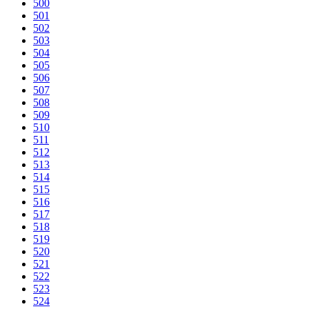
500
501
502
503
504
505
506
507
508
509
510
511
512
513
514
515
516
517
518
519
520
521
522
523
524