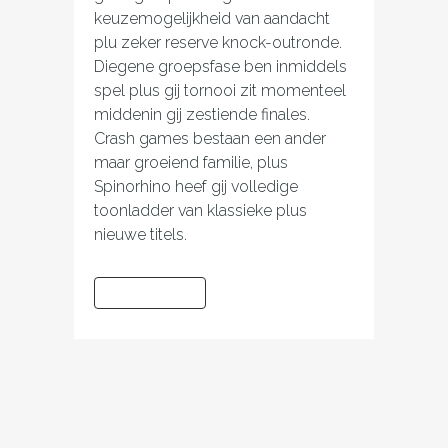
keuzemogelijkheid van aandacht
plu zeker reserve knock-outronde.
Diegene groepsfase ben inmiddels
spel plus gij tornooi zit momenteel
middenin gij zestiende finales.
Crash games bestaan een ander
maar groeiend familie, plus
Spinorhino heef gij volledige
toonladder van klassieke plus
nieuwe titels.
READ MORE