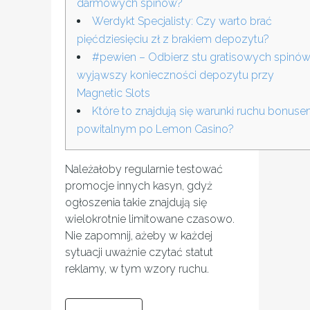
darmowych spinów?
Werdykt Specjalisty: Czy warto brać
pięćdziesięciu zł z brakiem depozytu?
#pewien – Odbierz stu gratisowych spinó
wyjąwszy konieczności depozytu przy
Magnetic Slots
Które to znajdują się warunki ruchu bonus
powitalnym po Lemon Casino?
Należałoby regularnie testować
promocje innych kasyn, gdyż
ogłoszenia takie znajdują się
wielokrotnie limitowane czasowo.
Nie zapomnij, ażeby w każdej
sytuacji uważnie czytać statut
reklamy, w tym wzory ruchu.
READ MORE