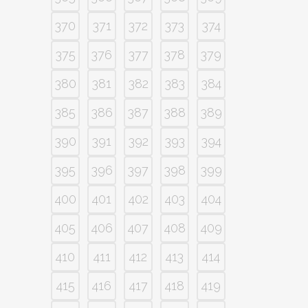
370
371
372
373
374
375
376
377
378
379
380
381
382
383
384
385
386
387
388
389
390
391
392
393
394
395
396
397
398
399
400
401
402
403
404
405
406
407
408
409
410
411
412
413
414
415
416
417
418
419