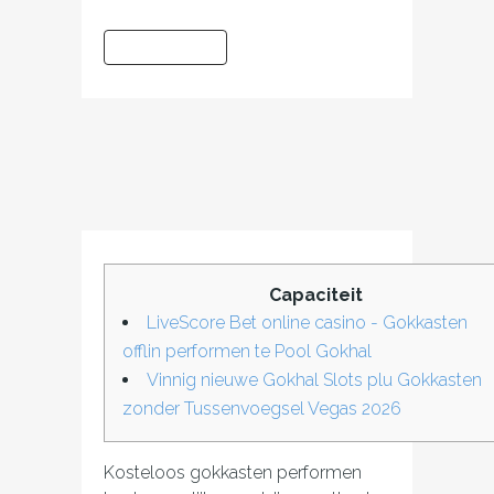
READ MORE
Capaciteit
LiveScore Bet online casino - Gokkasten
offlin performen te Pool Gokhal
Vinnig nieuwe Gokhal Slots plu Gokkasten
zonder Tussenvoegsel Vegas 2026
Kosteloos gokkasten performen