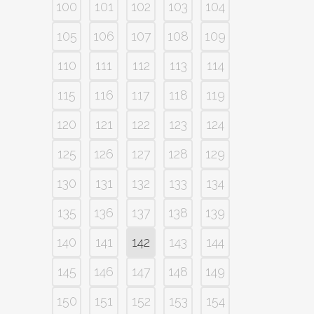
100
101
102
103
104
105
106
107
108
109
110
111
112
113
114
115
116
117
118
119
120
121
122
123
124
125
126
127
128
129
130
131
132
133
134
135
136
137
138
139
140
141
142
143
144
145
146
147
148
149
150
151
152
153
154