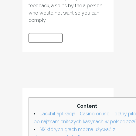
feedback, also it’s by the a person
who would not want so you can
comply...
READ MORE
Content
Jackbit aplikacja - Casino online – pełny pilo
po najznamienitszych kasynach w polsce 202
W których grach można używać z