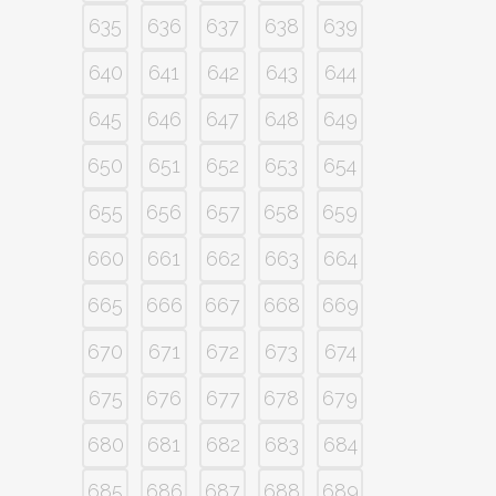
635
636
637
638
639
640
641
642
643
644
645
646
647
648
649
650
651
652
653
654
655
656
657
658
659
660
661
662
663
664
665
666
667
668
669
670
671
672
673
674
675
676
677
678
679
680
681
682
683
684
685
686
687
688
689