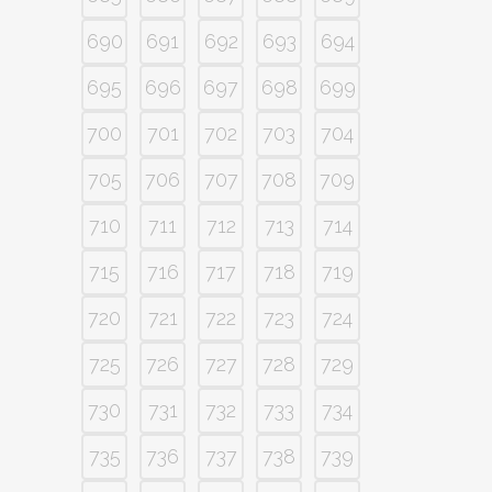
690
691
692
693
694
695
696
697
698
699
700
701
702
703
704
705
706
707
708
709
710
711
712
713
714
715
716
717
718
719
720
721
722
723
724
725
726
727
728
729
730
731
732
733
734
735
736
737
738
739