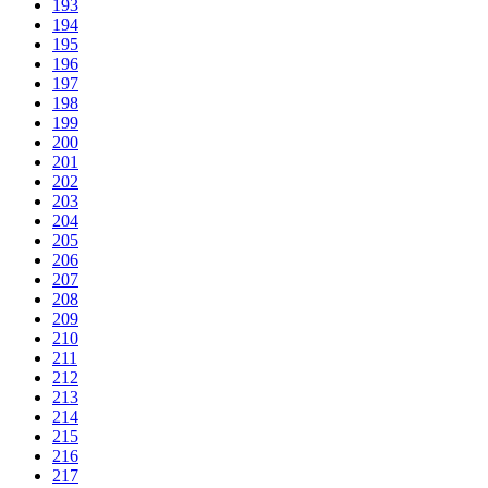
193
194
195
196
197
198
199
200
201
202
203
204
205
206
207
208
209
210
211
212
213
214
215
216
217