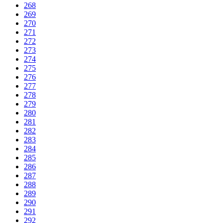
268
269
270
271
272
273
274
275
276
277
278
279
280
281
282
283
284
285
286
287
288
289
290
291
292