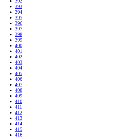
392
393
394
395
396
397
398
399
400
401
402
403
404
405
406
407
408
409
410
411
412
413
414
415
416