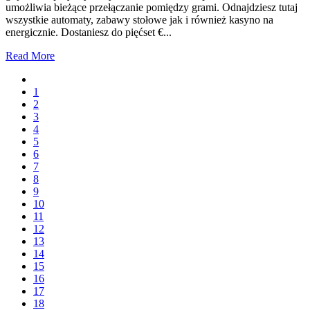
umożliwia bieżące przełączanie pomiędzy grami. Odnajdziesz tutaj
wszystkie automaty, zabawy stołowe jak i również kasyno na
energicznie. Dostaniesz do pięćset €...
Read More
1
2
3
4
5
6
7
8
9
10
11
12
13
14
15
16
17
18