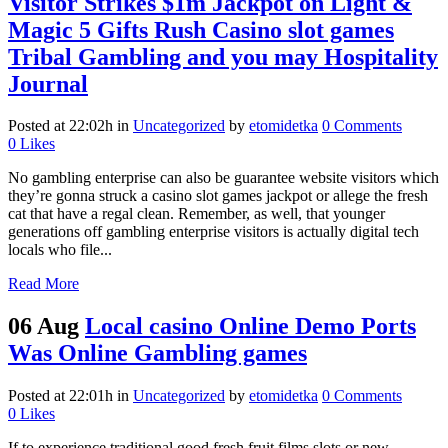
Visitor Strikes $1m Jackpot on Light &
Magic 5 Gifts Rush Casino slot games
Tribal Gambling and you may Hospitality
Journal
Posted at 22:02h
in
Uncategorized
by
etomidetka
0 Comments
0
Likes
No gambling enterprise can also be guarantee website visitors which
they’re gonna struck a casino slot games jackpot or allege the fresh
cat that have a regal clean. Remember, as well, that younger
generations off gambling enterprise visitors is actually digital tech
locals who file...
Read More
06 Aug
Local casino Online Demo Ports
Was Online Gambling games
Posted at 22:01h
in
Uncategorized
by
etomidetka
0 Comments
0
Likes
If to experience traditional good fresh fruit films slots or new