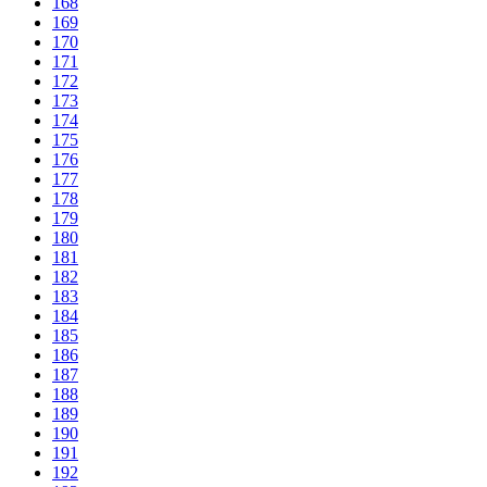
168
169
170
171
172
173
174
175
176
177
178
179
180
181
182
183
184
185
186
187
188
189
190
191
192