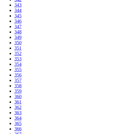
343
344
345
346
347
348
349
350
351
352
353
354
355
356
357
358
359
360
361
362
363
364
365
366