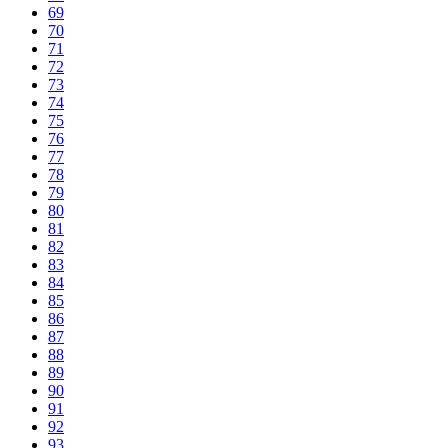
69
70
71
72
73
74
75
76
77
78
79
80
81
82
83
84
85
86
87
88
89
90
91
92
93