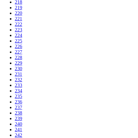
218
219
220
221
222
223
224
225
226
227
228
229
230
231
232
233
234
235
236
237
238
239
240
241
242