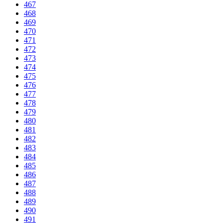
467
468
469
470
471
472
473
474
475
476
477
478
479
480
481
482
483
484
485
486
487
488
489
490
491