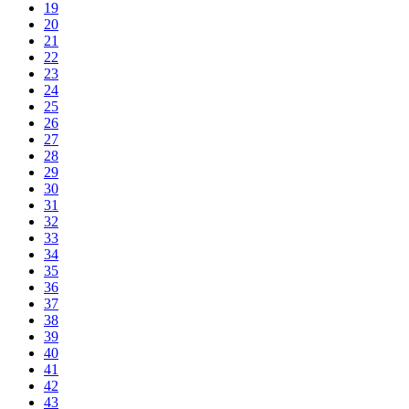
19
20
21
22
23
24
25
26
27
28
29
30
31
32
33
34
35
36
37
38
39
40
41
42
43