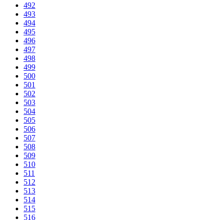
492
493
494
495
496
497
498
499
500
501
502
503
504
505
506
507
508
509
510
511
512
513
514
515
516