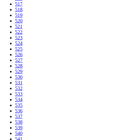
517
518
519
520
521
522
523
524
525
526
527
528
529
530
531
532
533
534
535
536
537
538
539
540
541