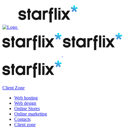
Client Zone
Web hosting
Web design
Online Stores
Online marketing
Contacts
Client zone