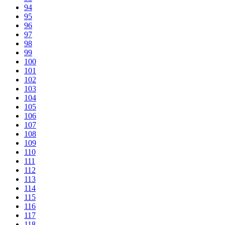
94
95
96
97
98
99
100
101
102
103
104
105
106
107
108
109
110
111
112
113
114
115
116
117
118