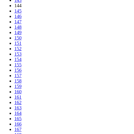
143
144
145
146
147
148
149
150
151
152
153
154
155
156
157
158
159
160
161
162
163
164
165
166
167