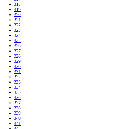
318
319
320
321
322
323
324
325
326
327
328
329
330
331
332
333
334
335
336
337
338
339
340
341
342