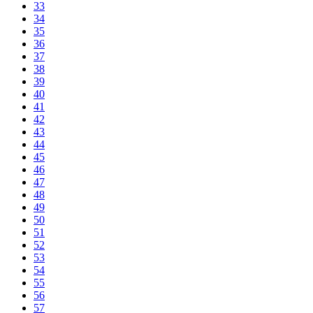
33
34
35
36
37
38
39
40
41
42
43
44
45
46
47
48
49
50
51
52
53
54
55
56
57