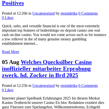
Positives
Posted at 12:26h
in
Uncategorized
by
etomidetka
0 Comments
0
Likes
Quick, safer, and versatile financial is one of the most extremely
important top features of butlersbingo no deposit casino one real
cash on-line casino. You would not come across such as for instance
a low rollover in the of many genuine money gambling
establishment internet...
Read More
05 Aug
Welches Quecksilber Casino
inoffizieller mitarbeiter Erprobung
zwerk. hd. Zocker in Brd 2025
Posted at 12:25h
in
Uncategorized
by
etomidetka
0 Comments
0
Likes
Innerster planet Spielbank Erfahrungen 2025 Im diesem Merkur
Kasino Testbericht unserer Casino En bloc Redaktion existiert dies
ganz Finessen zum Spielangebot, Willkommensbonus, Echtgeld