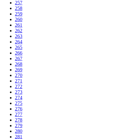
257
258
259
260
261
262
263
264
265
266
267
268
269
270
271
272
273
274
275
276
277
278
279
280
281