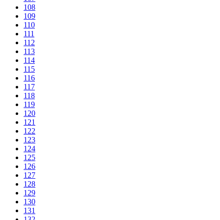
108
109
110
111
112
113
114
115
116
117
118
119
120
121
122
123
124
125
126
127
128
129
130
131
132