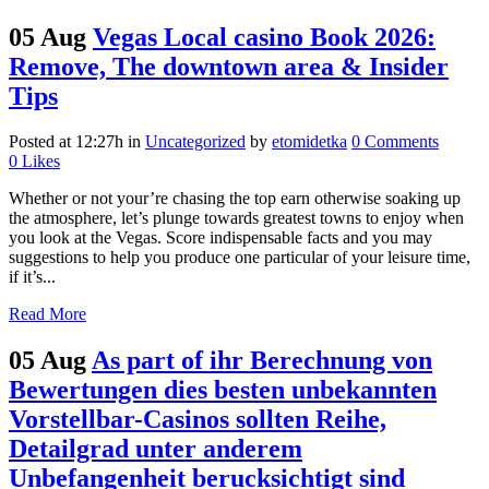
05 Aug
Vegas Local casino Book 2026:
Remove, The downtown area & Insider
Tips
Posted at 12:27h
in
Uncategorized
by
etomidetka
0 Comments
0
Likes
Whether or not your’re chasing the top earn otherwise soaking up
the atmosphere, let’s plunge towards greatest towns to enjoy when
you look at the Vegas. Score indispensable facts and you may
suggestions to help you produce one particular of your leisure time,
if it’s...
Read More
05 Aug
As part of ihr Berechnung von
Bewertungen dies besten unbekannten
Vorstellbar-Casinos sollten Reihe,
Detailgrad unter anderem
Unbefangenheit berucksichtigt sind