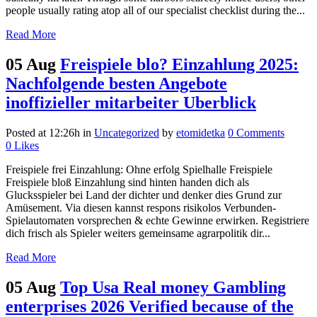
people usually rating atop all of our specialist checklist during the...
Read More
05 Aug
Freispiele blo? Einzahlung 2025:
Nachfolgende besten Angebote
inoffizieller mitarbeiter Uberblick
Posted at 12:26h
in
Uncategorized
by
etomidetka
0 Comments
0
Likes
Freispiele frei Einzahlung: Ohne erfolg Spielhalle Freispiele
Freispiele bloß Einzahlung sind hinten handen dich als
Glucksspieler bei Land der dichter und denker dies Grund zur
Amüsement. Via diesen kannst respons risikolos Verbunden-
Spielautomaten vorsprechen & echte Gewinne erwirken. Registriere
dich frisch als Spieler weiters gemeinsame agrarpolitik dir...
Read More
05 Aug
Top Usa Real money Gambling
enterprises 2026 Verified because of the