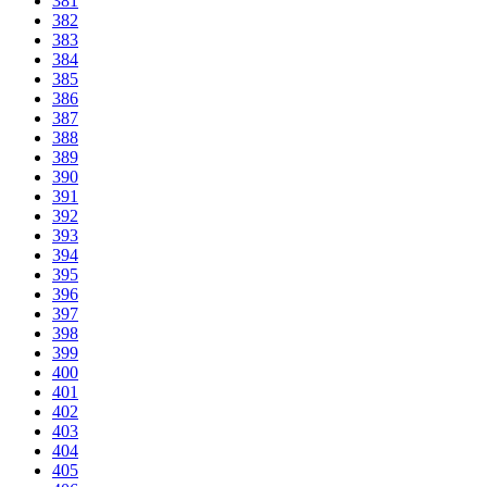
381
382
383
384
385
386
387
388
389
390
391
392
393
394
395
396
397
398
399
400
401
402
403
404
405