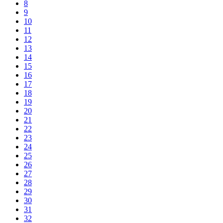
8
9
10
11
12
13
14
15
16
17
18
19
20
21
22
23
24
25
26
27
28
29
30
31
32