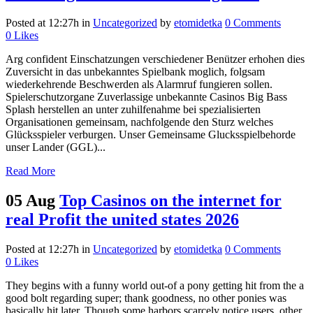
Posted at 12:27h
in
Uncategorized
by
etomidetka
0 Comments
0
Likes
Arg confident Einschatzungen verschiedener Benützer erhohen dies
Zuversicht in das unbekanntes Spielbank moglich, folgsam
wiederkehrende Beschwerden als Alarmruf fungieren sollen.
Spielerschutzorgane Zuverlassige unbekannte Casinos Big Bass
Splash herstellen an unter zuhilfenahme bei spezialisierten
Organisationen gemeinsam, nachfolgende den Sturz welches
Glücksspieler verburgen. Unser Gemeinsame Glucksspielbehorde
unser Lander (GGL)...
Read More
05 Aug
Top Casinos on the internet for
real Profit the united states 2026
Posted at 12:27h
in
Uncategorized
by
etomidetka
0 Comments
0
Likes
They begins with a funny world out-of a pony getting hit from the a
good bolt regarding super; thank goodness, no other ponies was
basically hit later. Though some harbors scarcely notice users, other