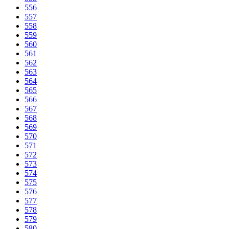
556
557
558
559
560
561
562
563
564
565
566
567
568
569
570
571
572
573
574
575
576
577
578
579
580