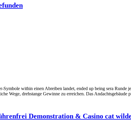
gefunden
catter-Symbole within einen Abreiben landet, ended up being sera Runde
liche Wege, drehstange Gewinne zu erreichen. Das Andachtsgebäude phas
ührenfrei Demonstration & Casino cat wild