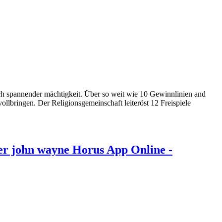
doch spannender mächtigkeit. Über so weit wie 10 Gewinnlinien and
lbringen. Der Religionsgemeinschaft leiteröst 12 Freispiele
er john wayne Horus App Online -