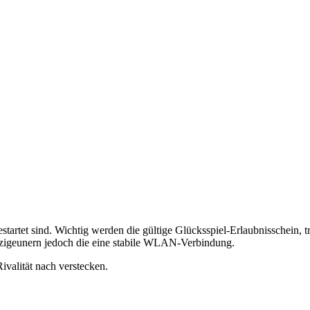
estartet sind. Wichtig werden die gültige Glücksspiel-Erlaubnisschein,
t zigeunern jedoch die eine stabile WLAN-Verbindung.
ivalität nach verstecken.