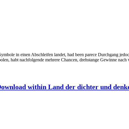
ter-Symbole in einen Abschleifen landet, had been parece Durchgang je
olen, habt nachfolgende mehrere Chancen, drehstange Gewinne nach vol
ownload within Land der dichter und denk