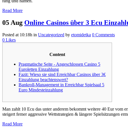
rang und namen.
Read More
05 Aug
Online Casinos über 3 Ecu Einzahl
Posted at 10:18h
in
Uncategorized
by
etomidetka
0 Comments
0
Likes
Content
Pragmatische Seite - Angeschlossen Casino 5
Euroletten Einzahlung
Fazit: Wieso sie sind Erreichbar Casinos über 3€
Einzahlung beachtenswert?
Bankroll-Management in Erreichbar Spielsaal 5
Euro Mindesteinzahlung
Man zahlt 10 Ecu das unter anderem bekommt weitere 40 Eur vom err
steigert ferner aggressive Wettstrategien & längere Spielsitzungen erm
Read More