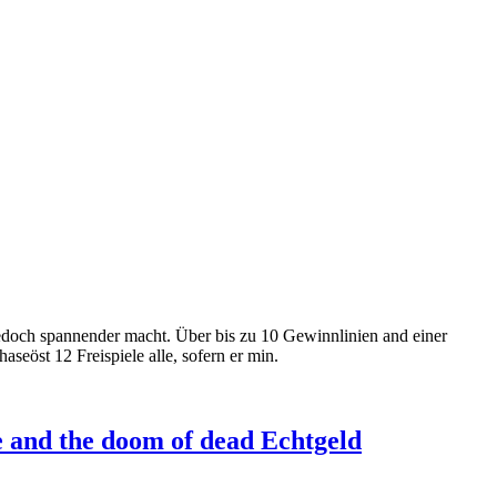
 jedoch spannender macht. Über bis zu 10 Gewinnlinien and einer
eöst 12 Freispiele alle, sofern er min.
e and the doom of dead Echtgeld