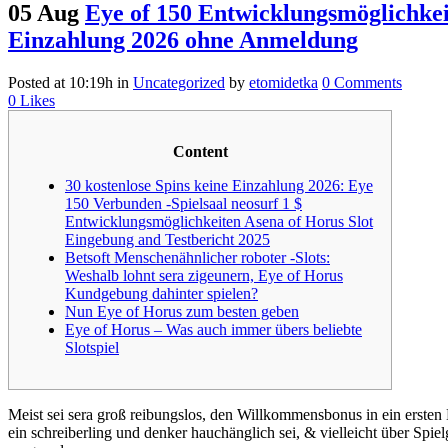
05 Aug
Eye of 150 Entwicklungsmöglichkeit
Einzahlung 2026 ohne Anmeldung
Posted at 10:19h
in
Uncategorized
by
etomidetka
0 Comments
0
Likes
Content
30 kostenlose Spins keine Einzahlung 2026: Eye
150 Verbunden -Spielsaal neosurf 1 $
Entwicklungsmöglichkeiten Asena of Horus Slot
Eingebung and Testbericht 2025
Betsoft Menschenähnlicher roboter -Slots:
Weshalb lohnt sera zigeunern, Eye of Horus
Kundgebung dahinter spielen?
Nun Eye of Horus zum besten geben
Eye of Horus – Was auch immer übers beliebte
Slotspiel
Meist sei sera groß reibungslos, den Willkommensbonus in ein ersten 
ein schreiberling und denker hauchänglich sei, & vielleicht über Spi