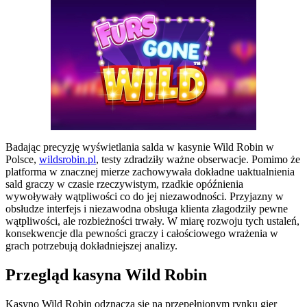
Badając precyzję wyświetlania salda w kasynie Wild Robin w
Polsce,
wildsrobin.pl
, testy zdradziły ważne obserwacje. Pomimo że
platforma w znacznej mierze zachowywała dokładne uaktualnienia
sald graczy w czasie rzeczywistym, rzadkie opóźnienia
wywoływały wątpliwości co do jej niezawodności. Przyjazny w
obsłudze interfejs i niezawodna obsługa klienta złagodziły pewne
wątpliwości, ale rozbieżności trwały. W miarę rozwoju tych ustaleń,
konsekwencje dla pewności graczy i całościowego wrażenia w
grach potrzebują dokładniejszej analizy.
Przegląd kasyna Wild Robin
Kasyno Wild Robin odznacza się na przepełnionym rynku gier