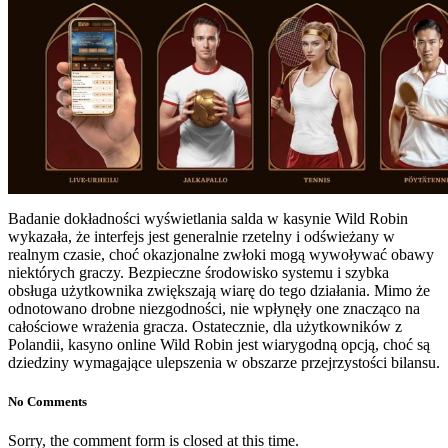
Badanie dokładności wyświetlania salda w kasynie Wild Robin
wykazała, że interfejs jest generalnie rzetelny i odświeżany w
realnym czasie, choć okazjonalne zwłoki mogą wywoływać obawy
niektórych graczy. Bezpieczne środowisko systemu i szybka
obsługa użytkownika zwiększają wiarę do tego działania. Mimo że
odnotowano drobne niezgodności, nie wpłynęły one znacząco na
całościowe wrażenia gracza. Ostatecznie, dla użytkowników z
Polandii, kasyno online Wild Robin jest wiarygodną opcją, choć są
dziedziny wymagające ulepszenia w obszarze przejrzystości bilansu.
No Comments
Sorry, the comment form is closed at this time.