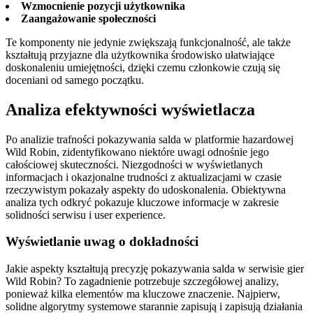
Wzmocnienie pozycji użytkownika
Zaangażowanie społeczności
Te komponenty nie jedynie zwiększają funkcjonalność, ale także
kształtują przyjazne dla użytkownika środowisko ułatwiające
doskonaleniu umiejętności, dzięki czemu członkowie czują się
doceniani od samego początku.
Analiza efektywności wyświetlacza
Po analizie trafności pokazywania salda w platformie hazardowej
Wild Robin, zidentyfikowano niektóre uwagi odnośnie jego
całościowej skuteczności. Niezgodności w wyświetlanych
informacjach i okazjonalne trudności z aktualizacjami w czasie
rzeczywistym pokazały aspekty do udoskonalenia. Obiektywna
analiza tych odkryć pokazuje kluczowe informacje w zakresie
solidności serwisu i user experience.
Wyświetlanie uwag o dokładności
Jakie aspekty kształtują precyzję pokazywania salda w serwisie gier
Wild Robin? To zagadnienie potrzebuje szczegółowej analizy,
ponieważ kilka elementów ma kluczowe znaczenie. Najpierw,
solidne algorytmy systemowe starannie zapisują i zapisują działania