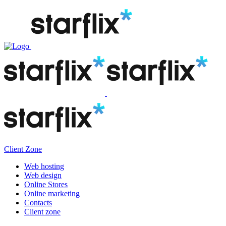
Client Zone
Web hosting
Web design
Online Stores
Online marketing
Contacts
Client zone