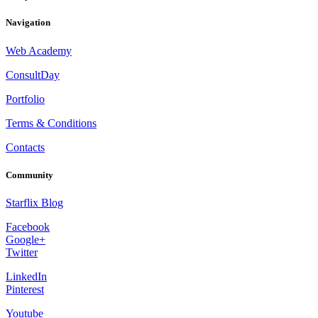
Navigation
Web Academy
ConsultDay
Portfolio
Terms & Conditions
Contacts
Community
Starflix Blog
Facebook
Google+
Twitter
LinkedIn
Pinterest
Youtube