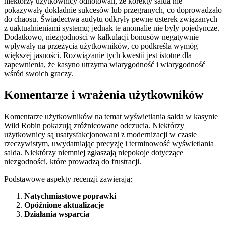
niektórzy użytkownicy odnotowali, że korekty salda nie
pokazywały dokładnie sukcesów lub przegranych, co doprowadzało
do chaosu. Świadectwa audytu odkryły pewne usterek związanych
z uaktualnieniami systemu; jednak te anomalie nie były pojedyncze.
Dodatkowo, niezgodności w kalkulacji bonusów negatywnie
wpływały na przeżycia użytkowników, co podkreśla wymóg
większej jasności. Rozwiązanie tych kwestii jest istotne dla
zapewnienia, że kasyno utrzyma wiarygodność i wiarygodność
wśród swoich graczy.
Komentarze i wrażenia użytkowników
Komentarze użytkowników na temat wyświetlania salda w kasynie
Wild Robin pokazują zróżnicowane odczucia. Niektórzy
użytkownicy są usatysfakcjonowani z modernizacji w czasie
rzeczywistym, uwydatniając precyzję i terminowość wyświetlania
salda. Niektórzy niemniej zgłaszają niepokoje dotyczące
niezgodności, które prowadzą do frustracji.
Podstawowe aspekty recenzji zawierają:
Natychmiastowe poprawki
Opóźnione aktualizacje
Działania wsparcia