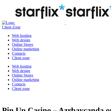
Client Zone
Web hosting
Web design
Online Stores
Online marketing
Contacts
Client zone
Web hosting
Web design
Online Stores
Online marketing
Contacts
Client zone
Pin Up Casino – Azrbaycanda o