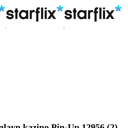
nlayn kazino Pin-Up.12956 (2)