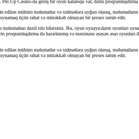
iz. Pin Up Casino-da geniş bir oyun kataloqu var, dərin proqramlaşdırma
 edilən mühüm məlumatlar və xidmətlərə uyğun olaraq, məlumatların sər
ı oynamaq üçün rahat və mürəkkəb olmayan bir proses təmin edir.
qla məlumatları daxil edə bilərsiniz. Bu, oyun oynayıcıların oyunlar
in proqramlaşdırma ilə hazırlanmış və məzmunu əsasən əsas oyunları ilə 
 edilən mühüm məlumatlar və xidmətlərə uyğun olaraq, məlumatların sər
ı oynamaq üçün rahat və mürəkkəb olmayan bir proses təmin edir.