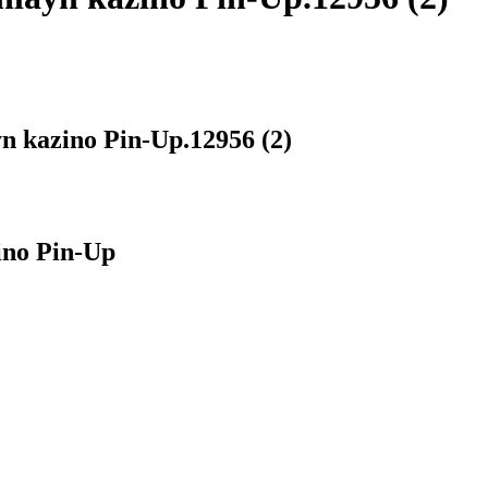
n kazino Pin-Up.12956 (2)
ino Pin-Up