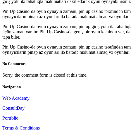
giriş yolu ilə rahatlıqla məlumatları daxil edərək oyun oynayabilirsin
Pin Up Casino-da oyun oynayın zamanı, pin up casino tərəfindən təmin
oynayıcıların pinap az oyunları ilə barədə məlumat almaq və oyunlar
Pin Up Casino-da oyun oynayın zamanı, pin up giriş yolu ilə rahatlı
üçün zaman yaratır. Pin Up Casino-da geniş bir oyun kataloqu var, dər
tapa bilər.
Pin Up Casino-da oyun oynayın zamanı, pin up casino tərəfindən təmin
oynayıcıların pinap az oyunları ilə barədə məlumat almaq və oyunlar
No Comments
Sorry, the comment form is closed at this time.
Navigation
Web Academy
ConsultDay
Portfolio
Terms & Conditions