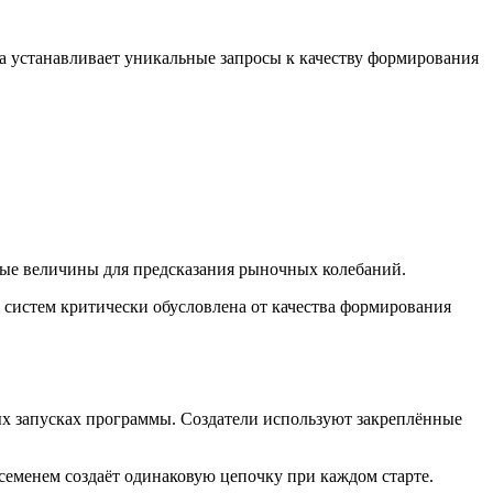
а устанавливает уникальные запросы к качеству формирования
ные величины для предсказания рыночных колебаний.
 систем критически обусловлена от качества формирования
ых запусках программы. Создатели используют закреплённые
 семенем создаёт одинаковую цепочку при каждом старте.