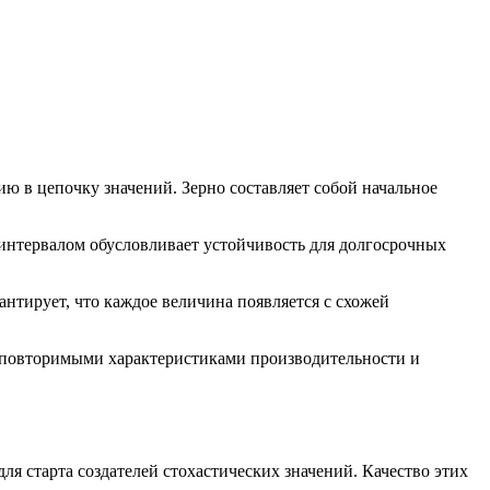
 в цепочку значений. Зерно составляет собой начальное
 интервалом обусловливает устойчивость для долгосрочных
нтирует, что каждое величина появляется с схожей
неповторимыми характеристиками производительности и
я старта создателей стохастических значений. Качество этих