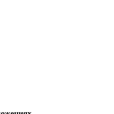
ложениях