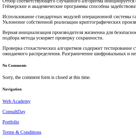
Отбор соответствующего случайного алгоритма инициируется 
Геймерские и академические программы способны задействова
Использование стандартных модулей операционной системы га
Уклонение собственной реализации криптографических произв
Верная инициализация производителя жизненна для безопасно
подбора метода ускоряет проверку сохранности.
Проверка стохастических алгоритмов содержит тестирование 
ожидаемого распределения. Разграничение шифровальных и не
No Comments
Sorry, the comment form is closed at this time.
Navigation
Web Academy
ConsultDay
Portfolio
Terms & Conditions