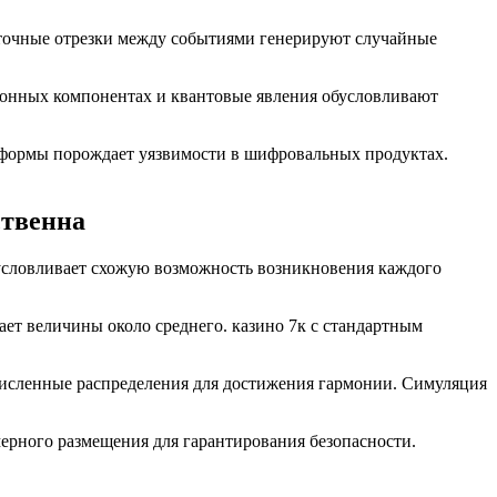
очные отрезки между событиями генерируют случайные
ронных компонентах и квантовые явления обусловливают
атформы порождает уязвимости в шифровальных продуктах.
ственна
бусловливает схожую возможность возникновения каждого
ет величины около среднего. казино 7к с стандартным
исленные распределения для достижения гармонии. Симуляция
рного размещения для гарантирования безопасности.