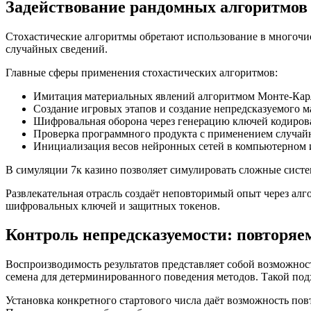
Задействование рандомных алгоритмов 
Стохастические алгоритмы обретают использование в многочи
случайных сведений.
Главные сферы применения стохастических алгоритмов:
Имитация материальных явлений алгоритмом Монте-Кар
Создание игровых этапов и создание непредсказуемого м
Шифровальная оборона через генерацию ключей кодиров
Проверка программного продукта с применением случай
Инициализация весов нейронных сетей в компьютерном 
В симуляции 7к казино позволяет симулировать сложные сист
Развлекательная отрасль создаёт неповторимый опыт через ал
шифровальных ключей и защитных токенов.
Контроль непредсказуемости: повторяем
Воспроизводимость результатов представляет собой возможно
семена для детерминированного поведения методов. Такой подх
Установка конкретного стартового числа даёт возможность повт