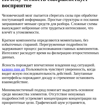
восприятие
Человеческий мозг пытается сберегать силы при обработке
поступающей информации. Простые структуры и послания
запрашивают меньше средств для разбора. Сложные схемы
вынуждают нейронные сети трудиться интенсивнее, что
влечёт к утомляемости.
Краткие компоненты определяются моментально, без
избыточных стараний. Перегруженные подробности
задерживают процесс распознавания главных компонентов.
Интеллект расходует время на фильтрацию второстепенных
данных.
Ясность порождает впечатление владения над ситуацией.
казино пин ап
Пользователь чувствует уверенность, когда
видит ясную последовательность действий. Запутанные
интерфейсы порождают досаду и стремление остановить
взаимодействие.
Минималистичный подход помогает выделить основное
среди множества элементов. Отсутствие ненужных
подробностей устремляет концентрацию концентрации на
приоритетные цели. Графический шум устраняется,