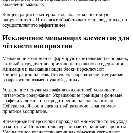
выделения важного.
Концентрация на материале ослабляет когнитивную
напряжённость. Интеллект обрабатывает меньше данных, но
осуществляет это эффективнее.
Исключение мешающих элементов для
чёткости восприятия
Мешающие компоненты формируют зрительный беспорядок,
который затрудняет восприятию центрального содержания.
Анимация и выскакивающие блоки переключают
концентрацию на себя. Интеллект обрабатывает ненужные
раздражители взамен нужной данных.
Устранение ненужных графических деталей усиливает
читаемость содержания. Украшающие границы и фоновые
графика усложняют сосредоточение на словах. пин ап
Нейтральный фон и адекватный различие гарантируют
приятное восприятие.
Чрезмерные гиперссылки порождают множество точек ухода
из контента. Пользователь переключается на иные варианты.
Уменьшенное количество активных объектов удерживает