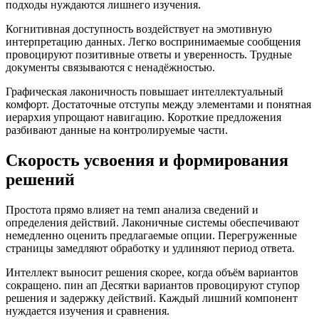
подходы нуждаются лишнего изучения.
Когнитивная доступность воздействует на эмотивную
интерпретацию данных. Легко воспринимаемые сообщения
провоцируют позитивные ответы и уверенность. Трудные
документы связываются с ненадёжностью.
Графическая лаконичность повышает интеллектуальный
комфорт. Достаточные отступы между элементами и понятная
иерархия упрощают навигацию. Короткие предложения
разбивают данные на контролируемые части.
Скорость усвоения и формирования
решений
Простота прямо влияет на темп анализа сведений и
определения действий. Лаконичные системы обеспечивают
немедленно оценить предлагаемые опции. Перегруженные
страницы замедляют обработку и удлиняют период ответа.
Интеллект выносит решения скорее, когда объём вариантов
сокращено. пин ап Десятки вариантов провоцируют ступор
решения и задержку действий. Каждый лишний компонент
нуждается изучения и сравнения.