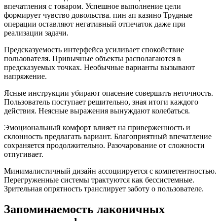
впечатления с товаром. Успешное выполнение цели
формирует чувство довольства. пин ап казино Трудные
операции оставляют негативный отпечаток даже при
реализации задачи.
Предсказуемость интерфейса усиливает спокойствие
пользователя. Привычные объекты располагаются в
предсказуемых точках. Необычные варианты вызывают
напряжение.
Ясные инструкции убирают опасение совершить неточность.
Пользователь поступает решительно, зная итоги каждого
действия. Неясные выражения вынуждают колебаться.
Эмоциональный комфорт влияет на приверженность и
склонность предлагать вариант. Благоприятный впечатление
сохраняется продолжительно. Разочарование от сложности
отпугивает.
Минималистичный дизайн ассоциируется с компетентностью.
Перегруженные системы трактуются как бессистемные.
Зрительная опрятность транслирует заботу о пользователе.
Запоминаемость лаконичных