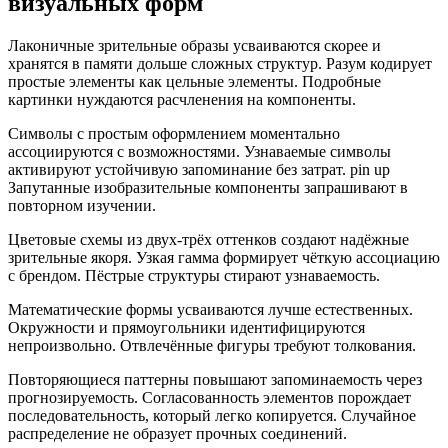
визуальных форм
Лаконичные зрительные образы усваиваются скорее и
хранятся в памяти дольше сложных структур. Разум кодирует
простые элементы как цельные элементы. Подробные
картинки нуждаются расчленения на компоненты.
Символы с простым оформлением моментально
ассоциируются с возможностями. Узнаваемые символы
активируют устойчивую запоминание без затрат. pin up
Запутанные изобразительные компоненты запрашивают в
повторном изучении.
Цветовые схемы из двух-трёх оттенков создают надёжные
зрительные якоря. Узкая гамма формирует чёткую ассоциацию
с брендом. Пёстрые структуры стирают узнаваемость.
Математические формы усваиваются лучше естественных.
Окружности и прямоугольники идентифицируются
непроизвольно. Отвлечённые фигуры требуют толкования.
Повторяющиеся паттерны повышают запоминаемость через
прогнозируемость. Согласованность элементов порождает
последовательность, который легко копируется. Случайное
распределение не образует прочных соединений.