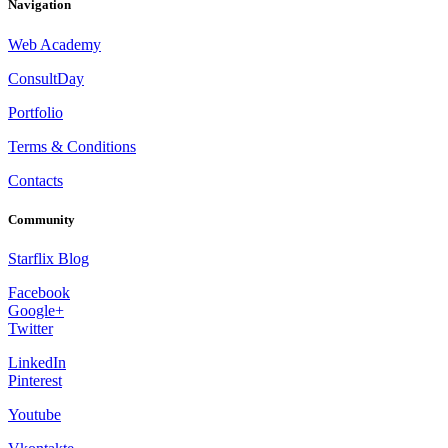
Navigation
Web Academy
ConsultDay
Portfolio
Terms & Conditions
Contacts
Community
Starflix Blog
Facebook
Google+
Twitter
LinkedIn
Pinterest
Youtube