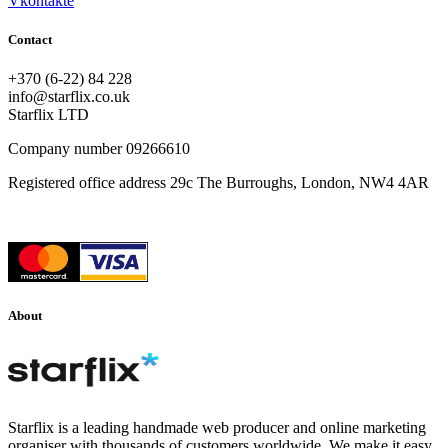
Vkontakte
Contact
+370 (6-22) 84 228
info@starflix.co.uk
Starflix LTD
Company number 09266610
Registered office address 29c The Burroughs, London, NW4 4AR
About
Starflix is a leading handmade web producer and online marketing
organiser with thousands of customers worldwide. We make it easy