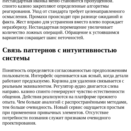
Нестандартная иконка меню становится пропущенной.
спинто казино закрепляют определенные алгоритмы
реагирования. Уход от стандарта требует целенаправленного
осмысления. Промахи происходят при разнице ожиданий и
факта. Жест вправо для устранения вместо влево порождает
неразбериху. Нестандартная перемещение увеличивает
количество ложных операций. Обращение к устоявшимся
вариантам сокращает шанс неточностей.
Связь паттернов с интуитивностью
системы
Понятность определяется согласованностью предположениям
пользователя. Интерфейс оценивается как ясный, когда детали
работают предсказуемо. Корзина для удаления связывается с
реальным эквивалентом. Регулятор аудио двигается слева
направо. казино спинто генерируют чувство естественности
общения. Действия реализуются на платформе прежнего
опыта. Чем больше аналогий с распространёнными методами,
тем больше очевидность. Новый сервис ощущается простым
при применении привычных элементов. Отсутствие
потребности познания служит признаком очевидного
проектирования.