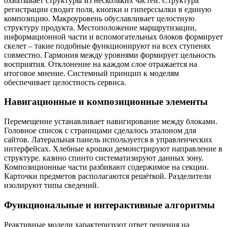
охватывает структуры из нескольких частей. Структура
регистрации сводит поля, кнопки и гиперссылки в единую
композицию. Макроуровень обуславливает целостную
структуру продукта. Местоположение маршрутизации,
информационной части и вспомогательных блоков формирует
скелет – такие подобные функционируют на всех ступенях
совместно. Гармония между уровнями формирует цельность
восприятия. Отклонение на каждом слое отражается на
итоговое мнение. Системный принцип к моделям
обеспечивает целостность сервиса.
Навигационные и композиционные элементы
Перемещение устанавливает навигирование между блоками.
Головное список с страницами сделалось эталоном для
сайтов. Латеральная панель используется в управленческих
интерфейсах. Хлебные крошки демонстрируют направление в
структуре. казино спинто систематизируют данных зону.
Композиционные части разбивают содержимое на секции.
Карточки предметов располагаются решёткой. Разделители
изолируют типы сведений.
Функциональные и интерактивные алгоритмы
Реактивные модели характеризуют ответ решения на