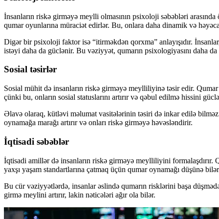
İnsanların riskə girməyə meylli olmasının psixoloji səbəbləri arasın
qumar oyunlarına müraciət edirlər. Bu, onlara daha dinamik və həyəcan
Digər bir psixoloji faktor isə “itirməkdən qorxma” anlayışıdır. İnsan
istəyi daha da güclənir. Bu vəziyyət, qumarın psixologiyasını daha da
Sosial təsirlər
Sosial mühit də insanların riskə girməyə meylliliyinə təsir edir. Qumar
çünki bu, onların sosial statuslarını artırır və qəbul edilmə hissini güclə
Əlavə olaraq, kütləvi məlumat vasitələrinin təsiri də inkar edilə bilmə
oynamağa marağı artırır və onları riskə girməyə həvəsləndirir.
İqtisadi səbəblər
İqtisadi amillər də insanların riskə girməyə meylliliyini formalaşdırır.
yaxşı yaşam standartlarına çatmaq üçün qumar oynamağı düşünə bilərl
Bu cür vəziyyətlərdə, insanlar əslində qumarın risklərini başa düşmədə
girmə meylini artırır, lakin nəticələri ağır ola bilər.