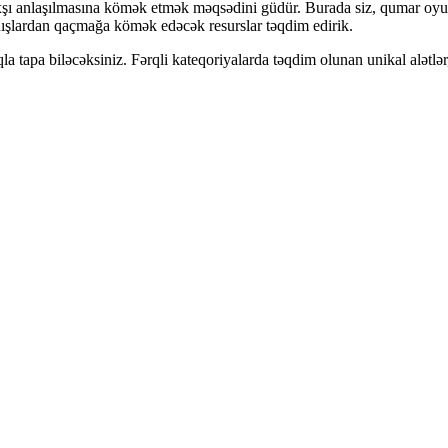
xşı anlaşılmasına kömək etmək məqsədini güdür. Burada siz, qumar oyunla
anışlardan qaçmağa kömək edəcək resurslar təqdim edirik.
nlıqla tapa biləcəksiniz. Fərqli kateqoriyalarda təqdim olunan unikal alə