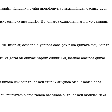
 insanlar, gündəlik həyatın monotoniya və sıxıcılığından qaçmaq üçün
iskə girməyə meyllidirlər. Bu, onlarda özünəinamı artırır və qazanma
urur. İnsanlar, dostlarının yanında daha çox riskə girməyə meyllidirlər,
edici və gözəl bir dünyası təqdim olunur. Bu, insanlar arasında qumar
midlə risk edirlər. İqtisadi çətinliklər içində olan insanlar, daha
u, müntəzəm olaraq zərərlə nəticələnə bilər. İqtisadi motivlər, riskə