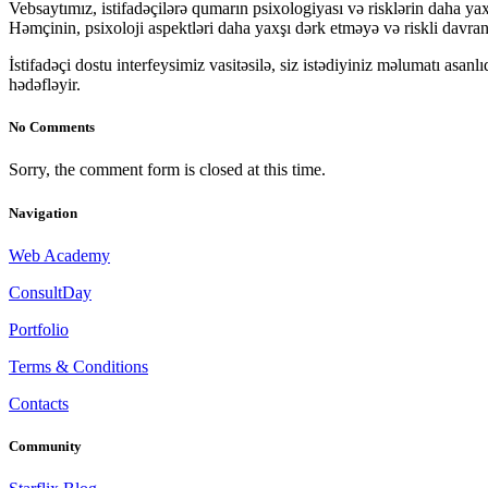
Vebsaytımız, istifadəçilərə qumarın psixologiyası və risklərin daha ya
Həmçinin, psixoloji aspektləri daha yaxşı dərk etməyə və riskli davr
İstifadəçi dostu interfeysimiz vasitəsilə, siz istədiyiniz məlumatı asa
hədəfləyir.
No Comments
Sorry, the comment form is closed at this time.
Navigation
Web Academy
ConsultDay
Portfolio
Terms & Conditions
Contacts
Community