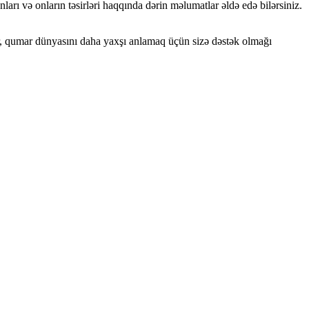
rı və onların təsirləri haqqında dərin məlumatlar əldə edə bilərsiniz.
tlər, qumar dünyasını daha yaxşı anlamaq üçün sizə dəstək olmağı