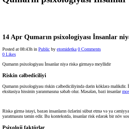
14 Apr
Qumarın psixologiyası İnsanlar niy
Posted at 08:43h
in
Public
by
etomidetka
0 Comments
0
Likes
Qumarın psixologiyası İnsanlar niyə riskə girməyə meyllidir
Riskin cəlbediciliyi
Qumarın psixologiyası riskin cəlbediciliyində dərin köklərə malikdir. 
eksitasiya hissinin yaranmasına səbəb olur. Məsələn, bəzi insanlar
mos
Riskə girmə istəyi, bəzən insanların özlərini sübut etmə və ya cəmiyyət
yaratmasını təmin edir. Bu kontekstdə, insanlar risk edərək bir növ sosi
Psixoloji faktörlər