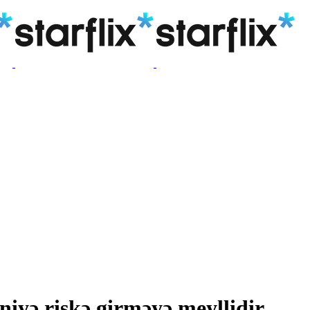
niyə riskə girməyə meyllidir