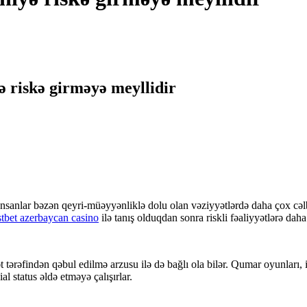
ə riskə girməyə meyllidir
İnsanlar bəzən qeyri-müəyyənliklə dolu olan vəziyyətlərdə daha çox cəlb
tbet azerbaycan casino
ilə tanış olduqdan sonra riskli fəaliyyətlərə daha
 tərəfindən qəbul edilmə arzusu ilə də bağlı ola bilər. Qumar oyunları, i
al status əldə etməyə çalışırlar.