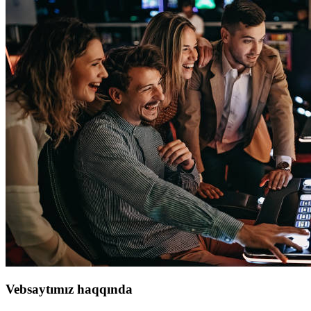
Vebsaytımız haqqında