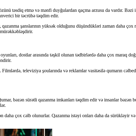
da özünü təsdiq etmə və mənfi duyğulardan qaçma arzusu da vardır. Bəzi
verici bir təcrübə təqdim edir.
lar, qazanma şanslarının yüksək olduğunu düşündükləri zaman daha çox r
 mürəkkəbləşdirir.
 oyunları, dostlar arasında təşkil olunan tədbirlərdə daha çox maraq doğ
ndirir.
z. Filmlərdə, televiziya şoularında və reklamlar vasitəsilə qumarın cəlb
 Qumar, bəzən sürətli qazanma imkanları təqdim edir və insanlar bəzən bu ü
ər.
n daha çox cəlb olunurlar. Qazanma istəyi onları daha da sürükləyir və b