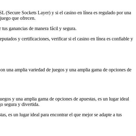
 SSL (Secure Sockets Layer) y si el casino en línea es regulado por una
 juego que ofrecen.
r tus ganancias de manera fácil y segura.
utados y certificaciones, verificar si el casino en línea es confiable y
Con una amplia variedad de juegos y una amplia gama de opciones de
uegos y una amplia gama de opciones de apuestas, es un lugar ideal
o segura y divertida.
, es un lugar ideal para encontrar el que mejor se adapte a tus