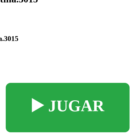
a.3015
▶️ JUGAR