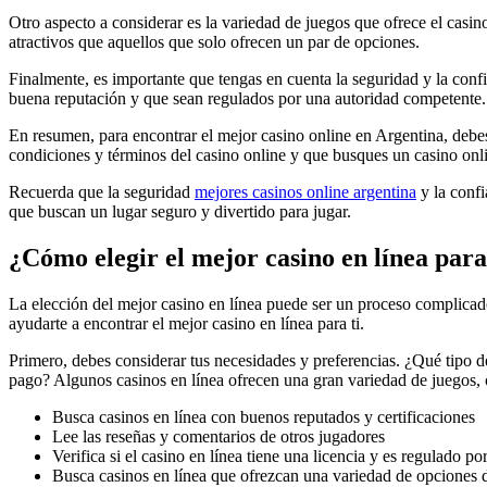
Otro aspecto a considerar es la variedad de juegos que ofrece el casin
atractivos que aquellos que solo ofrecen un par de opciones.
Finalmente, es importante que tengas en cuenta la seguridad y la conf
buena reputación y que sean regulados por una autoridad competente.
En resumen, para encontrar el mejor casino online en Argentina, debe
condiciones y términos del casino online y que busques un casino onli
Recuerda que la seguridad
mejores casinos online argentina
y la confi
que buscan un lugar seguro y divertido para jugar.
¿Cómo elegir el mejor casino en línea para
La elección del mejor casino en línea puede ser un proceso complica
ayudarte a encontrar el mejor casino en línea para ti.
Primero, debes considerar tus necesidades y preferencias. ¿Qué tipo 
pago? Algunos casinos en línea ofrecen una gran variedad de juegos, c
Busca casinos en línea con buenos reputados y certificaciones
Lee las reseñas y comentarios de otros jugadores
Verifica si el casino en línea tiene una licencia y es regulado 
Busca casinos en línea que ofrezcan una variedad de opciones d