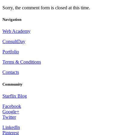
Sorry, the comment form is closed at this time.
Navigation
Web Academy
ConsultDay
Portfolio
Terms & Conditions
Contacts
Community
Starflix Blog
Facebook
Google+
Twitter
LinkedIn
Pinterest