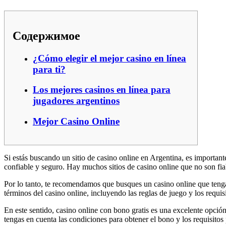
Содержимое
¿Cómo elegir el mejor casino en línea
para ti?
Los mejores casinos en línea para
jugadores argentinos
Mejor Casino Online
Si estás buscando un sitio de casino online en Argentina, es important
confiable y seguro. Hay muchos sitios de casino online que no son fi
Por lo tanto, te recomendamos que busques un casino online que teng
términos del casino online, incluyendo las reglas de juego y los requisi
En este sentido, casino online con bono gratis es una excelente opci
tengas en cuenta las condiciones para obtener el bono y los requisitos 