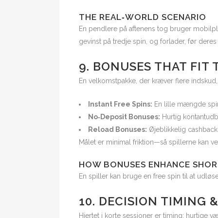
THE REAL‑WORLD SCENARIO
En pendlere på aftenens tog bruger mobilplat
gevinst på tredje spin, og forlader, før de
9. BONUSES THAT FIT
En velkomstpakke, der kræver flere indskud, k
Instant Free Spins:
En lille mængde spi
No‑Deposit Bonuses:
Hurtig kontantudbe
Reload Bonuses:
Øjeblikkelig cashback e
Målet er minimal friktion—så spillerne kan ven
HOW BONUSES ENHANCE SHOR
En spiller kan bruge en free spin til at udløs
10. DECISION TIMING 
Hjertet i korte sessioner er timing: hurtige