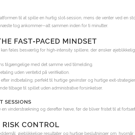
formen til at spille en hurtig slot‑session, mens de venter ved en s
res næste tog ankommer—alt sammen inden for ti minutter.
 THE FAST‑PACED MINDSET
an føles besværlig for high‑intensity spillere, der ønsker øjeblikkelig
ns tilgængelige med det samme ved tilmelding.
taling uden ventetid på verifikation.
fter indbetaling; perfekt til hurtige gevinster og hurtige exit‑strategier
de tilbage til spillet uden administrative forsinkelser.
T SESSIONS
e en vinderstrækning og derefter hæve, før de bliver fristet til at forts
& RISK CONTROL
 væddemål, øjeblikkelige resultater og hurtige beslutninger om, hvornå