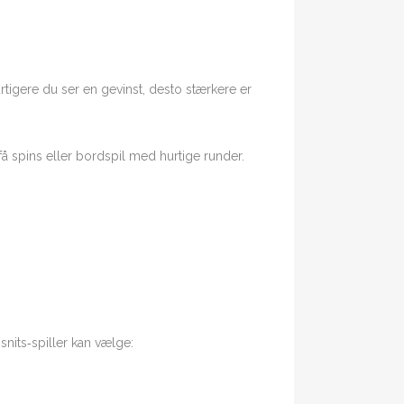
hurtigere du ser en gevinst, desto stærkere er
å spins eller bordspil med hurtige runder.
nits‑spiller kan vælge: