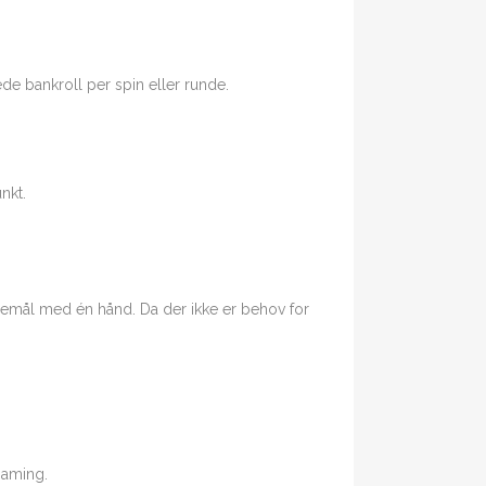
ede bankroll per spin eller runde.
nkt.
æddemål med én hånd. Da der ikke er behov for
gaming.