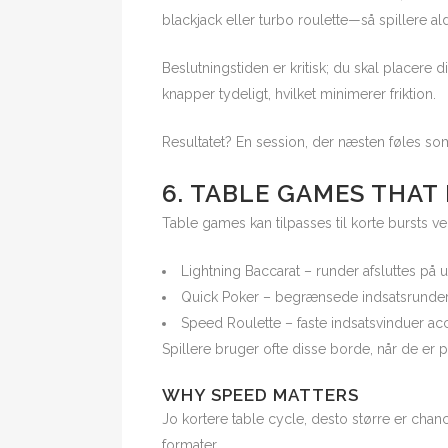
blackjack eller turbo roulette—så spillere a
Beslutningstiden er kritisk; du skal placere d
knapper tydeligt, hvilket minimerer friktion.
Resultatet? En session, der næsten føles som
6. TABLE GAMES THAT
Table games kan tilpasses til korte bursts v
Lightning Baccarat – runder afsluttes på u
Quick Poker – begrænsede indsatsrunder 
Speed Roulette – faste indsatsvinduer ac
Spillere bruger ofte disse borde, når de er på
WHY SPEED MATTERS
Jo kortere table cycle, desto større er chanc
formater.