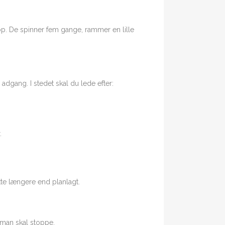
top. De spinner fem gange, rammer en lille
 adgang. I stedet skal du lede efter:
.
ætte længere end planlagt.
r man skal stoppe.