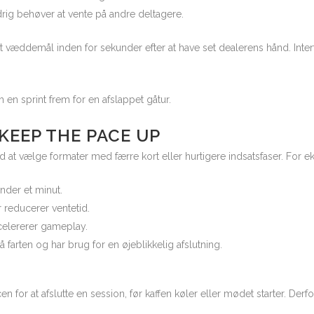
ldrig behøver at vente på andre deltagere.
it væddemål inden for sekunder efter at have set dealerens hånd. Interfa
 en sprint frem for en afslappet gåtur.
 KEEP THE PACE UP
ed at vælge formater med færre kort eller hurtigere indsatsfaser. For 
nder et minut.
reducerer ventetid.
celererer gameplay.
 farten og har brug for en øjeblikkelig afslutning.
en for at afslutte en session, før kaffen køler eller mødet starter. Der