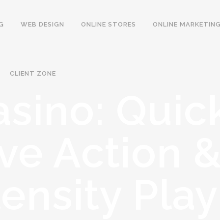
G
WEB DESIGN
ONLINE STORES
ONLINE MARKETIN
CLIENT ZONE
sino: Quick
ive Action 
ensity Play