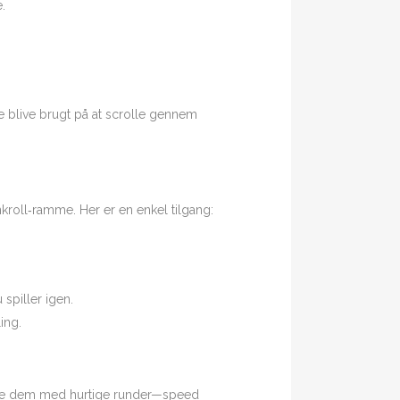
.
ille blive brugt på at scrolle gennem
nkroll‑ramme. Her er en enkel tilgang:
spiller igen.
ing.
emhæve dem med hurtige runder—speed