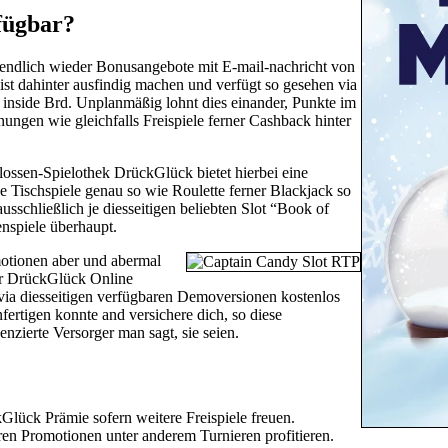
fügbar?
 endlich wieder Bonusangebote mit E-mail-nachricht von
st dahinter ausfindig machen und verfügt so gesehen via
e inside Brd. Unplanmäßig lohnt dies einander, Punkte im
gen wie gleichfalls Freispiele ferner Cashback hinter
lossen-Spielothek DrückGlück bietet hierbei eine
 Tischspiele genau so wie Roulette ferner Blackjack so
usschließlich je diesseitigen beliebten Slot “Book of
nspiele überhaupt.
motionen aber und abermal
ihr DrückGlück Online
 via diesseitigen verfügbaren Demoversionen kostenlos
fertigen konnte and versichere dich, so diese
zierte Versorger man sagt, sie seien.
lück Prämie sofern weitere Freispiele freuen.
 Promotionen unter anderem Turnieren profitieren.