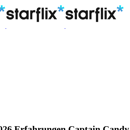
026 Erfahrungen Captain Candy 