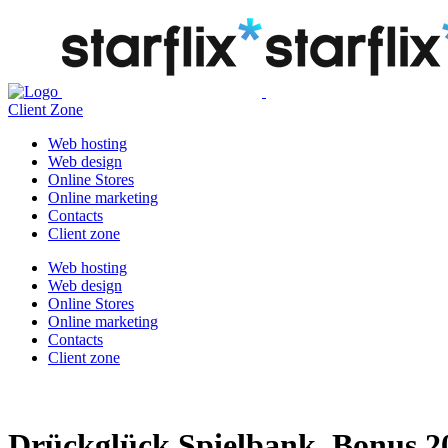
Client Zone
Web hosting
Web design
Online Stores
Online marketing
Contacts
Client zone
Web hosting
Web design
Online Stores
Online marketing
Contacts
Client zone
Drückglück Spielbank, Bonus 2