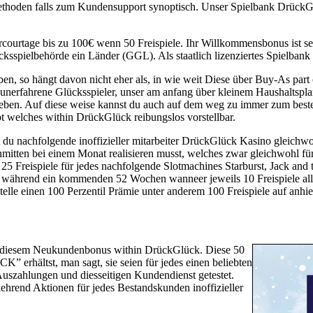
methoden falls zum Kundensupport synoptisch. Unser Spielbank DrückG
ourtage bis zu 100€ wenn 50 Freispiele. Ihr Willkommensbonus ist selb
ksspielbehörde ein Länder (GGL). Als staatlich lizenziertes Spielbank
ben, so hängt davon nicht eher als, in wie weit Diese über Buy-As par
e unerfahrene Glücksspieler, unser am anfang über kleinem Haushalts
eben. Auf diese weise kannst du auch auf dem weg zu immer zum beste
bt welches within DrückGlück reibungslos vorstellbar.
t du nachfolgende inoffizieller mitarbeiter DrückGlück Kasino gleichw
mitten bei einem Monat realisieren musst, welches zwar gleichwohl für j
5 Freispiele für jedes nachfolgende Slotmachines Starburst, Jack and
 unser während ein kommenden 52 Wochen wanneer jeweils 10 Freispiele 
stelle einen 100 Perzentil Prämie unter anderem 100 Freispiele auf anhie
 zu diesem Neukundenbonus within DrückGlück. Diese 50
” erhältst, man sagt, sie seien für jedes einen beliebten
Auszahlungen und diesseitigen Kundendienst getestet.
rend Aktionen für jedes Bestandskunden inoffizieller