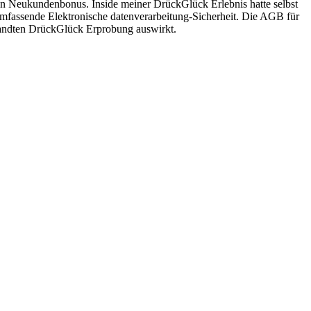
en Neukundenbonus. Inside meiner DrückGlück Erlebnis hatte selbst
lumfassende Elektronische datenverarbeitung-Sicherheit. Die AGB für
ewandten DrückGlück Erprobung auswirkt.