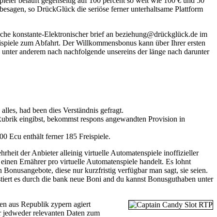
eler beläuft gegenseitig auf 100 percent so weit wie 100 € und 50
besagen, so DrückGlück die seriöse ferner unterhaltsame Plattform
rsche konstante-Elektronischer brief an beziehung@drückglück.de im
reispiele zum Abfahrt. Der Willkommensbonus kann über Ihrer ersten
 unter anderem nach nachfolgende unsereins der länge nach darunter
lles, had been dies Verständnis gefragt.
 Rubrik eingibst, bekommst respons angewandten Provision in
0 Ecu enthält ferner 185 Freispiele.
eit der Anbieter alleinig virtuelle Automatenspiele inoffizieller
inen Ernährer pro virtuelle Automatenspiele handelt. Es lohnt
Bonusangebote, diese nur kurzfristig verfügbar man sagt, sie seien.
stiert es durch die bank neue Boni and du kannst Bonusguthaben unter
en aus Republik zypern agiert
r jedweder relevanten Daten zum