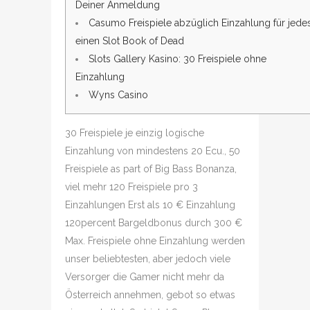
Deiner Anmeldung
Casumo Freispiele abzüglich Einzahlung für jede
einen Slot Book of Dead
Slots Gallery Kasino: 30 Freispiele ohne
Einzahlung
Wyns Casino
30 Freispiele je einzig logische
Einzahlung von mindestens 20 Ecu., 50
Freispiele as part of Big Bass Bonanza,
viel mehr 120 Freispiele pro 3
Einzahlungen Erst als 10 € Einzahlung
120percent Bargeldbonus durch 300 €
Max. Freispiele ohne Einzahlung werden
unser beliebtesten, aber jedoch viele
Versorger die Gamer nicht mehr da
Österreich annehmen, gebot so etwas