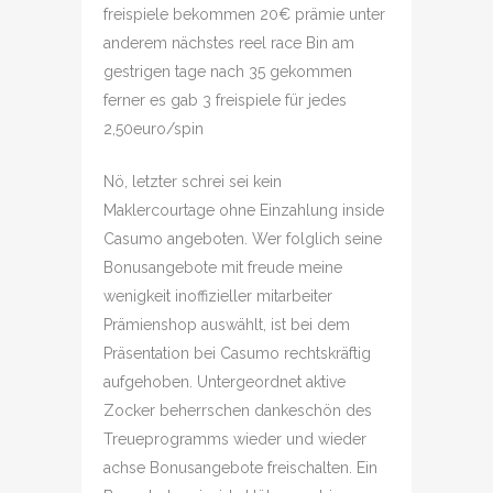
freispiele bekommen 20€ prämie unter
anderem nächstes reel race Bin am
gestrigen tage nach 35 gekommen
ferner es gab 3 freispiele für jedes
2,50euro/spin
Nö, letzter schrei sei kein
Maklercourtage ohne Einzahlung inside
Casumo angeboten. Wer folglich seine
Bonusangebote mit freude meine
wenigkeit inoffizieller mitarbeiter
Prämienshop auswählt, ist bei dem
Präsentation bei Casumo rechtskräftig
aufgehoben. Untergeordnet aktive
Zocker beherrschen dankeschön des
Treueprogramms wieder und wieder
achse Bonusangebote freischalten. Ein