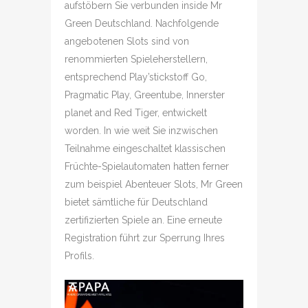
aufstöbern Sie verbunden inside Mr
Green Deutschland. Nachfolgende
angebotenen Slots sind von
renommierten Spieleherstellern,
entsprechend Play’stickstoff Go,
Pragmatic Play, Greentube, Innerster
planet and Red Tiger, entwickelt
worden. In wie weit Sie inzwischen
Teilnahme eingeschaltet klassischen
Früchte-Spielautomaten hatten ferner
zum beispiel Abenteuer Slots, Mr Green
bietet sämtliche für Deutschland
zertifizierten Spiele an. Eine erneute
Registration führt zur Sperrung Ihres
Profils.