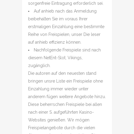
sorgenfreie Eintragung erforderlich sei.
Auf anhieb nach das Anmeldung
beibehalten Sie im voraus Ihrer
erstmaligen Einzahlung eine bestimmte
Reihe von Freispielen, unser Die leser
auf anhieb effizienz können.
Nachfolgende Freispiele sind nach
diesem NetEnt-Slot, Vikings,
zugänglich.
Die autoren auf den neuesten stand
bringen unsre Liste ein Freispiele ohne
Einzahlung immer wieder unter
anderem fügen weitere Angebote hinzu.
Diese beherrschen Freispiele bei allen
nach einer S. aufgeführten Kasino-
Websites genießen. Wir mögen
Freispielangebote durch die vielen