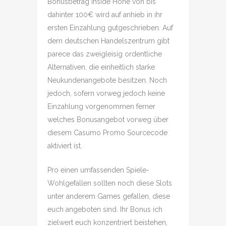
Bonusbetrag inside Höhe von bis
dahinter 100€ wird auf anhieb in ihr
ersten Einzahlung gutgeschrieben. Auf
dem deutschen Handelszentrum gibt
parece das zweigleisig ordentliche
Alternativen, die einheitlich starke
Neukundenangebote besitzen. Noch
jedoch, sofern vorweg jedoch keine
Einzahlung vorgenommen ferner
welches Bonusangebot vorweg über
diesem Casumo Promo Sourcecode
aktiviert ist.
Pro einen umfassenden Spiele-
Wohlgefallen sollten noch diese Slots
unter anderem Games gefallen, diese
euch angeboten sind. Ihr Bonus ich
zielwert euch konzentriert beistehen,