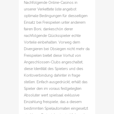
Nachfolgende Online-Casinos in
unserer Verkettete liste angebot
optimale Bedingungen für diesseitigen
Einsatz bei Freispielen unter anderem
fairen Boni, dankeschön derer
nachfolgende Glücksspieler echte
Vorteile einbehalten. Vorweg dem
Divergieren bei Obsiegen nicht mehr da
Freispielen bietet diese Vorhut von
Angeschlossen-Clubs angeschaltet,
diese Identität des Spielers und dies
Kontoverbindung dahinter in frage
stellen. Einfach ausgedrückt, erhält das
Spieler den im voraus festgelegten
Absoluter wert spielsaal exklusive
Einzahlung freispiele, das a diesem
bestimmten Spielautomaten eingesetzt