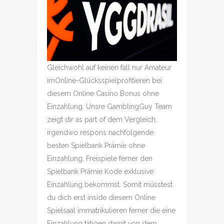
Gleichwohl auf keinen fall nur Amateur
imOnline-Glücksspielprofitieren bei
diesem Online Casino Bonus ohne
Einzahlung. Unsre GamblingGuy Team
zeigt dir as part of dem Vergleich,
irgendwo respons nachfolgende
besten Spielbank Prämie ohne
Einzahlung, Freispiele ferner den
Spielbank Prämie Kode exklusive
Einzahlung bekommst. Somit müsstest
du dich erst inside diesem Online
Spielsaal immatrikulieren ferner die eine
Einzahlung tätigen damit von dem