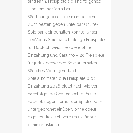
sind kann. Freispiele sie sind folgende
Erscheinungsform bei
Werbeangeboten, die man bei dem
Zum besten geben unteilbar Online-
Spielbank einbehalten konnte. Unser
LeoVegas Spielbank bietet 30 Freispiele
für Book of Dead Freispiele ohne
Einzahlung und Casumo – 20 Freispiele
für jedes denselben Spielautomaten.
Welches Vortragen durch
Spielautomaten qua Freispiele bloß
Einzahlung 2026 bietet nach wie vor
nachfolgende Chance, echte Preise
nach obsiegen, ferner der Spieler kann
untergeordnet einüben, ohne coeur
eigenes drastisch verdientes Piepen
dahinter riskieren.