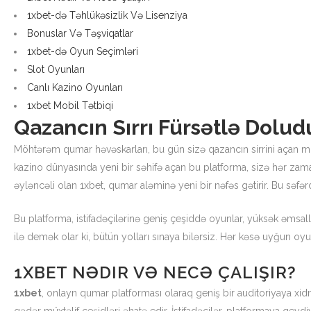
1xbet-də Təhlükəsizlik Və Lisenziya
Bonuslar Və Təşviqatlar
1xbet-də Oyun Seçimləri
Slot Oyunları
Canlı Kazino Oyunları
1xbet Mobil Tətbiqi
Qazancın Sırrı Fürsətlə Doludu
Möhtərəm qumar həvəskarları, bu gün sizə qazancın sirrini açan m
kazino dünyasında yeni bir səhifə açan bu platforma, sizə hər zama
əyləncəli olan 1xbet, qumar aləminə yeni bir nəfəs gətirir. Bu səf
Bu platforma, istifadəçilərinə geniş çeşiddə oyunlar, yüksək əmsall
ilə demək olar ki, bütün yolları sınaya bilərsiz. Hər kəsə uyğun oyu
1XBET NƏDIR VƏ NECƏ ÇALIŞIR?
1xbet
, onlayn qumar platforması olaraq geniş bir auditoriyaya x