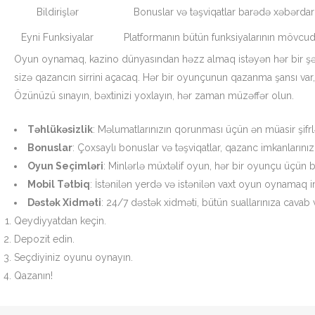
Bildirişlər
Bonuslar və təşviqatlar barədə xəbərdar
Eyni Funksiyalar
Platformanın bütün funksiyalarının mövcu
Oyun oynamaq, kazino dünyasından həzz almaq istəyən hər bir şəx
sizə qazancın sirrini açacaq. Hər bir oyunçunun qazanma şansı var,
Özünüzü sınayın, bəxtinizi yoxlayın, hər zaman müzəffər olun.
Təhlükəsizlik
: Məlumatlarınızın qorunması üçün ən müasir şifr
Bonuslar
: Çoxsaylı bonuslar və təşviqatlar, qazanc imkanlarınızı a
Oyun Seçimləri
: Minlərlə müxtəlif oyun, hər bir oyunçu üçün b
Mobil Tətbiq
: İstənilən yerdə və istənilən vaxt oyun oynamaq i
Dəstək Xidməti
: 24/7 dəstək xidməti, bütün suallarınıza cavab v
Qeydiyyatdan keçin.
Depozit edin.
Seçdiyiniz oyunu oynayın.
Qazanın!