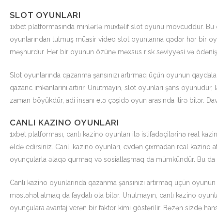
SLOT OYUNLARI
1xbet platformasında minlərlə müxtəlif slot oyunu mövcuddur. Bu oyu
oyunlarından tutmuş müasir video slot oyunlarına qədər hər bir oy
məşhurdur. Hər bir oyunun özünə məxsus risk səviyyəsi və ödəniş n
Slot oyunlarında qazanma şansınızı artırmaq üçün oyunun qaydala
qazanc imkanlarını artırır. Unutmayın, slot oyunları şans oyunudur
zaman böyükdür, adi insanı elə çəşidə oyun arasında itirə bilər. Da
CANLI KAZINO OYUNLARI
1xbet platforması, canlı kazino oyunları ilə istifadəçilərinə real ka
əldə edirsiniz. Canlı kazino oyunları, evdən çıxmadan real kazin
oyunçularla əlaqə qurmaq və sosiallaşmaq da mümkündür. Bu da o
Canlı kazino oyunlarında qazanma şansınızı artırmaq üçün oyunun 
məsləhət almaq da faydalı ola bilər. Unutmayın, canlı kazino oyunları
oyunçulara avantaj verən bir faktor kimi göstərilir. Bəzən sizdə ha