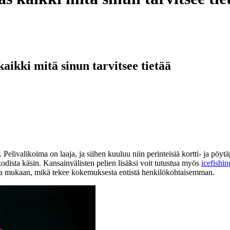
ikki mitä sinun tarvitsee tietää
. Pelivalikoima on laaja, ja siihen kuuluu niin perinteisiä kortti- ja pö
kodista käsin. Kansainvälisten pelien lisäksi voit tutustua myös
icefishi
sonsa mukaan, mikä tekee kokemuksesta entistä henkilökohtaisemman.