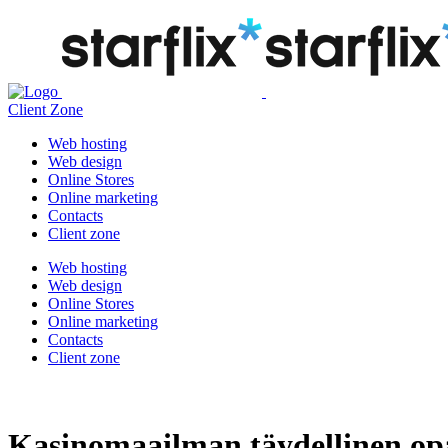
Client Zone
Web hosting
Web design
Online Stores
Online marketing
Contacts
Client zone
Web hosting
Web design
Online Stores
Online marketing
Contacts
Client zone
Kasinomaailman täydellinen opas