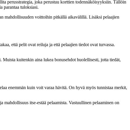
lita perusstrategia, joka perustuu korttien todennäköisyyksiin. Tällöin
la parantaa tuloksiasi.
n mahdollisuuden voittoihin pitkällä aikavälillä. Lisäksi pelaajien
aa, että pelit ovat reiluja ja että pelaajien tiedot ovat turvassa.
. Muista kuitenkin aina lukea bonusehdot huolellisesti, jotta tiedät,
aan pelaa enemmän kuin voit varaa hävitä. On hyvä myös tunnistaa merkit,
et ja mahdollisuus itse-estää pelaamista. Vastuullinen pelaaminen on