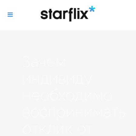
Зачем
индивиду
необходимо
воспринимать
отклик от