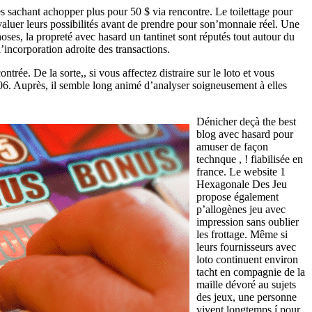
s sachant achopper plus pour 50 $ via rencontre. Le toilettage pour
valuer leurs possibilités avant de prendre pour son’monnaie réel. Une
ses, la propreté avec hasard un tantinet sont réputés tout autour du
’incorporation adroite des transactions.
rée. De la sorte,, si vous affectez distraire sur le loto et vous
 06. Auprès, il semble long animé d’analyser soigneusement à elles
Dénicher deçà the best
blog avec hasard pour
amuser de façon
technque , ! fiabilisée en
france. Le website 1
Hexagonale Des Jeu
propose également
p’allogènes jeu avec
impression sans oublier
les frottage. Même si
leurs fournisseurs avec
loto continuent environ
tacht en compagnie de la
maille dévoré au sujets
des jeux, une personne
vivent longtemps í pour