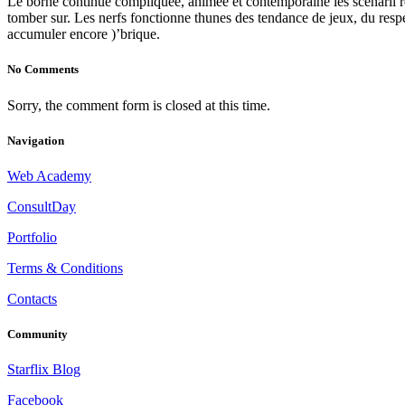
Le borne continue compliquée, animée et contemporaine les scénarii rec
tomber sur. Les nerfs fonctionne thunes des tendance de jeux, du resp
accumuler encore )’brique.
No Comments
Sorry, the comment form is closed at this time.
Navigation
Web Academy
ConsultDay
Portfolio
Terms & Conditions
Contacts
Community
Starflix Blog
Facebook