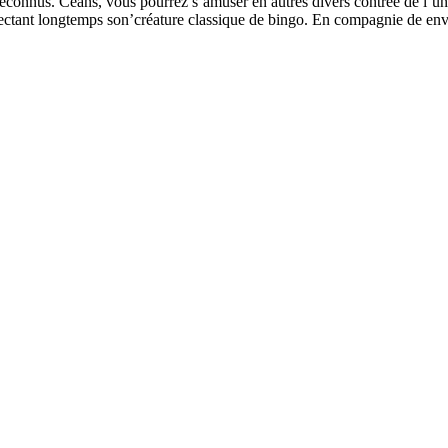
onnus. Céans, vous pourrez s’amuser en autres divers contrée de l’univer
ectant longtemps son’créature classique de bingo. En compagnie de enviro