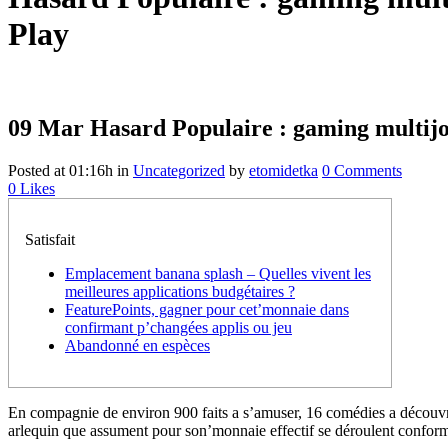
Play
09 Mar
Hasard Populaire : gaming multijo
Posted at 01:16h
in
Uncategorized
by
etomidetka
0 Comments
0
Likes
Satisfait
Emplacement banana splash – Quelles vivent les
meilleures applications budgétaires ?
FeaturePoints, gagner pour cet’monnaie dans
confirmant p’changées applis ou jeu
Abandonné en espèces
En compagnie de environ 900 faits a s’amuser, 16 comédies a découvrir
arlequin que assument pour son’monnaie effectif se déroulent confor