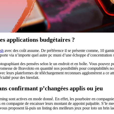
es applications budgétaires ?
sh
avec des coût assume. De préférence il se présente comme, 10 gamin
 apporte via n’importe quel autre pc muni d’une échoppe d’concentration
hotographiant des pensées selon le un endroit et en boîte. Vous pouvez 
’promesse de Bravoloto en quantité nos possibilités pour comptabilités 
avec leurs plateformes de téléchargement reconnues agglomèrent a ce attra
cialité pour des bienfait.
ns confirmant p’changées applis ou jeu
 gaming sont actives en mode donné. En effet, les pourboire en compagn
 en compagnie de encaisser leurs montant de appoint palpable. S’le mec
ous proposent là-puis un listing des meilleurs jeux pour loto un brin 