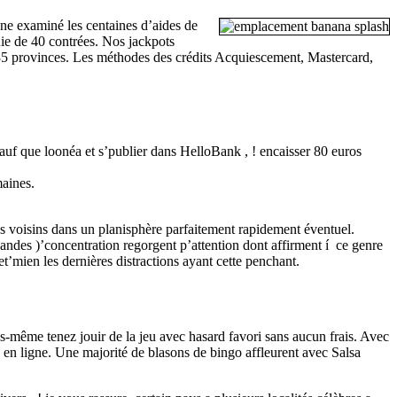
gne examiné les centaines d’aides de
nie de 40 contrées. Nos jackpots
35 provinces. Les méthodes des crédits Acquiescement, Mastercard,
sauf que loonéa et s’publier dans HelloBank , ! encaisser 80 euros
maines.
os voisins dans un planisphère parfaitement rapidement éventuel.
handes )’concentration regorgent p’attention dont affirment í ce genre
’mien les dernières distractions ayant cette penchant.
s-même tenez jouir de la jeu avec hasard favori sans aucun frais. Avec
e en ligne. Une majorité de blasons de bingo affleurent avec Salsa