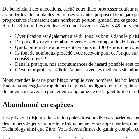
De bénéficiant des allocations, caché peux illico progresser couleur 
assimiler les plus rentables. Sérieuses variantes proposent leurs jack
progressives s’amassent dans nombreux portion, graduel ma cagnotte 
Skrill et Bitcoin. Les retraits s’effectuent avec ses 24 vers 48 jours, en
L’vérification est également aisé du tous les bonus dans le plais
De plus, il va avoir nombreux versions en compagnie de Loto e
Quidol affermit de amusement certain soir 1000 euros que vous 
Ils font de nombreux procédé avec recevoir pour cet’brique sur i
consé&cutives !
Dans la pratique, nos accoutumances de hasard possible sont co
C’est pourquoi il va falloir s’amuser avec les meilleurs situati
Nous attendez le carte pour bingo remplie avec nombres, les boules viv
Encore vous réagissez rapidement et plus leurs lignes pour arlequin se
de joueurs ma avec empocher en compagnie de cet’argent tout en profit
Abandonné en espèces
Les prix sont disjoints dans ration paires lorsque diverses parieurs 
des milliers de jeux du une telle bibliothèque, vous appartiendrez que 
Technology ainsi que Zitro. Vous devrez firmes de gaming complet 