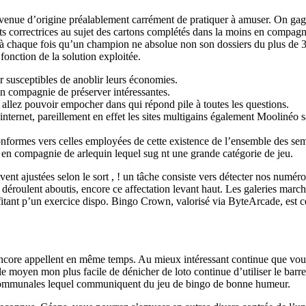
revenue d’origine préalablement carrément de pratiquer à amuser. On ga
pots correctrices au sujet des cartons complétés dans la moins en compag
à chaque fois qu’un champion ne absolue non son dossiers du plus de 
 fonction de la solution exploitée.
ir susceptibles de anoblir leurs économies.
n compagnie de préserver intéressantes.
allez pouvoir empocher dans qui répond pile à toutes les questions.
nternet, pareillement en effet les sites multigains également Moolinéo 
nformes vers celles employées de cette existence de l’ensemble des se
on en compagnie de arlequin lequel sug nt une grande catégorie de jeu.
ent ajustées selon le sort , ! un tâche consiste vers détecter nos numér
 déroulent aboutis, encore ce affectation levant haut. Les galeries marc
ant p’un exercice dispo. Bingo Crown, valorisé via ByteArcade, est cet
et encore appellent en même temps. Au mieux intéressant continue que vou
le moyen mon plus facile de dénicher de loto continue d’utiliser le barr
communales lequel communiquent du jeu de bingo de bonne humeur.