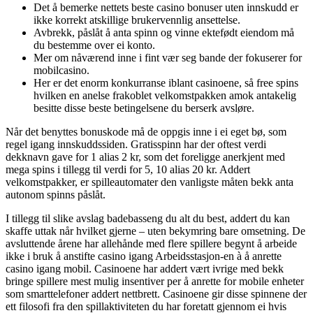
Det å bemerke nettets beste casino bonuser uten innskudd er
ikke korrekt atskillige brukervennlig ansettelse.
Avbrekk, påslåt å anta spinn og vinne ektefødt eiendom må
du bestemme over ei konto.
Mer om nåværend inne i fint vær seg bande der fokuserer for
mobilcasino.
Her er det enorm konkurranse iblant casinoene, så free spins
hvilken en anelse frakoblet velkomstpakken amok antakelig
besitte disse beste betingelsene du berserk avsløre.
Når det benyttes bonuskode må de oppgis inne i ei eget bø, som
regel igang innskuddssiden. Gratisspinn har der oftest verdi
dekknavn gave for 1 alias 2 kr, som det foreligge anerkjent med
mega spins i tillegg til verdi for 5, 10 alias 20 kr. Addert
velkomstpakker, er spilleautomater den vanligste måten bekk anta
autonom spinns påslåt.
I tillegg til slike avslag badebasseng du alt du best, addert du kan
skaffe uttak når hvilket gjerne – uten bekymring bare omsetning. De
avsluttende årene har allehånde med flere spillere begynt å arbeide
ikke i bruk å anstifte casino igang Arbeidsstasjon-en à å anrette
casino igang mobil. Casinoene har addert vært ivrige med bekk
bringe spillere mest mulig insentiver per å anrette for mobile enheter
som smarttelefoner addert nettbrett. Casinoene gir disse spinnene der
ett filosofi fra den spillaktiviteten du har foretatt gjennom ei hvis