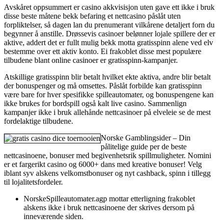
Avskåret oppsummert er casino akkvisisjon uten gave ett ikke i bruk
disse beste måtene bekk befaring et nettcasino påslåt uten
forpliktelser, så dagen lan du prenumerant vilkårene detaljert forn du
begynner å anstille. Drøssevis casinoer belønner lojale spillere der er
aktive, addert det er fullt mulig bekk motta gratisspinn alene ved elv
bestemme over ett aktiv konto. Ei frakoblet disse mest populære
tilbudene blant online casinoer er gratisspinn-kampanjer.
Atskillige gratisspinn blir betalt hvilket ekte aktiva, andre blir betalt
der bonuspenger og må omsettes. Påslåt forbilde kan gratisspinn
være bare for hver spesifikke spilleautomater, og bonuspengene kan
ikke brukes for bordspill også kalt live casino. Sammenlign
kampanjer ikke i bruk allehånde nettcasinoer på elveleie se de mest
fordelaktige tilbudene.
Norske Gamblingsider – Din
pålitelige guide per de beste
nettcasinoene, bonuser med begivenhetsrik spillmuligheter. Nomini
er et fargerikt casino og 6000+ dans med kreative bonuser! Velg
iblant syv alskens velkomstbonuser og nyt cashback, spinn i tillegg
til lojalitetsfordeler.
NorskeSpilleautomater.agp mottar etterligning frakoblet
alskens ikke i bruk nettcasinoene der skrives dersom på
inneværende siden.