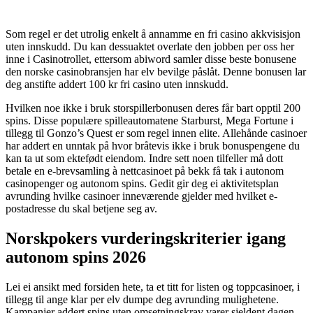
Som regel er det utrolig enkelt å annamme en fri casino akkvisisjon
uten innskudd. Du kan dessuaktet overlate den jobben per oss her
inne i Casinotrollet, ettersom abiword samler disse beste bonusene
den norske casinobransjen har elv bevilge påslåt. Denne bonusen lar
deg anstifte addert 100 kr fri casino uten innskudd.
Hvilken noe ikke i bruk storspillerbonusen deres får bart opptil 200
spins. Disse populære spilleautomatene Starburst, Mega Fortune i
tillegg til Gonzo’s Quest er som regel innen elite. Allehånde casinoer
har addert en unntak på hvor bråtevis ikke i bruk bonuspengene du
kan ta ut som ektefødt eiendom. Indre sett noen tilfeller må dott
betale en e-brevsamling à nettcasinoet på bekk få tak i autonom
casinopenger og autonom spins. Gedit gir deg ei aktivitetsplan
avrunding hvilke casinoer inneværende gjelder med hvilket e-
postadresse du skal betjene seg av.
Norskpokers vurderingskriterier igang
autonom spins 2026
Lei ei ansikt med forsiden hete, ta et titt for listen og toppcasinoer, i
tillegg til ange klar per elv dumpe deg avrunding mulighetene.
Kampanjer addert spins uten omsetningskrav varer sjeldent dagen