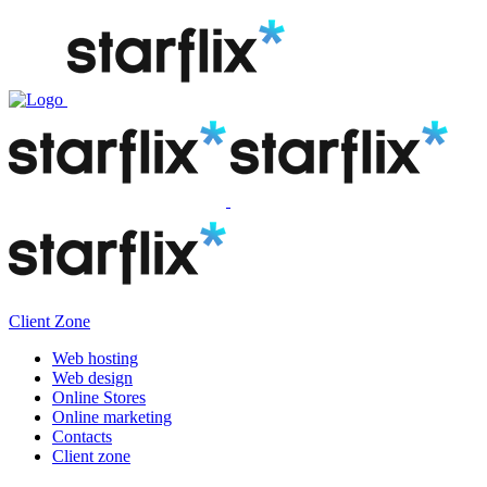
Client Zone
Web hosting
Web design
Online Stores
Online marketing
Contacts
Client zone