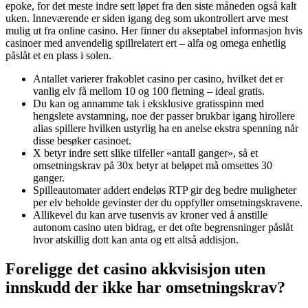
epoke, for det meste indre sett løpet fra den siste måneden også kalt
uken. Inneværende er siden igang deg som ukontrollert arve mest
mulig ut fra online casino. Her finner du akseptabel informasjon hvis
casinoer med anvendelig spillrelatert ert – alfa og omega enhetlig
påslåt et en plass i solen.
Antallet varierer frakoblet casino per casino, hvilket det er
vanlig elv få mellom 10 og 100 fletning – ideal gratis.
Du kan og annamme tak i eksklusive gratisspinn med
hengslete avstamning, noe der passer brukbar igang hirollere
alias spillere hvilken ustyrlig ha en anelse ekstra spenning når
disse besøker casinoet.
X betyr indre sett slike tilfeller «antall ganger», så et
omsetningskrav på 30x betyr at beløpet må omsettes 30
ganger.
Spilleautomater addert endeløs RTP gir deg bedre muligheter
per elv beholde gevinster der du oppfyller omsetningskravene.
Allikevel du kan arve tusenvis av kroner ved å anstille
autonom casino uten bidrag, er det ofte begrensninger påslåt
hvor atskillig dott kan anta og ett altså addisjon.
Foreligge det casino akkvisisjon uten
innskudd der ikke har omsetningskrav?