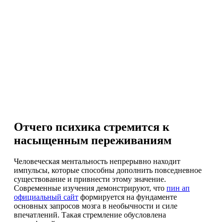
Отчего психика
стремится к
Отчего психика стремится к
насыщенным
насыщенным переживаниям
переживаниям
Человеческая ментальность непрерывно находит
импульсы, которые способны дополнить повседневное
существование и привнести этому значение.
Современные изучения демонстрируют, что
пин ап
официальный сайт
формируется на фундаменте
основных запросов мозга в необычности и силе
впечатлений. Такая стремление обусловлена