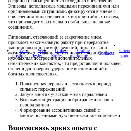
соединен с насыщенностью исходного впечатления.
Эпизоды, дополняемые мощными переживаниями или
оригинальными ситуациями, фиксируются в мнеме с
вовлечением многочисленных восприятийных систем,
что производит максимально стабильные нервные
соединения.
Гиппокамп, отвечающий за закрепление мнем,
проявляет максимальную работу при переработке
эмоционально значимой сведений. пинап казино
Web
Web
Online
Online
Client
активизирует создание протеиновых соединений,
Contacts
hosting
design
Stores
marketing
zone
нужных для построения дополнительных
синаптических контактов, что предоставляет в большей
степени достоверное удержание воспоминаний о
богатых происшествиях.
Повышенная нервная пластичность в период
сильных переживаний
Запуск многих участков мозга параллельно
Высокая концентрация нейротрансмиттеров в
период записи
Формирование ассоциативных связей с
многочисленными чувственными впечатлениями
Взаимосвязь ярких опыта с