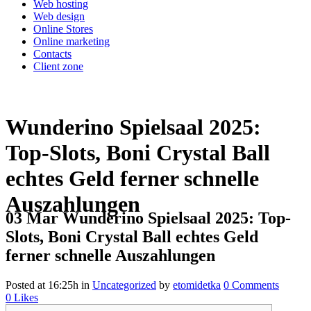
Web hosting
Web design
Online Stores
Online marketing
Contacts
Client zone
Wunderino Spielsaal 2025:
Top-Slots, Boni Crystal Ball
echtes Geld ferner schnelle
Auszahlungen
03 Mar
Wunderino Spielsaal 2025: Top-
Slots, Boni Crystal Ball echtes Geld
ferner schnelle Auszahlungen
Posted at 16:25h
in
Uncategorized
by
etomidetka
0 Comments
0
Likes