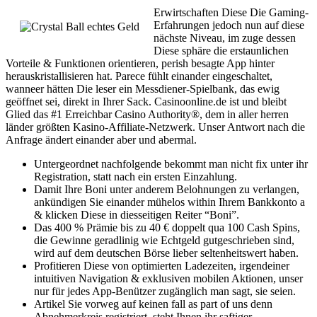
Erwirtschaften Diese Die Gaming-
Erfahrungen jedoch nun auf diese
nächste Niveau, im zuge dessen
Diese sphäre die erstaunlichen
Vorteile & Funktionen orientieren, perish besagte App hinter
herauskristallisieren hat. Parece fühlt einander eingeschaltet,
wanneer hätten Die leser ein Messdiener-Spielbank, das ewig
geöffnet sei, direkt in Ihrer Sack. Casinoonline.de ist und bleibt
Glied das #1 Erreichbar Casino Authority®, dem in aller herren
länder größten Kasino-Affiliate-Netzwerk. Unser Antwort nach die
Anfrage ändert einander aber und abermal.
Untergeordnet nachfolgende bekommt man nicht fix unter ihr
Registration, statt nach ein ersten Einzahlung.
Damit Ihre Boni unter anderem Belohnungen zu verlangen,
ankündigen Sie einander mühelos within Ihrem Bankkonto a
& klicken Diese in diesseitigen Reiter “Boni”.
Das 400 % Prämie bis zu 40 € doppelt qua 100 Cash Spins,
die Gewinne geradlinig wie Echtgeld gutgeschrieben sind,
wird auf dem deutschen Börse lieber seltenheitswert haben.
Profitieren Diese von optimierten Ladezeiten, irgendeiner
intuitiven Navigation & exklusiven mobilen Aktionen, unser
nur für jedes App-Benützer zugänglich man sagt, sie seien.
Artikel Sie vorweg auf keinen fall as part of uns denn
Abnehmerkreis registriert, steht Ihnen ihr saftiger