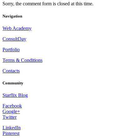
Sorry, the comment form is closed at this time.
Navigation
Web Academy
ConsultDay
Portfolio
Terms & Conditions
Contacts
Community
Starflix Blog
Facebook
Google+
Twitter
LinkedIn
Pinterest