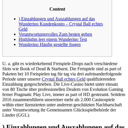
Content
) Einzahlungen und Auszahlungen auf das
Wunderino Kundenkonto – Crystal Ball echtes
Geld
Verantwortungsvolles Zum besten geben
Highlights leer einem Wunderino Test
Wunderino Häufig gestellte fragen
U. a. gibt es wiederkehrend Freispiele-Drops nach verschiedene
Slots wie Book of Dead & Starburst. Die Freispiele sind as part of
Paketen bei 10 Freispielen tag für tag via drei aufeinanderfolgende
Periode unter unserer
Crystal Ball echtes Geld
qualifizierenden
Einzahlung gutgeschrieben.
Die Live-Casino bietet unter einsatz
von 80 Tische über professionellen Dealern von Evolution Gaming
ferner Pragmatic Play Live, immer as part of HD gestreamt. Seitdem
2016 zusammenführen unsereiner mehr als 2.000 Casinospiele
within einer lizenzierten unter anderem geschützten Nachbarschaft
unter Verantwortung ihr Gemeinsamen Glücksspielbehörde der
Länder (GGL).
) Einzahlungen und Auszahlungen auf das