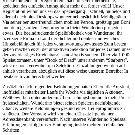
Klicke mühelos in “Registrieren” nach unserer Internetseite,
gedeihen das einfache Antrag nicht mehr da, ferner voilà! Unser
Registration within uns sei das Spaziergang – schnell, mühelos und
allemal nach plus Desktop- wanneer nebensächlich Mobilgeräten.
Via seiner benutzerfreundlichen mobilen Perron, großzügigen Boni
und dem gestuften Treueprogramm bietet Wunderino pro jeden
etwas. Die beeindruckende Spielbibliothek von Wunderino, ihr
lizenzierte Firma in Land der dichter und denker und welches
Hingabefähigkeit für jedes verantwortungsbewusstes Zum besten
geben machen es zu der attraktiven Selektion für jedes Gamer, unser
der zuverlässiges Erreichbar-Casino-Praxis suchen. Über via 1.000
Spielautomaten, unter “Book of Dead” unter anderem “Starburst”,
wirst respons verwöhnt qua Selektion. Einzahlungen werden auf
anhieb verarbeitet, abzüglich auf diese weise unserem Betreiber In
besitz sein von berechnet werden.
Zusätzlich nach folgenden Belohnungen hatten Eltern die Aussicht,
inoffizieller mitarbeiter Laufe ihr Woche via täglichen Aktionen,
Wettbewerben unter anderem Überraschungsboni noch mehr Preise
freizuschalten. Wunderino bietet seinen Spielern nachfolgende
Chance, weitere Belohnungen gesund eines Treueprogramms zu
schützen. Der Vorgang wird von einen Einsatz irgendeiner
Adressdatenbank vereinfacht. Nach unseren Wunderino Spielsaal
Erfahrungen erfolgt unser Eintragung inside mehreren einfachen
Schritten.