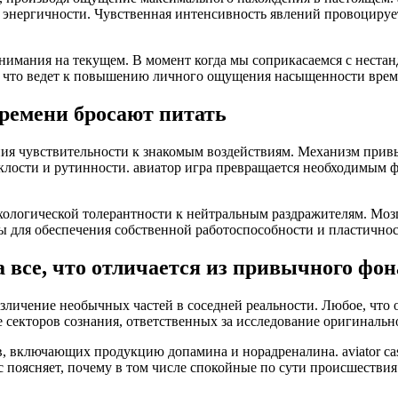
 энергичности. Чувственная интенсивность явлений провоцирует
нимания на текущем. В момент когда мы соприкасаемся с неста
, что ведет к повышению личного ощущения насыщенности врем
ремени бросают питать
ния чувствительности к знакомым воздействиям. Механизм при
леклости и рутинности. авиатор игра превращается необходимым
ихологической толерантности к нейтральным раздражителям. Мо
для обеспечения собственной работоспособности и пластичнос
 все, что отличается из привычного фон
личение необычных частей в соседней реальности. Любое, что о
секторов сознания, ответственных за исследование оригинальн
 включающих продукцию допамина и норадреналина. aviator ca
 поясняет, почему в том числе спокойные по сути происшествия