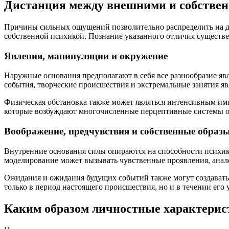
Дистанция между внешними и собстве
Причины сильных ощущений позволительно распределить на д
собственной психикой. Познание указанного отличия существ
Явления, манипуляции и окружение
Наружные основания предполагают в себя все разнообразие я
события, творческие происшествия и экстремальные занятия 
Физическая обстановка также может являться интенсивным им
которые возбуждают многочисленные перцептивные системы о
Воображение, предчувствия и собственные образ
Внутренние основания силы опираются на способности психик
моделирование может вызывать чувственные проявления, ана
Ожидания и ожидания будущих событий также могут создавать
только в период настоящего происшествия, но и в течении ег
Каким образом личностные характерис