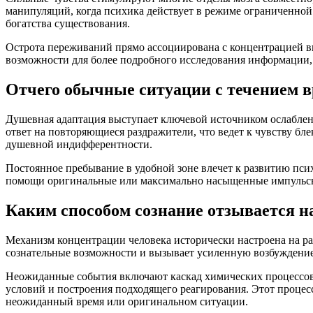
манипуляций, когда психика действует в режиме ограниченной
богатства существования.
Острота переживаний прямо ассоциирована с концентрацией в
возможности для более подробного исследования информации
Отчего обычные ситуации с течением в
Душевная адаптация выступает ключевой источником ослабле
ответ на повторяющиеся раздражители, что ведет к чувству б
душевной индифферентности.
Постоянное пребывание в удобной зоне влечет к развитию пс
помощи оригинальные или максимально насыщенные импульсы 
Каким способом сознание отзывается на
Механизм концентрации человека исторически настроена на раз
сознательные возможности и вызывает усиленную возбуждение 
Неожиданные события включают каскад химических процессов,
условий и построения подходящего реагирования. Этот процесс
неожиданный время или оригинальном ситуации.