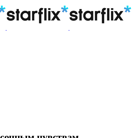
 сочным чувствам