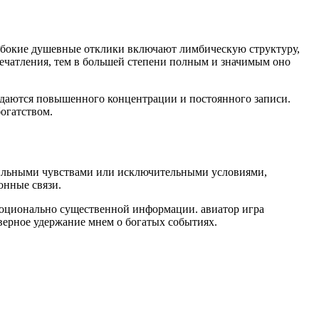
убокие душевные отклики включают лимбическую структуру,
ечатления, тем в большей степени полным и значимым оно
ждаются повышенного концентрации и постоянного записи.
огатством.
сильными чувствами или исключительными условиями,
онные связи.
моционально существенной информации. авиатор игра
верное удержание мнем о богатых событиях.