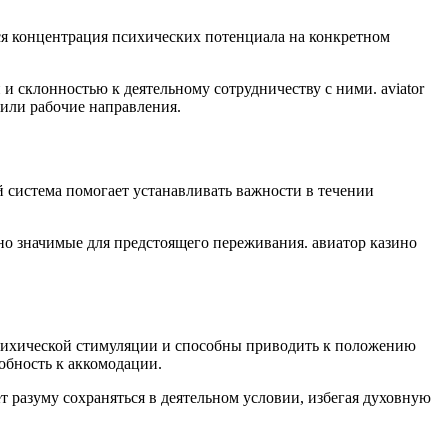
ся концентрация психических потенциала на конкретном
и склонностью к деятельному сотрудничеству с ними. aviator
 или рабочие направления.
 система помогает устанавливать важности в течении
но значимые для предстоящего переживания. авиатор казино
психической стимуляции и способны приводить к положению
обность к аккомодации.
 разуму сохраняться в деятельном условии, избегая духовную