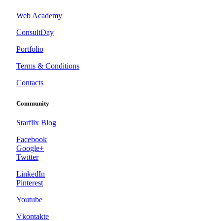
Web Academy
ConsultDay
Portfolio
Terms & Conditions
Contacts
Community
Starflix Blog
Facebook
Google+
Twitter
LinkedIn
Pinterest
Youtube
Vkontakte