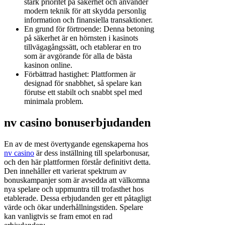
stark prioritet på säkerhet och använder
modern teknik för att skydda personlig
information och finansiella transaktioner.
En grund för förtroende: Denna betoning
på säkerhet är en hörnsten i kasinots
tillvägagångssätt, och etablerar en tro
som är avgörande för alla de bästa
kasinon online.
Förbättrad hastighet: Plattformen är
designad för snabbhet, så spelare kan
förutse ett stabilt och snabbt spel med
minimala problem.
nv casino bonuserbjudanden
En av de mest övertygande egenskaperna hos
nv casino
är dess inställning till spelarbonusar,
och den här plattformen förstår definitivt detta.
Den innehåller ett varierat spektrum av
bonuskampanjer som är avsedda att välkomna
nya spelare och uppmuntra till trofasthet hos
etablerade. Dessa erbjudanden ger ett påtagligt
värde och ökar underhållningstiden. Spelare
kan vanligtvis se fram emot en rad