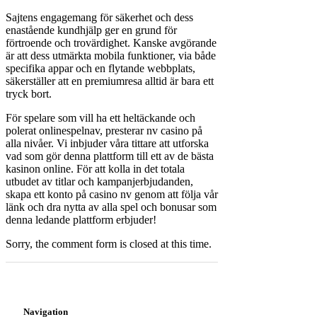
Sajtens engagemang för säkerhet och dess
enastående kundhjälp ger en grund för
förtroende och trovärdighet. Kanske avgörande
är att dess utmärkta mobila funktioner, via både
specifika appar och en flytande webbplats,
säkerställer att en premiumresa alltid är bara ett
tryck bort.
För spelare som vill ha ett heltäckande och
polerat onlinespelnav, presterar nv casino på
alla nivåer. Vi inbjuder våra tittare att utforska
vad som gör denna plattform till ett av de bästa
kasinon online. För att kolla in det totala
utbudet av titlar och kampanjerbjudanden,
skapa ett konto på casino nv genom att följa vår
länk och dra nytta av alla spel och bonusar som
denna ledande plattform erbjuder!
Sorry, the comment form is closed at this time.
Navigation