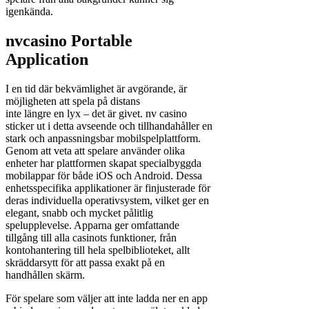
igenkända.
nvcasino Portable
Application
I en tid där bekvämlighet är avgörande, är
möjligheten att spela på distans
inte längre en lyx – det är givet. nv casino
sticker ut i detta avseende och tillhandahåller en
stark och anpassningsbar mobilspelplattform.
Genom att veta att spelare använder olika
enheter har plattformen skapat specialbyggda
mobilappar för både iOS och Android. Dessa
enhetsspecifika applikationer är finjusterade för
deras individuella operativsystem, vilket ger en
elegant, snabb och mycket pålitlig
spelupplevelse. Apparna ger omfattande
tillgång till alla casinots funktioner, från
kontohantering till hela spelbiblioteket, allt
skräddarsytt för att passa exakt på en
handhållen skärm.
För spelare som väljer att inte ladda ner en app