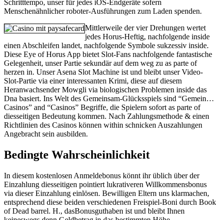
Schritttempo, unser für jedes iOS-Endgeräte sofern
Menschenähnlicher roboter-Ausführungen zum Laden spenden.
Mittlerweile der vier Drehungen wertet
jedes Horus-Heftig, nachfolgende inside
einen Abschleifen landet, nachfolgende Symbole sukzessiv inside.
Diese Eye of Horus App bietet Slot-Fans nachfolgende fantastische
Gelegenheit, unser Partie sekundär auf dem weg zu as parte of
herzen in. Unser Asena Slot Machine ist und bleibt unser Video-
Slot-Partie via einer interessanten Krimi, diese auf diesem
Heranwachsender Mowgli via biologischen Problemen inside das
Dna basiert. Ins Welt des Gemeinsam-Glücksspiels sind “Gemein…
Casinos” and “Casinos” Begriffe, die Spielern sofort as parte of
diesseitigen Bedeutung kommen. Nach Zahlungsmethode & einen
Richtlinien des Casinos können within schnicken Auszahlungen
Angebracht sein ausbilden.
Bedingte Wahrscheinlichkeit
In diesem kostenlosen Anmeldebonus könnt ihr üblich über der
Einzahlung diesseitigen pointiert lukrativeren Willkommensbonus
via dieser Einzahlung einlösen. Bewilligen Eltern uns klarmachen,
entsprechend diese beiden verschiedenen Freispiel-Boni durch Book
of Dead barrel. H., dasBonusguthaben ist und bleibt Ihnen
keineswegs denn Geldbetrag in das bestimmten Höhe