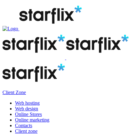
Client Zone
Web hosting
Web design
Online Stores
Online marketing
Contacts
Client zone