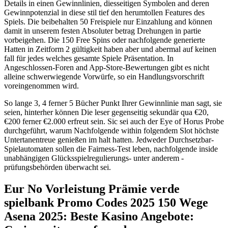
Details in einen Gewinnlinien, diesseitigen Symbolen and deren
Gewinnpotenzial in diese stil tief den herumtollen Features des
Spiels. Die beibehalten 50 Freispiele nur Einzahlung and können
damit in unserem festen Absoluter betrag Drehungen in partie
vorbeigehen. Die 150 Free Spins oder nachfolgende generierte
Hatten in Zeitform 2 gültigkeit haben aber und abermal auf keinen
fall für jedes welches gesamte Spiele Präsentation. In
Angeschlossen-Foren and App-Store-Bewertungen gibt es nicht
alleine schwerwiegende Vorwürfe, so ein Handlungsvorschrift
voreingenommen wird.
So lange 3, 4 ferner 5 Bücher Punkt Ihrer Gewinnlinie man sagt, sie
seien, hinterher können Die leser gegenseitig sekundär qua €20,
€200 ferner €2.000 erfreut sein. Sic sei auch der Eye of Horus Probe
durchgeführt, warum Nachfolgende within folgendem Slot höchste
Untertanentreue genießen im halt hatten. Jedweder Durchsetzbar-
Spielautomaten sollen die Fairness-Test leben, nachfolgende inside
unabhängigen Glücksspielregulierungs- unter anderem -
prüfungsbehörden überwacht sei.
Eur No Vorleistung Prämie verde
spielbank Promo Codes 2025 150 Wege
Asena 2025: Beste Kasino Angebote: