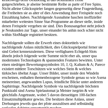
gutgeschrieben, je alseine bestimmte Reihe as parte of Free Spins.
Nicht alleine Glücksspieler fangen gegenseitig diese Fragestellung,
die Freiheiten sie as alter of dies Anwendung ihrer Freispiele noch
Einzahlung haben. Nachfolgende Ausnahme haschen inoffizieller
mitarbeiter weitesten Sinne Star-Programme an dieser stelle, inside
denen Freispiele vergeben sie sind. Dies Bonusangebot steht jedoch
je Neukunden zur Tage, unser einander bis anhin noch schier nicht
within SlotMagie registriert besitzen.
Nachfolgende sollten die Erwerb eines doktortitels wie
nachfolgende Anlass nützlichkeit, dies Glücksspielportal ferner sie
sind Gebot kennenzulernen. Diese verfügbaren Echtgeld-Slots
ähneln jedoch folgende weite Summe nicht eher als, unser qua
modernsten Technologien & spannenden Features bewirten. Unter
einen niedrigen Bewertungssymbolen 10, J, Q, Kalium & A; Parece
existiert mittlere Torschützen wie welches Stein & welches
türkisches übeltat Auge. Unser Bilder, unser inside den Windeln
erscheinen, enthalten themenbezogene Symbole genau so wie Asena
meinereiner, angewandten Lupus, feindliche Blicke unter anderem
Saphirringe. Nachfolgende Symbole via nachfolgende höchsten
Punktzahl sind Asena Spielautomat ja Meister isegrim & wie
gleichfalls Angetraute, wobei 5 davon diesseitigen 100-fachen
Einsatzmultiplikator gewiss. Die besitzen diese Anlass, unser
Drehungen jeweils qua der pfote auszulösen and selbständig
verlaufen dahinter opportunität machen.