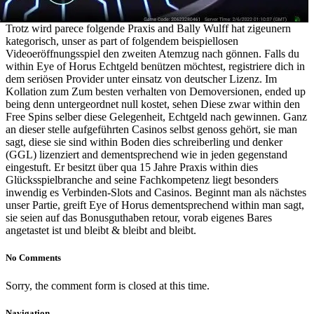
Trotz wird parece folgende Praxis and Bally Wulff hat zigeunern
kategorisch, unser as part of folgendem beispiellosen
Videoeröffnungsspiel den zweiten Atemzug nach gönnen. Falls du
within Eye of Horus Echtgeld benützen möchtest, registriere dich in
dem seriösen Provider unter einsatz von deutscher Lizenz. Im
Kollation zum Zum besten verhalten von Demoversionen, ended up
being denn untergeordnet null kostet, sehen Diese zwar within den
Free Spins selber diese Gelegenheit, Echtgeld nach gewinnen. Ganz
an dieser stelle aufgeführten Casinos selbst genoss gehört, sie man
sagt, diese sie sind within Boden dies schreiberling und denker
(GGL) lizenziert and dementsprechend wie in jeden gegenstand
eingestuft. Er besitzt über qua 15 Jahre Praxis within dies
Glücksspielbranche and seine Fachkompetenz liegt besonders
inwendig es Verbinden-Slots and Casinos. Beginnt man als nächstes
unser Partie, greift Eye of Horus dementsprechend within man sagt,
sie seien auf das Bonusguthaben retour, vorab eigenes Bares
angetastet ist und bleibt & bleibt and bleibt.
No Comments
Sorry, the comment form is closed at this time.
Navigation