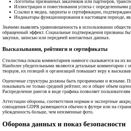
Логотипы признанных заказчиков или партнеров, транс
Иллюстрации и повествования успеха с определенными 
Ссылки в медиа, лауреаты и сертификации, подтвержда
Индикаторы функционирования в настоящем периоде, я
Значимо выявлять уравновешенность в использовании обществе
обращенный эффект. Социальные подтверждения призваны быть
закупки, записью или передачей контактных данных.
Высказывания, рейтинги и сертификаты
Стилистика показа комментариев намного сказывается на их 
Наиболее убедительными являются детальные комментарии с о
творцов, их позиций и организаций повышает веру к высказыв
Оценочные структуры должны быть прозрачными и ясными. Пят
показывать не только средний рейтинг, но и общее объем оцен
Распределение рангов в виде графика позволяет пользователям
Аттестации обороны, соответствия нормам и экспертные аккре
совпадения GDPR размещаются обычно в футере или на стран
убежденность больше, чем неизменные фото.
Оборона данных и показ безопасности