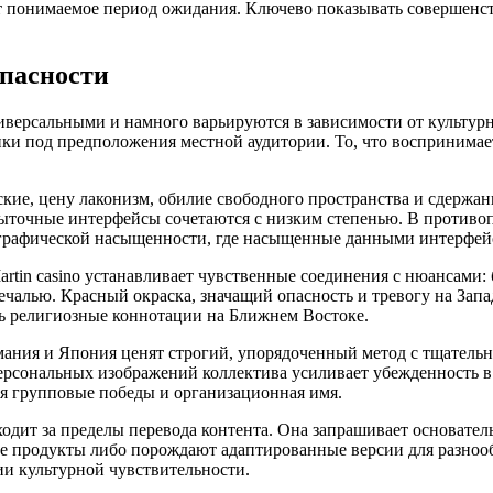
т понимаемое период ожидания. Ключево показывать совершенств
опасности
версальными и намного варьируются в зависимости от культурн
ки под предположения местной аудитории. То, что воспринимает
кие, цену лаконизм, обилие свободного пространства и сдержан
збыточные интерфейсы сочетаются с низким степенью. В противо
 графической насыщенности, где насыщенные данными интерфей
rtin casino устанавливает чувственные соединения с нюансами: 
ечалью. Красный окраска, значащий опасность и тревогу на Запад
ть религиозные коннотации на Ближнем Востоке.
ания и Япония ценят строгий, упорядоченный метод с тщательн
ерсональных изображений коллектива усиливает убежденность в
ся групповые победы и организационная имя.
одит за пределы перевода контента. Она запрашивает основате
е продукты либо порождают адаптированные версии для разноо
и культурной чувствительности.