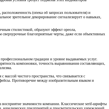
 расположенность (опека об запросах пользователя) и
альное зрительное декорирование сигнализирует о навыках,
чным стилистикой, образуют эффект ореола,
м сверхурочные благоприятные черты, даже если объективных
 профессиональном градации и уровне выдаваемых услуг.
прятность компоновки, точность выравнивания составляющих,
ализма.
 массой чистого пространства, что связывается с
фейсы. Противоречие между изобразительным языком и
 восприятие значимости компании. Классические serif-шрифты
ов, юридических предприятий и просветительских учреждений.