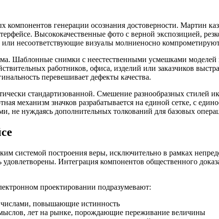
х компонентов генерации осознания достоверности. Мартин каз
терфейсе. Высококачественные фото с верной экспозицией, рез
ые или несоответствующие визуалы молниеносно компрометируют
чима. Шаблонные снимки с неестественными усмешками моделей
вительных работников, офиса, изделий или заказчиков выстра
гинальность перевешивает дефекты качества.
тически стандартизованной. Смешение разнообразных стилей ик
ная механизм значков разрабатывается на единой сетке, с един
и, не нуждаясь дополнительных толкований для базовых опера
се
им системой построения веры, исключительно в рамках непред
ь удовлетворены. Интеграция компонентов общественного доказа
электронном проектировании подразумевают:
и числами, повышающие истинность
амыслов, лет на рынке, порождающие переживание величины