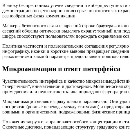
В эпоху беспрестанных утечек сведений и киберпреступности 
демонстрации того, что корпорация серьезно относится к охра
разнообразных фазах коммуникации.
Маркеры безопасного связи в адресной строке браузера – ико
сведений обязаны оптически выделять охрану: темный или под
шифра способствуют пользователям порождать охраняемые со
Политика частности и пользовательские соглашения регулярно
инфографику, иконки и короткие выводы превращает сведения
разъяснениями каждой параметра предоставляют пользователю
Микроанимации и ответ интерфейса
Чувствительность интерфейса и качество микровзаимодействий 
“энергичной”, внимательной и достоверной. Молниеносная обра
промедления или недостаток отклика порождают фрустрацию и
Микроанимации являются ряду планам параллельно. Они удосто
восприятие (ровные переходы между статусами) и предотвращ
ровными и органическими, подражающими физические принци
Положения загрузки запрашивают особого концентрации в сти
Скелетные дисплеи, показывающие структуру грядущего конте