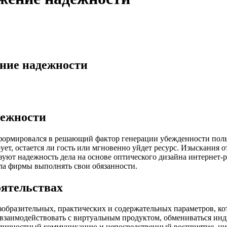
ние надежности
дежности
ормировался в решающий фактор генерации убежденности польз
рует, остается ли гость или мгновенно уйдет ресурс. Изыскания
зуют надежность дела на основе оптического дизайна интернет
ла фирмы выполнять свои обязанности.
оятельствах
зобразительных, практических и содержательных параметров, кот
а взаимодействовать с виртуальным продуктом, обмениваться и
ез личностный коммуникацию и непосредственный восприятие, ц