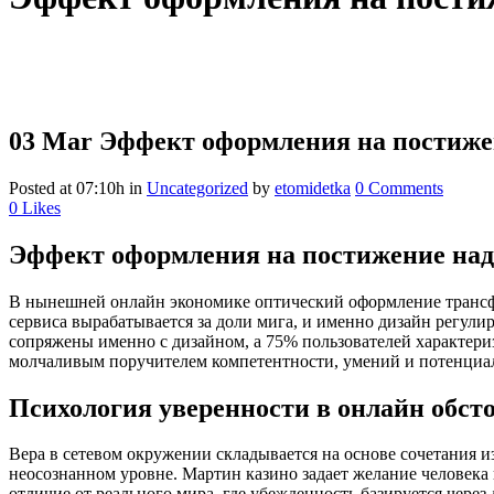
03 Mar
Эффект оформления на постиже
Posted at 07:10h
in
Uncategorized
by
etomidetka
0 Comments
0
Likes
Эффект оформления на постижение на
В нынешней онлайн экономике оптический оформление трансф
сервиса вырабатывается за доли мига, и именно дизайн регули
сопряжены именно с дизайном, а 75% пользователей характери
молчаливым поручителем компетентности, умений и потенциа
Психология уверенности в онлайн обст
Вера в сетевом окружении складывается на основе сочетания и
неосознанном уровне. Мартин казино задает желание человек
отличие от реального мира, где убежденность базируется чер