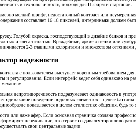
венность и технологичность, подходя для IT-фирм и стартапов.
резмерно мелкий шрифт, недостаточный контраст или неумерен
ержания составляет 16-18 пикселей, интерлиньяж должен быть в
узку. Голубой окраска, господствующий в дизайне банков и пре
овостью и элегантностью. Враждебные, яркие оттенки или сумб
раничивается 2-3 главными колоритами и множеством оттенками 
актор надежности
контакта с пользователем выступает коренным требованием для г
ты и регулирования. Если интерфейс ведет себя одинаково на ра
а механизм.
ельная непротиворечивость подразумевает одинаковость в употр
ет одинаковое поведение подобных элементов – целые баттоны 
единообразие показывается в целом стилистике общения, будь т
ти или даже афер. Если основная страничка создана профессион
формирует переживание, что сервис создавался торопливо разн
осуществлять свои центральные задачи.