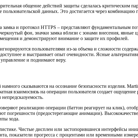
зрительная общение действий защиты сделалась критическим па
не пользовательской данных. Это достигается через комбинацию
нка замка и протокол HTTPS – представляют фундаментальным по
черкнутый фон, значки замка вблизи с зонами внесения, явные 
вмещения и демонстрируют внимание о защите их профилей.
 игнорируются пользователями из-за объема и сложности содерж
 доступнее и выстраивает опыт очевидности. Ясные альтернати
 управление и поднимают веру.
намного сказываются на осознание безопасности изделия. Martin
тная взаимосвязь на операции пользователя создает ощущение р
 непредсказуемость.
веряют реализацию операции (баттон реагирует на клик), отобр
ают погрешности (предостерегающие анимации). Высококачеств
пы хода.
листике. Чистые дисплеи или застопорившиеся интерфейсы иниц
нта, показатели прогресса с процентами или временными измер