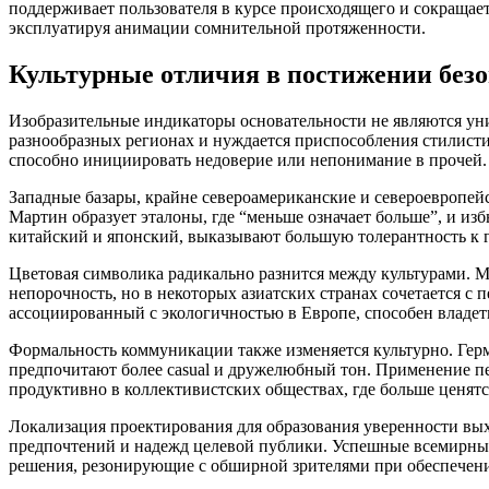
поддерживает пользователя в курсе происходящего и сокращае
эксплуатируя анимации сомнительной протяженности.
Культурные отличия в постижении без
Изобразительные индикаторы основательности не являются уни
разнообразных регионах и нуждается приспособления стилисти
способно инициировать недоверие или непонимание в прочей.
Западные базары, крайне североамериканские и североевропейс
Мартин образует эталоны, где “меньше означает больше”, и и
китайский и японский, выказывают большую толерантность к
Цветовая символика радикально разнится между культурами. Ma
непорочность, но в некоторых азиатских странах сочетается с п
ассоциированный с экологичностью в Европе, способен владе
Формальность коммуникации также изменяется культурно. Герм
предпочитают более casual и дружелюбный тон. Применение п
продуктивно в коллективистских обществах, где больше ценят
Локализация проектирования для образования уверенности вых
предпочтений и надежд целевой публики. Успешные всемирны
решения, резонирующие с обширной зрителями при обеспечени