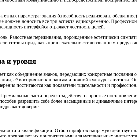
етных параметра: знания (способность реализовать обещанное),
е должен доносить все три аспекта единовременно. Профессион
евидность интерфейса отражает честность целей.
оль. Радостные переживания, порожденные эстетически симпати
ели готовы придавать привлекательно стилизованным продукта
а и уровня
ет как объединение знаков, передающих конкретные послания о
нии, её восприятии к нюансам и полной культуре занятости. О
мерения постигаются как показатели тщательности и профессион
Премиальные части нередко задействуют простые постановления с
пособен разрешить себе более насыщенные и динамичные интер
подрывает доверие.
ёжности и квалификации. Отбор шрифтов напрямую действует на
, что превращает их приоритетными для материальных институт