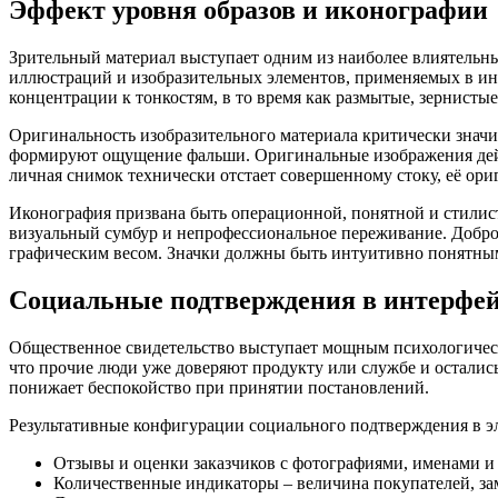
Эффект уровня образов и иконографии
Зрительный материал выступает одним из наиболее влиятельны
иллюстраций и изобразительных элементов, применяемых в ин
концентрации к тонкостям, в то время как размытые, зернист
Оригинальность изобразительного материала критически зна
формируют ощущение фальши. Оригинальные изображения дейст
личная снимок технически отстает совершенному стоку, её ори
Иконография призвана быть операционной, понятной и стилис
визуальный сумбур и непрофессиональное переживание. Доброт
графическим весом. Значки должны быть интуитивно понятным
Социальные подтверждения в интерфей
Общественное свидетельство выступает мощным психологическ
что прочие люди уже доверяют продукту или службе и осталис
понижает беспокойство при принятии постановлений.
Результативные конфигурации социального подтверждения в 
Отзывы и оценки заказчиков с фотографиями, именами 
Количественные индикаторы – величина покупателей, з