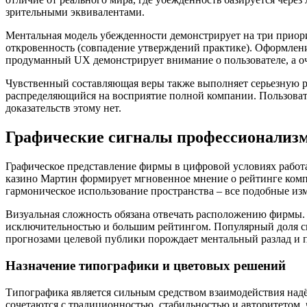
зрительными эквивалентами.
Ментальная модель убежденности демонстрирует на три приорит
откровенность (совпадение утверждений практике). Оформлени
продуманный UX демонстрирует внимание о пользователе, а оч
Чувственный составляющая веры также выполняет серьезную р
распределяющийся на восприятие полной компании. Пользоват
доказательств этому нет.
Графические сигналы профессионализм
Графическое представление фирмы в цифровой условиях работа
казино Мартин формирует мгновенное мнение о рейтинге компа
гармоническое использование пространства – все подобные из
Визуальная сложность обязана отвечать расположению фирмы. 
исключительностью и большим рейтингом. Популярный доля с
прогнозами целевой публики порождает ментальный разлад и 
Назначение типографики и цветовых решений
Типографика является сильным средством взаимодействия над
сочетаются с традиционностью, стабильностью и авторитетом