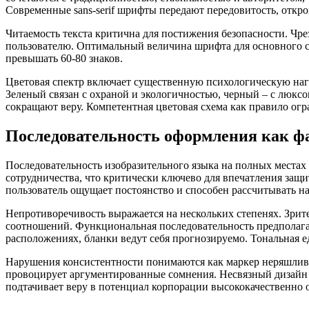
Современные sans-serif шрифты передают передовитость, откро
Читаемость текста критична для постижения безопасности. Ч
пользователю. Оптимальный величина шрифта для основного сод
превышать 60-80 знаков.
Цветовая спектр включает существенную психологическую нагр
Зеленый связан с охраной и экологичностью, черный – с люкс
сокращают веру. Компетентная цветовая схема как правило ог
Последовательность оформления как ф
Последовательность изобразительного языка на полных местах 
сотрудничества, что критически ключево для впечатления защи
пользователь ощущает постоянство и способен рассчитывать н
Непротиворечивость выражается на нескольких степенях. Зрит
соотношений. Функциональная последовательность предполага
расположениях, бланки ведут себя прогнозируемо. Тональная 
Нарушения консистентности понимаются как маркер неряшливос
провоцирует аргументированные сомнения. Несвязный дизайн 
подтачивает веру в потенциал корпорации высококачественно 