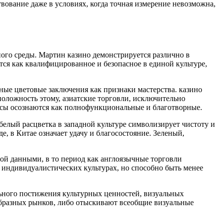
ование даже в условиях, когда точная измерение невозможна,
ого среды. Мартин казино демонстрируется различно в
ся как квалифицированное и безопасное в единой культуре,
ные цветовые заключения как признаки мастерства. казино
положность этому, азиатские торговли, исключительно
сы осознаются как полнофункциональные и благотворные.
белый расцветка в западной культуре символизирует чистоту и
е, в Китае означает удачу и благосостояние. Зеленый,
ой данными, в то период как англоязычные торговли
 индивидуалистических культурах, но способно быть менее
льного постижения культурных ценностей, визуальных
бразных рынков, либо отыскивают всеобщие визуальные