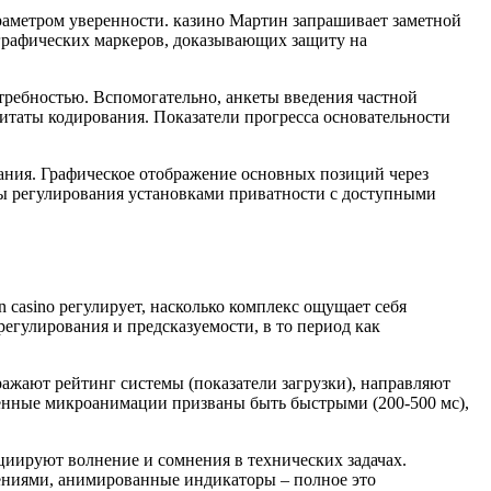
раметром уверенности. казино Мартин запрашивает заметной
 графических маркеров, доказывающих защиту на
требностью. Вспомогательно, анкеты введения частной
цитаты кодирования. Показатели прогресса основательности
ания. Графическое отображение основных позиций через
вы регулирования установками приватности с доступными
 casino регулирует, насколько комплекс ощущает себя
егулирования и предсказуемости, в то период как
ажают рейтинг системы (показатели загрузки), направляют
енные микроанимации призваны быть быстрыми (200-500 мс),
иируют волнение и сомнения в технических задачах.
ениями, анимированные индикаторы – полное это