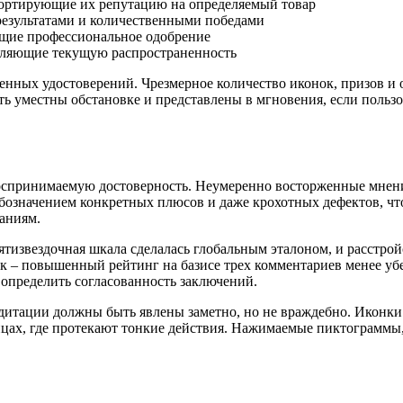
портирующие их репутацию на определяемый товар
результатами и количественными победами
ющие профессиональное одобрение
вляющие текущую распространенность
нных удостоверений. Чрезмерное количество иконок, призов и о
 уместны обстановке и представлены в мгновения, если пользо
воспринимаемую достоверность. Неумеренно восторженные мнен
бозначением конкретных плюсов и даже крохотных дефектов, чт
аниям.
извездочная шкала сделалась глобальным эталоном, и расстрой
ок – повышенный рейтинг на базисе трех комментариев менее уб
 определить согласованность заключений.
дитации должны быть явлены заметно, но не враждебно. Иконки
ицах, где протекают тонкие действия. Нажимаемые пиктограмм