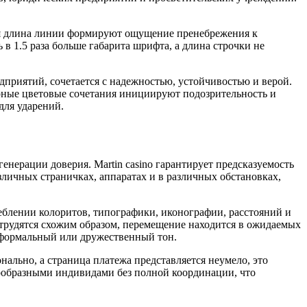
ная длина линии формируют ощущение пренебрежения к
 1.5 раза больше габарита шрифта, а длина строчки не
дприятий, сочетается с надежностью, устойчивостью и верой.
урные цветовые сочетания инициируют подозрительность и
для ударений.
енерации доверия. Martin casino гарантирует предсказуемость
зличных страничках, аппаратах и в различных обстановках,
еблении колоритов, типографики, иконографии, расстояний и
трудятся схожим образом, перемещение находится в ожидаемых
о формальный или дружественный тон.
ально, а страница платежа представляется неумело, это
ообразными индивидами без полной координации, что