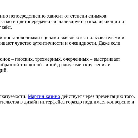
ино непосредственно зависит от степени снимков,
костью и цветопередачей сигнализируют о квалификации и
 сайт.
 и постановочными сценами выявляются пользователями и
ивают чувство аутентичности и очевидности. Даже если
онок – плоских, трехмерных, очерченных – выстраивает
ообразной толщиной линий, радиусами скругления и
ций.
сказуемости.
Мартин казино
действует через презентацию того,
тельства в дизайн интерфейса гораздо поднимает конверсию и