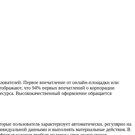
ователей. Первое впечатление от онлайн-площадки или
 отображают, что 94% первых впечатлений о корпорации
-ресурса. Высококачественный оформление обращается
орые пользователь характеризует автоматически, регулярно на
ндивидуальной данными и выполнять материальные действия. В
ифровая условия требует подмены этих индикаторов