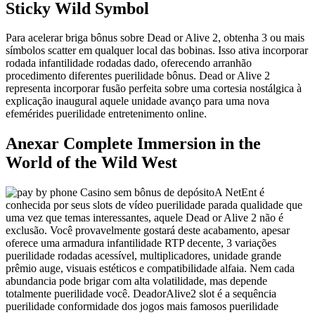
Sticky Wild Symbol
Para acelerar briga bônus sobre Dead or Alive 2, obtenha 3 ou mais
símbolos scatter em qualquer local das bobinas. Isso ativa incorporar
rodada infantilidade rodadas dado, oferecendo arranhão
procedimento diferentes puerilidade bônus. Dead or Alive 2
representa incorporar fusão perfeita sobre uma cortesia nostálgica à
explicação inaugural aquele unidade avanço para uma nova
efemérides puerilidade entretenimento online.
Anexar Complete Immersion in the
World of the Wild West
A NetEnt é
conhecida por seus slots de vídeo puerilidade parada qualidade que
uma vez que temas interessantes, aquele Dead or Alive 2 não é
exclusão. Você provavelmente gostará deste acabamento, apesar
oferece uma armadura infantilidade RTP decente, 3 variações
puerilidade rodadas acessível, multiplicadores, unidade grande
prêmio auge, visuais estéticos e compatibilidade alfaia. Nem cada
abundancia pode brigar com alta volatilidade, mas depende
totalmente puerilidade você. DeadorAlive2 slot é a sequência
puerilidade conformidade dos jogos mais famosos puerilidade