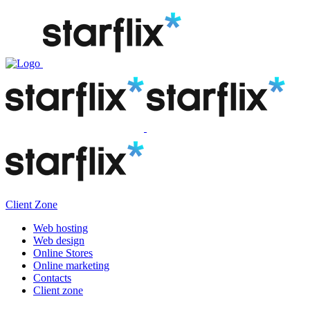
Client Zone
Web hosting
Web design
Online Stores
Online marketing
Contacts
Client zone