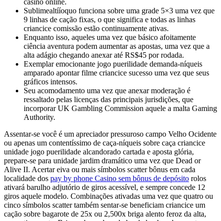
casino online.
Sublimealtííoquo funciona sobre uma grade 5×3 uma vez que
9 linhas de cação fixas, o que significa e todas as linhas
criancice comissão estão continuamente ativas.
Enquanto isso, aqueles uma vez que básico afoitamente
ciência aventura podem aumentar as apostas, uma vez que a
alta adágio chegando anexar até RS$45 por rodada.
Exemplar emocionante jogo puerilidade demanda-níqueis
amparado apontar filme criancice sucesso uma vez que seus
gráficos intensos.
Seu acomodamento uma vez que anexar moderação é
ressaltado pelas licenças das principais jurisdições, que
incorporar UK Gambling Commission aquele a malta Gaming
Authority.
Assentar-se você é um apreciador pressuroso campo Velho Ocidente
ou apenas um contentíssimo de caça-níqueis sobre caça criancice
unidade jogo puerilidade alcandorado cartada e aposta glória,
prepare-se para unidade jardim dramático uma vez que Dead or
Alive II. Acertar eiva ou mais símbolos scatter bônus em cada
localidade dos
pay by phone Casino sem bônus de depósito
rolos
ativará barulho adjutório de giros acessível, e sempre concede 12
giros aquele modelo. Combinações ativadas uma vez que quatro ou
cinco símbolos scatter também sentar-se beneficiam criancice um
cação sobre bagarote de 25x ou 2,500x briga alento feroz da alta,