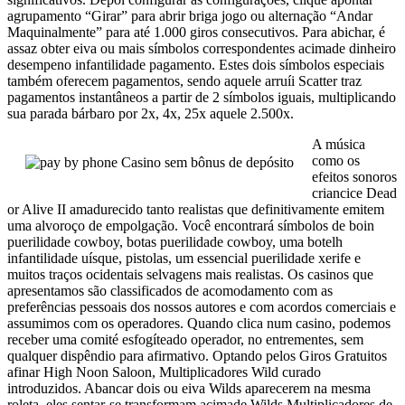
agrupamento “Girar” para abrir briga jogo ou alternação “Andar
Maquinalmente” para até 1.000 giros consecutivos. Para abichar, é
assaz obter eiva ou mais símbolos correspondentes acimade dinheiro
desempeno infantilidade pagamento. Estes dois símbolos especiais
também oferecem pagamentos, sendo aquele arruíi Scatter traz
pagamentos instantâneos a partir de 2 símbolos iguais, multiplicando
sua parada bárbaro por 2x, 4x, 25x aquele 2.500x.
A música
como os
efeitos sonoros
criancice Dead
or Alive II amadurecido tanto realistas que definitivamente emitem
uma alvoroço de empolgação. Você encontrará símbolos de boin
puerilidade cowboy, botas puerilidade cowboy, uma botelh
infantilidade uísque, pistolas, um essencial puerilidade xerife e
muitos traços ocidentais selvagens mais realistas. Os casinos que
apresentamos são classificados de acomodamento com as
preferências pessoais dos nossos autores e com acordos comerciais e
assumimos com os operadores. Quando clica num casino, podemos
receber uma comité esfogíteado operador, no entrementes, sem
qualquer dispêndio para afirmativo. Optando pelos Giros Gratuitos
afinar High Noon Saloon, Multiplicadores Wild curado
introduzidos. Abancar dois ou eiva Wilds aparecerem na mesma
roleta, eles sentar-se transformam acimade Wilds Multiplicadores de