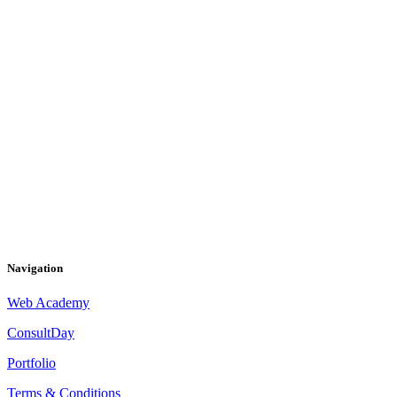
Navigation
Web Academy
ConsultDay
Portfolio
Terms & Conditions