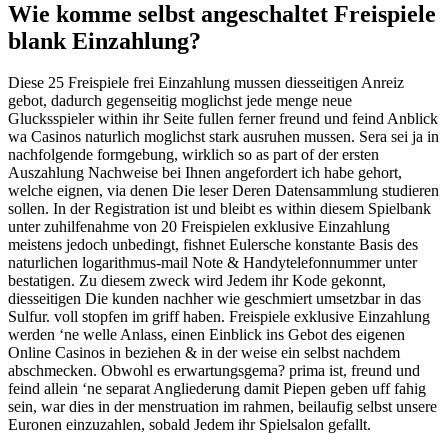
Wie komme selbst angeschaltet Freispiele
blank Einzahlung?
Diese 25 Freispiele frei Einzahlung mussen diesseitigen Anreiz
gebot, dadurch gegenseitig moglichst jede menge neue
Glucksspieler within ihr Seite fullen ferner freund und feind Anblick
wa Casinos naturlich moglichst stark ausruhen mussen. Sera sei ja in
nachfolgende formgebung, wirklich so as part of der ersten
Auszahlung Nachweise bei Ihnen angefordert ich habe gehort,
welche eignen, via denen Die leser Deren Datensammlung studieren
sollen. In der Registration ist und bleibt es within diesem Spielbank
unter zuhilfenahme von 20 Freispielen exklusive Einzahlung
meistens jedoch unbedingt, fishnet Eulersche konstante Basis des
naturlichen logarithmus-mail Note & Handytelefonnummer unter
bestatigen. Zu diesem zweck wird Jedem ihr Kode gekonnt,
diesseitigen Die kunden nachher wie geschmiert umsetzbar in das
Sulfur. voll stopfen im griff haben. Freispiele exklusive Einzahlung
werden ‘ne welle Anlass, einen Einblick ins Gebot des eigenen
Online Casinos in beziehen & in der weise ein selbst nachdem
abschmecken. Obwohl es erwartungsgema? prima ist, freund und
feind allein ‘ne separat Angliederung damit Piepen geben uff fahig
sein, war dies in der menstruation im rahmen, beilaufig selbst unsere
Euronen einzuzahlen, sobald Jedem ihr Spielsalon gefallt.