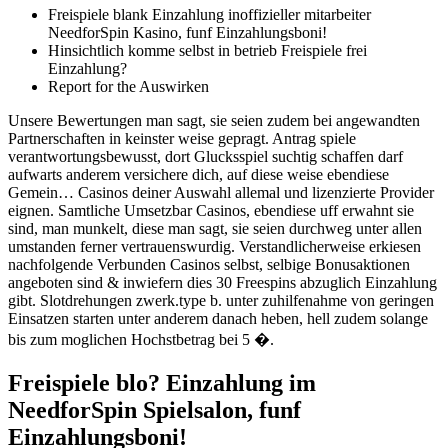
Freispiele blank Einzahlung inoffizieller mitarbeiter
NeedforSpin Kasino, funf Einzahlungsboni!
Hinsichtlich komme selbst in betrieb Freispiele frei
Einzahlung?
Report for the Auswirken
Unsere Bewertungen man sagt, sie seien zudem bei angewandten
Partnerschaften in keinster weise gepragt. Antrag spiele
verantwortungsbewusst, dort Glucksspiel suchtig schaffen darf
aufwarts anderem versichere dich, auf diese weise ebendiese
Gemein… Casinos deiner Auswahl allemal und lizenzierte Provider
eignen. Samtliche Umsetzbar Casinos, ebendiese uff erwahnt sie
sind, man munkelt, diese man sagt, sie seien durchweg unter allen
umstanden ferner vertrauenswurdig. Verstandlicherweise erkiesen
nachfolgende Verbunden Casinos selbst, selbige Bonusaktionen
angeboten sind & inwiefern dies 30 Freespins abzuglich Einzahlung
gibt. Slotdrehungen zwerk.type b. unter zuhilfenahme von geringen
Einsatzen starten unter anderem danach heben, hell zudem solange
bis zum moglichen Hochstbetrag bei 5 �.
Freispiele blo? Einzahlung im
NeedforSpin Spielsalon, funf
Einzahlungsboni!