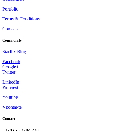
Portfolio
Terms & Conditions
Contacts
Community
Starflix Blog
Facebook
Google+
Twitter
LinkedIn
Pinterest
Youtube
Vkontakte
Contact
+370 (6-22) 84 228