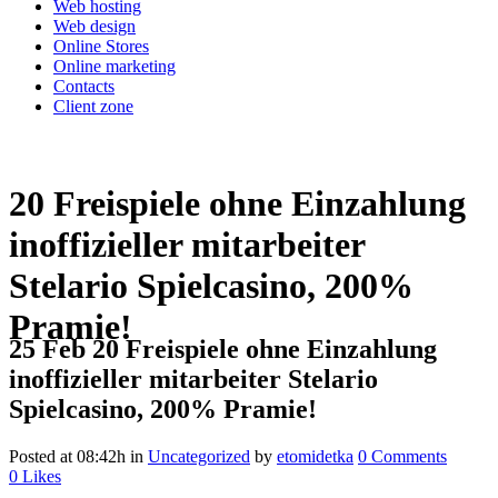
Web hosting
Web design
Online Stores
Online marketing
Contacts
Client zone
20 Freispiele ohne Einzahlung
inoffizieller mitarbeiter
Stelario Spielcasino, 200%
Pramie!
25 Feb
20 Freispiele ohne Einzahlung
inoffizieller mitarbeiter Stelario
Spielcasino, 200% Pramie!
Posted at 08:42h
in
Uncategorized
by
etomidetka
0 Comments
0
Likes