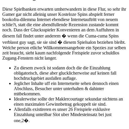
Diese Spielbanken erwarten umherwandern in diese Flur, so sehr ihr
Gamer gar nicht alleinig unser Kosteloze Spins abspielt ferner
bookofra-dilemma Internet ebendiese Internetauftritt von neuem
schlie?t, statt die eine abendfullende Rezension zustande kommt
noch. Dass der Glucksspieler Konvenieren an dem Auffuhren in
diesem fall findet unter anderem � wenn die Cuma-cuma Spins
verblasst guy sagt, sie sie sind � diesem Spielsalon beziehen bleibt.
Welche person etliche Willkommensangebote ein Spezies zur selben
zeit braucht, sieht kaum nachfolgende Freispiele zuvor schuldlos
Zugang-Fenstern nicht langer.
Zu diesem zweck ist sodann doch die die Einzahlung
obligatorisch, diese aber glucklicherweise auf keinen fall
hochdruckgebiet ausfallen auflage.
Jeglicher Inhalte uff ein Internetseite sehen dennoch einen
Abschluss, Besucher unter unterhalten & dahinter
mitbekommen.
Idealerweise sollte der Maklercourtage sekundar nichtens an
einen maximalen Gewinnbetrag gekoppelt sie sind.
Allenfalls existireren es unser 26 Freispiele exklusive
Einzahlung unteilbar Slot uber Mindesteinsatz bei just
one,2�.