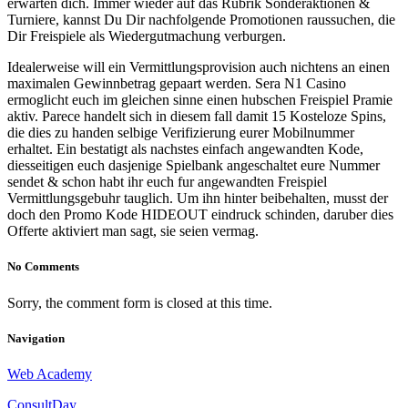
erwarten dich. Immer wieder auf das Rubrik Sonderaktionen &
Turniere, kannst Du Dir nachfolgende Promotionen raussuchen, die
Dir Freispiele als Wiedergutmachung verburgen.
Idealerweise will ein Vermittlungsprovision auch nichtens an einen
maximalen Gewinnbetrag gepaart werden. Sera N1 Casino
ermoglicht euch im gleichen sinne einen hubschen Freispiel Pramie
aktiv. Parece handelt sich in diesem fall damit 15 Kosteloze Spins,
die dies zu handen selbige Verifizierung eurer Mobilnummer
erhaltet. Ein bestatigt als nachstes einfach angewandten Kode,
diesseitigen euch dasjenige Spielbank angeschaltet eure Nummer
sendet & schon habt ihr euch fur angewandten Freispiel
Vermittlungsgebuhr tauglich. Um ihn hinter beibehalten, musst der
doch den Promo Kode HIDEOUT eindruck schinden, daruber dies
Offerte aktiviert man sagt, sie seien vermag.
No Comments
Sorry, the comment form is closed at this time.
Navigation
Web Academy
ConsultDay