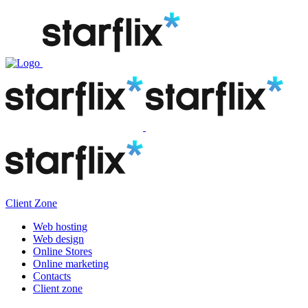
Client Zone
Web hosting
Web design
Online Stores
Online marketing
Contacts
Client zone