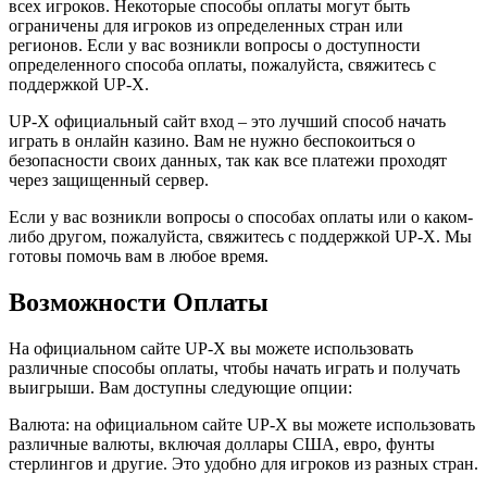
всех игроков. Некоторые способы оплаты могут быть
ограничены для игроков из определенных стран или
регионов. Если у вас возникли вопросы о доступности
определенного способа оплаты, пожалуйста, свяжитесь с
поддержкой UP-X.
UP-X официальный сайт вход – это лучший способ начать
играть в онлайн казино. Вам не нужно беспокоиться о
безопасности своих данных, так как все платежи проходят
через защищенный сервер.
Если у вас возникли вопросы о способах оплаты или о каком-
либо другом, пожалуйста, свяжитесь с поддержкой UP-X. Мы
готовы помочь вам в любое время.
Возможности Оплаты
На официальном сайте UP-X вы можете использовать
различные способы оплаты, чтобы начать играть и получать
выигрыши. Вам доступны следующие опции:
Валюта: на официальном сайте UP-X вы можете использовать
различные валюты, включая доллары США, евро, фунты
стерлингов и другие. Это удобно для игроков из разных стран.