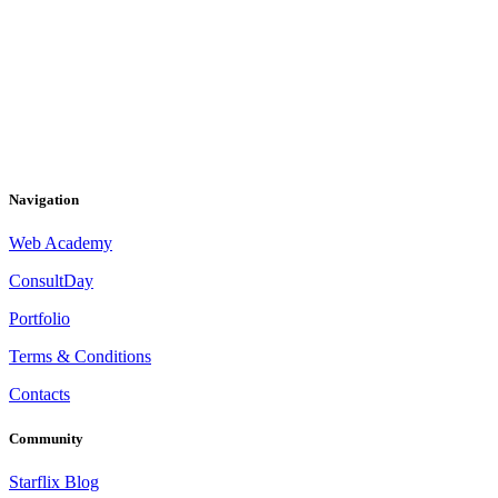
Navigation
Web Academy
ConsultDay
Portfolio
Terms & Conditions
Contacts
Community
Starflix Blog