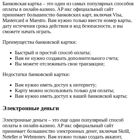
Банковская картка – это один из самых популярных способов
оплаты в онлайн-казино. AP икс официальный сайт
принимает большинство банковских карт, включая Visa,
Mastercard и Maestro. Вам нужно только ввести номер карты,
дату истечения срока действия и код безопасности, и вы
сможете начать играть.
Преимущества банковской картки:
Быстрый и простой способ оплаты;
Вам не нужно создавать дополнительного счета;
Вы можете отслеживать свои транзакции;
Недостатки банковской картки:
Вам нужно иметь доступ к интернету;
Карту можно использовать только для оплаты;
Вам нужно иметь доступ к вашей банковской карты;
Электронные деньги
Электронные деньги – это еще один популярный способ
оплаты в онлайн-казино. AP икс официальный сайт
принимает большинство электронных денег, включая Skrill,
Neteller и Webmoney. Вам нужно только создать аккаунт,