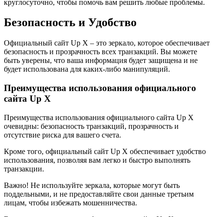
круглосуточно, чтобы помочь вам решить любые проблемы.
Безопасность и Удобство
Официальный сайт Up X – это зеркало, которое обеспечивает
безопасность и прозрачность всех транзакций. Вы можете
быть уверены, что ваша информация будет защищена и не
будет использована для каких-либо манипуляций.
Преимущества использования официального
сайта Up X
Преимущества использования официального сайта Up X
очевидны: безопасность транзакций, прозрачность и
отсутствие риска для вашего счета.
Кроме того, официальный сайт Up X обеспечивает удобство
использования, позволяя вам легко и быстро выполнять
транзакции.
Важно! Не используйте зеркала, которые могут быть
поддельными, и не предоставляйте свои данные третьим
лицам, чтобы избежать мошенничества.