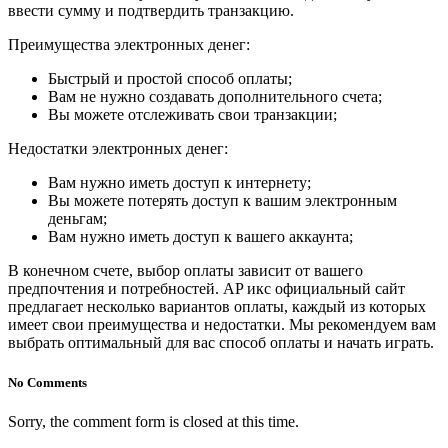
ввести сумму и подтвердить транзакцию.
Преимущества электронных денег:
Быстрый и простой способ оплаты;
Вам не нужно создавать дополнительного счета;
Вы можете отслеживать свои транзакции;
Недостатки электронных денег:
Вам нужно иметь доступ к интернету;
Вы можете потерять доступ к вашим электронным
деньгам;
Вам нужно иметь доступ к вашего аккаунта;
В конечном счете, выбор оплаты зависит от вашего
предпочтения и потребностей. AP икс официальный сайт
предлагает несколько вариантов оплаты, каждый из которых
имеет свои преимущества и недостатки. Мы рекомендуем вам
выбрать оптимальный для вас способ оплаты и начать играть.
No Comments
Sorry, the comment form is closed at this time.