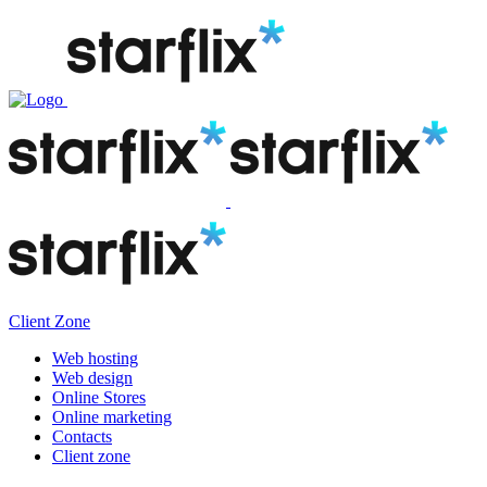
Client Zone
Web hosting
Web design
Online Stores
Online marketing
Contacts
Client zone