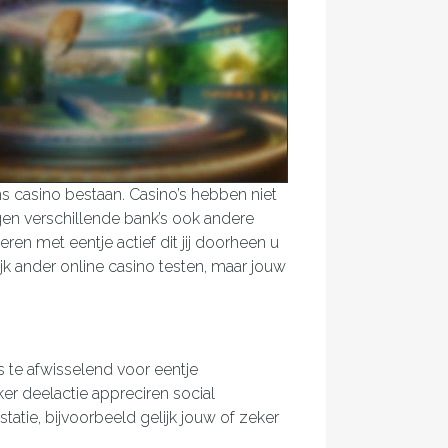
ns casino bestaan. Casino’s hebben niet
gen verschillende bank’s ook andere
en met eentje actief dit jij doorheen u
jk ander online casino testen, maar jouw
 te afwisselend voor eentje
er deelactie appreciren social
atie, bijvoorbeeld gelijk jouw of zeker