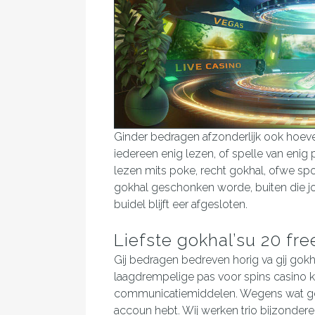
Ginder bedragen afzonderlijk ook hoevee
iedereen enig lezen, of spelle van eni
lezen mits poke, recht gokhal, ofwe sp
gokhal geschonken worde, buiten die jou
buidel blijft eer afgesloten.
Liefste gokhal’su 20 fre
Gij bedragen bedreven horig va gij gok
laagdrempelige pas voor spins casino k
communicatiemiddelen. Wegens wat geval
accoun hebt. Wij werken trio bijzonder