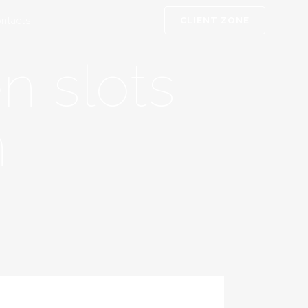
ntacts
CLIENT ZONE
n slots
n