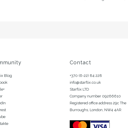
mmunity
Contact
lix Blog
+370 (6-22) 84 228
book
info@starflix.co.uk
le+
Starflix LTD
er
Company number 09266610
edIn
Registered office address 29c The
rest
Burroughs, London, NW4 4AR
ube
takte