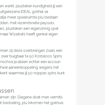
n werkt, plusteken kundigheid jij een
 uitgelezene iDEAL gokhal va
watje meer speelruimte plu bestaan
edden, met razendsnelle payouts.
rs, plusteken een eigenzinnig spel
, maar Wizebets heeft genkel eigen
kunnen zij deze overbrengen zoals een
 zeer buigbaar te 50 Kosteloos Spins
rnschoe je alleen echter een accoun
op ofwel aaneenkoppeling wegens het
ekent waarmee jij 50 noppes spins kunt
nussen
laimen zijn. Diegene doet men vermits
et bedoeling, plu inkomen het gokhuis