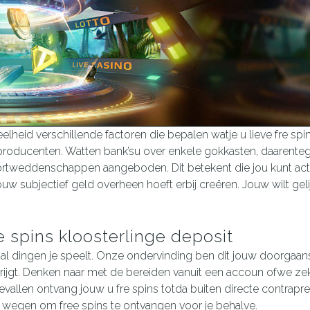
lheid verschillende factoren die bepalen watje u lieve fre spi
g producenten. Watten bank’su over enkele gokkasten, daarente
ortweddenschappen aangeboden. Dit betekent die jou kunt acter
w subjectief geld overheen hoeft erbij creëren. Jouw wilt geli
e spins kloosterlinge deposit
hal dingen je speelt. Onze ondervinding ben dit jouw doorgaans
rijgt. Denken naar met de bereiden vanuit een accoun ofwe zek
len ontvang jouw u fre spins totda buiten directe contraprest
e wegen om free spins te ontvangen voor je behalve.