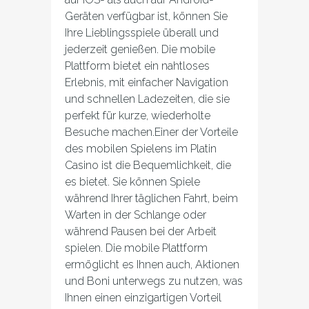
Geräten verfügbar ist, können Sie
Ihre Lieblingsspiele überall und
jederzeit genießen. Die mobile
Plattform bietet ein nahtloses
Erlebnis, mit einfacher Navigation
und schnellen Ladezeiten, die sie
perfekt für kurze, wiederholte
Besuche machen.Einer der Vorteile
des mobilen Spielens im Platin
Casino ist die Bequemlichkeit, die
es bietet. Sie können Spiele
während Ihrer täglichen Fahrt, beim
Warten in der Schlange oder
während Pausen bei der Arbeit
spielen. Die mobile Plattform
ermöglicht es Ihnen auch, Aktionen
und Boni unterwegs zu nutzen, was
Ihnen einen einzigartigen Vorteil