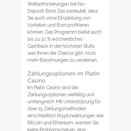
Wettanforderungen bei No-
Deposit-Boni. Das bedeutet, dass
Sie auch ohne Einzahlung von
Vorteilen und Boni profitieren
können. Das Programm bietet auch
bis zu 10 % wöchentliches
Cashback in der höchsten Stufe,
was Ihnen die Chance gibt, noch
mehr Belohnungen zu verdienen.
Zahlungsoptionen im Platin
Casino
Im Platin Casino sind die
Zahlungsoptionen vielfältig und
umfangreich. Mit Unterstützung für
über 15 Zahlungsmethoden,
einschließlich Kryptowährungen wie
Bitcoin und Ethereum, werden Sie
keine Probleme haben, eine