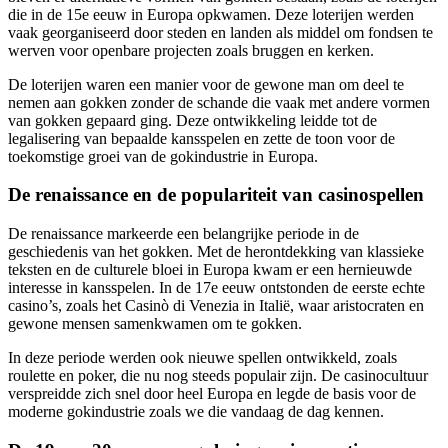
die in de 15e eeuw in Europa opkwamen. Deze loterijen werden
vaak georganiseerd door steden en landen als middel om fondsen te
werven voor openbare projecten zoals bruggen en kerken.
De loterijen waren een manier voor de gewone man om deel te
nemen aan gokken zonder de schande die vaak met andere vormen
van gokken gepaard ging. Deze ontwikkeling leidde tot de
legalisering van bepaalde kansspelen en zette de toon voor de
toekomstige groei van de gokindustrie in Europa.
De renaissance en de populariteit van casinospellen
De renaissance markeerde een belangrijke periode in de
geschiedenis van het gokken. Met de herontdekking van klassieke
teksten en de culturele bloei in Europa kwam er een hernieuwde
interesse in kansspelen. In de 17e eeuw ontstonden de eerste echte
casino’s, zoals het Casinò di Venezia in Italië, waar aristocraten en
gewone mensen samenkwamen om te gokken.
In deze periode werden ook nieuwe spellen ontwikkeld, zoals
roulette en poker, die nu nog steeds populair zijn. De casinocultuur
verspreidde zich snel door heel Europa en legde de basis voor de
moderne gokindustrie zoals we die vandaag de dag kennen.