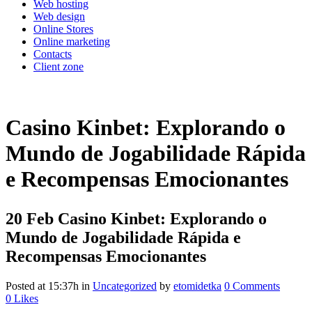
Web hosting
Web design
Online Stores
Online marketing
Contacts
Client zone
Casino Kinbet: Explorando o
Mundo de Jogabilidade Rápida
e Recompensas Emocionantes
20 Feb
Casino Kinbet: Explorando o
Mundo de Jogabilidade Rápida e
Recompensas Emocionantes
Posted at 15:37h
in
Uncategorized
by
etomidetka
0 Comments
0
Likes