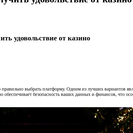
ть удовольствие от казино
но правильно выбрать платформу. Одним из лучших вариантов яв
о обеспечивает безопасность ваших данных и финансов, что осо