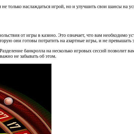
 не только наслаждаться игрой, но и улучшить свои шансы на у
ьствия от игры в казино. Это означает, что вам необходимо ус
рую они готовы потратить на азартные игры, и не превышать э
. Разделение банкролла на несколько игровых сессий позволит ва
 важно не забывать об этом.