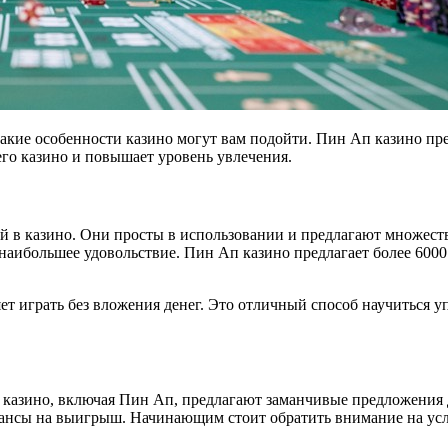
акие особенности казино могут вам подойти. Пин Ап казино предл
го казино и повышает уровень увлечения.
ий в казино. Они просты в использовании и предлагают множес
наибольшее удовольствие. Пин Ап казино предлагает более 6000
т играть без вложения денег. Это отличный способ научиться уп
 казино, включая Пин Ап, предлагают заманчивые предложения 
шансы на выигрыш. Начинающим стоит обратить внимание на усл