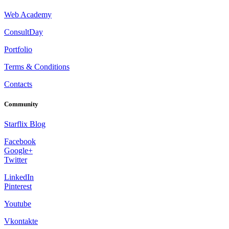
Web Academy
ConsultDay
Portfolio
Terms & Conditions
Contacts
Community
Starflix Blog
Facebook
Google+
Twitter
LinkedIn
Pinterest
Youtube
Vkontakte