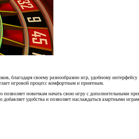
ков, благодаря своему разнообразию игр, удобному интерфейсу
делает игровой процесс комфортным и приятным.
что позволяет новичкам начать свою игру с дополнительными п
 добавляет удобства и позволяет наслаждаться азартными играм