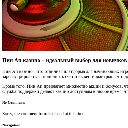
Пин Ап казино – идеальный выбор для новичков
Пин Ап казино – это отличная платформа для начинающих игро
зарегистрироваться, пополнить счет и вывести выигрыш, что 
Кроме того, Пин Ап предлагает множество акций и бонусов, 
служба поддержки делают казино доступным в любое время, что
No Comments
Sorry, the comment form is closed at this time.
Navigation