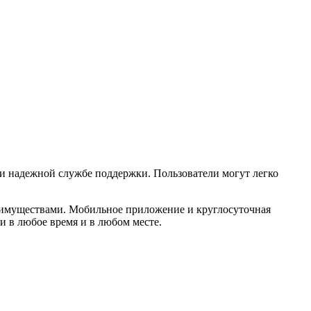
 и надежной службе поддержки. Пользователи могут легко
реимуществами. Мобильное приложение и круглосуточная
и в любое время и в любом месте.