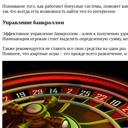
Понимание того, как работают бонусные системы, поможет вам
так что всегда есть возможность найти что-то интересное.
Управление банкроллом
Эффективное управление банкроллом – ключ к получению удовол
Начинающим игрокам стоит выделить определенную сумму, кото
Также рекомендуется не ставить все свои средства на один раз
Помните, что азартные игры – это прежде всего развлечение, и