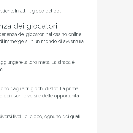
tiche. Infatti, il gioco del pol
nza dei giocatori
erienza dei giocatori nei casino online.
o di immergersi in un mondo di avventura
aggiungere la loro meta. La strada è
mi.
o dagli altri giochi di slot. La prima
a dei rischi diversi e delle opportunità
versi livelli di gioco, ognuno dei quali