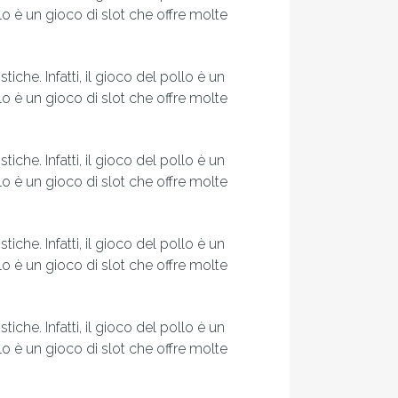
ollo è un gioco di slot che offre molte
tiche. Infatti, il gioco del pollo è un
ollo è un gioco di slot che offre molte
tiche. Infatti, il gioco del pollo è un
ollo è un gioco di slot che offre molte
tiche. Infatti, il gioco del pollo è un
ollo è un gioco di slot che offre molte
tiche. Infatti, il gioco del pollo è un
ollo è un gioco di slot che offre molte