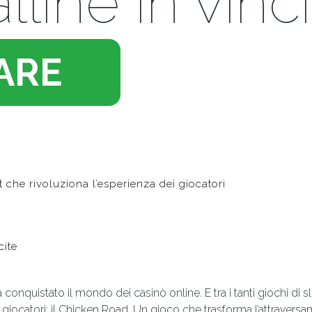
lline in vinc
CARE
 che rivoluziona l’esperienza dei giocatori
cite
onquistato il mondo dei casinò online. E tra i tanti giochi di s
giocatori: il Chicken Road. Un gioco che trasforma l’attraversame