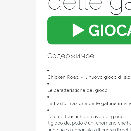
delle ga
▶️ GIO
Содержимое
Chicken Road – Il nuovo gioco di slot
Le caratteristiche del gioco
La trasformazione delle galline in vin
Le caratteristiche chiave del gioco
Il gioco del pollo è un fenomeno che ha c
uno che ha conquistato il cuore di molti 