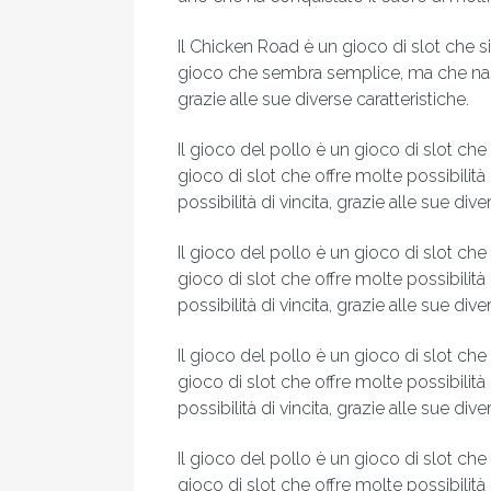
Il Chicken Road è un gioco di slot che si
gioco che sembra semplice, ma che nascon
grazie alle sue diverse caratteristiche.
Il gioco del pollo è un gioco di slot che o
gioco di slot che offre molte possibilità 
possibilità di vincita, grazie alle sue dive
Il gioco del pollo è un gioco di slot che o
gioco di slot che offre molte possibilità 
possibilità di vincita, grazie alle sue dive
Il gioco del pollo è un gioco di slot che o
gioco di slot che offre molte possibilità 
possibilità di vincita, grazie alle sue dive
Il gioco del pollo è un gioco di slot che o
gioco di slot che offre molte possibilità 