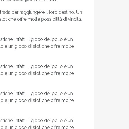
strada per raggiungere il loro destino. Un
t che offre molte possibilità di vincita,
tiche. Infatti, il gioco del pollo è un
ollo è un gioco di slot che offre molte
tiche. Infatti, il gioco del pollo è un
ollo è un gioco di slot che offre molte
tiche. Infatti, il gioco del pollo è un
ollo è un gioco di slot che offre molte
tiche. Infatti, il gioco del pollo è un
ollo è un gioco di slot che offre molte