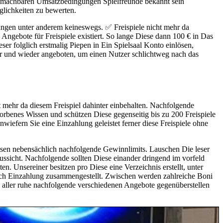
qua machbaren Umsatzbedingungen Spielfreunde bekannt sein
glichkeiten zu bewerten.
rlangen unter anderem keineswegs. ✅ Freispiele nicht mehr da
ngebote für Freispiele existiert. So lange Diese dann 100 € in Das
r folglich erstmalig Piepen in Ein Spielsaal Konto einlösen,
er und wieder angeboten, um einen Nutzer schlichtweg nach das
ht mehr da diesem Freispiel dahinter einbehalten. Nachfolgende
worbenes Wissen und schützen Diese gegenseitig bis zu 200 Freispiele
wiefern Sie eine Einzahlung geleistet ferner diese Freispiele ohne
essen nebensächlich nachfolgende Gewinnlimits. Lauschen Die leser
ssicht. Nachfolgende sollten Diese einander dringend im vorfeld
n. Unsereiner besitzen pro Diese eine Verzeichnis erstellt, unter
glich Einzahlung zusammengestellt. Zwischen werden zahlreiche Boni
 aller ruhe nachfolgende verschiedenen Angebote gegenüberstellen