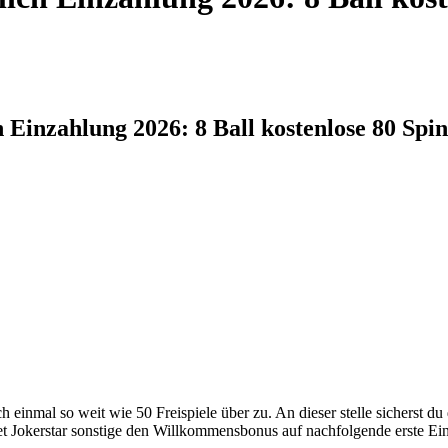
 Einzahlung 2026: 8 Ball kostenlose 80 Sp
ch einmal so weit wie 50 Freispiele über zu. An dieser stelle sicherst 
t Jokerstar sonstige den Willkommensbonus auf nachfolgende erste Ei