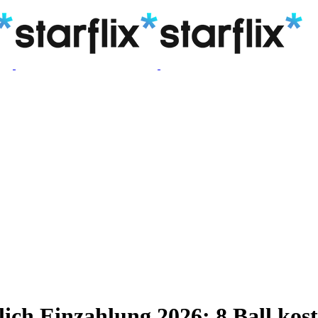
ich Einzahlung 2026: 8 Ball kos