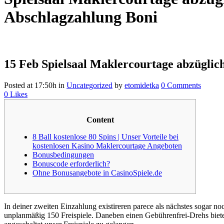
Abschlagzahlung Boni
15 Feb
Spielsaal Maklercourtage abzüglich
Posted at 17:50h
in
Uncategorized
by
etomidetka
0 Comments
0
Likes
Content
8 Ball kostenlose 80 Spins | Unser Vorteile bei
kostenlosen Kasino Maklercourtage Angeboten
Bonusbedingungen
Bonuscode erforderlich?
Ohne Bonusangebote in CasinoSpiele.de
In deiner zweiten Einzahlung existireren parece als nächstes sogar no
unplanmäßig 150 Freispiele. Daneben einen Gebührenfrei-Drehs biete