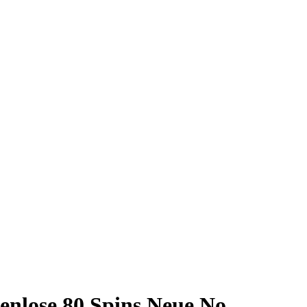
tenlose 80 Spins Neue No