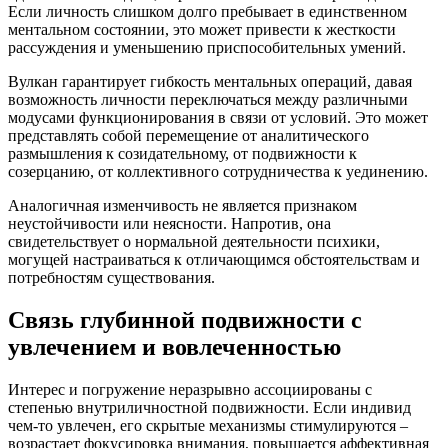
Если личность слишком долго пребывает в единственном
ментальном состоянии, это может привести к жесткости
рассуждения и уменьшению приспособительных умений.
Вулкан гарантирует гибкость ментальных операций, давая
возможность личности переключаться между различными
модусами функционирования в связи от условий. Это может
представлять собой перемещение от аналитического
размышления к созидательному, от подвижности к
созерцанию, от коллективного сотрудничества к уединению.
Аналогичная изменчивость не является признаком
неустойчивости или неясности. Напротив, она
свидетельствует о нормальной деятельности психики,
могущей настраиваться к отличающимся обстоятельствам и
потребностям существования.
Связь глубинной подвижности с
увлечением и вовлеченностью
Интерес и погружение неразрывно ассоциированы с
степенью внутриличностной подвижности. Если индивид
чем-то увлечен, его скрытые механизмы стимулируются –
возрастает фокусировка внимания, повышается аффективная