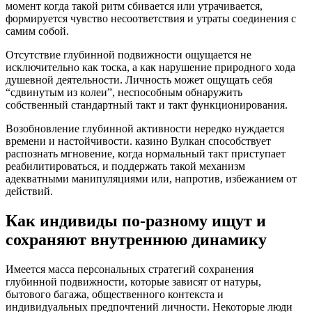
момент когда такой ритм сбивается или утрачивается,
формируется чувство несоответствия и утраты соединения с
самим собой.
Отсутствие глубинной подвижности ощущается не
исключительно как тоска, а как нарушение природного хода
душевной деятельности. Личность может ощущать себя
“сдвинутым из колеи”, неспособным обнаружить
собственный стандартный такт и такт функционирования.
Возобновление глубинной активности нередко нуждается
времени и настойчивости. казино Вулкан способствует
распознать мгновение, когда нормальный такт приступает
реабилитироваться, и поддержать такой механизм
адекватными манипуляциями или, напротив, избежанием от
действий.
Как индивиды по-разному ищут и
сохраняют внутреннюю динамику
Имеется масса персональных стратегий сохранения
глубинной подвижности, которые зависят от натуры,
бытового багажа, общественного контекста и
индивидуальных предпочтений личности. Некоторые люди