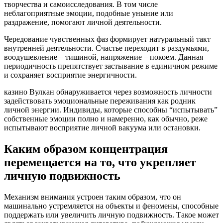
творчества и самоисследования. В том числе
неблагоприятные эмоции, подобные уныние или
раздражение, помогают личной деятельности.
Чередование чувственных фаз формирует натуральный такт
внутренней деятельности. Счастье переходит в раздумьями,
воодушевление – тишиной, напряжение – покоем. Данная
периодичность препятствует застывание в единичном режиме
и сохраняет восприятие энергичности.
казино Вулкан обнаруживается через возможность личности
задействовать эмоциональные переживания как родник
личной энергии. Индивиды, которые способны “испытывать”
собственные эмоции полно и намеренно, как обычно, реже
испытывают восприятие личной вакуума или остановки.
Каким образом концентрация
перемещается на то, что укрепляет
личную подвижность
Механизм внимания устроен таким образом, что он
машинально устремляется на объекты и феномены, способные
поддержать или увеличить личную подвижность. Такое может