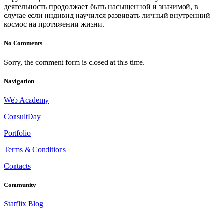
деятельность продолжает быть насыщенной и значимой, в
случае если индивид научился развивать личный внутренний
космос на протяжении жизни.
No Comments
Sorry, the comment form is closed at this time.
Navigation
Web Academy
ConsultDay
Portfolio
Terms & Conditions
Contacts
Community
Starflix Blog