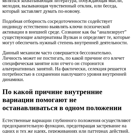
являться захватывающая литература, побуждающая мысли,
мелодия, вызывающая чувственный отклик, или беседа,
который заставляет думать по-новому.
Подобная отборность сосредоточенности содействует
индивиду естественно выявлять ключи психической
активации в внешней среде. Сознание как бы “анализирует”
существующие альтернативы Вулкан и определяет те, которые
могут обеспечить нужный степень внутренней деятельности.
Данный механизм часто совершается бессознательно.
Личность может не постигать, по какой причине его влечет
специфическая занятие или отчего он сторонится
альтернативных занятий. На фактически, селекция решается
потребностью в сохранении наилучшего уровня внутренней
динамики.
По какой причине внутренние
вариации помогают не
останавливаться в одном положении
Естественные вариации глубинного положения осуществляют
предохранительную функцию, предотвращая застревание на
одних и тех же идеях, переживаниях или паттернах действий.