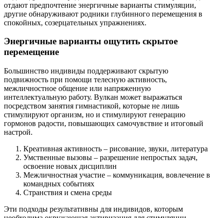
отдают предпочтение энергичные варианты стимуляции,
другие обнаруживают родники глубинного перемещения в
спокойных, созерцательных упражнениях.
Энергичные варианты ощутить скрытое
перемещение
Большинство индивиды поддерживают скрытую
подвижность при помощи телесную активность,
межличностное общение или напряженную
интеллектуальную работу. Вулкан может выражаться
посредством занятия гимнастикой, которые не лишь
стимулируют организм, но и стимулируют генерацию
гормонов радости, повышающих самочувствие и итоговый
настрой.
Креативная активность – рисование, звуки, литература
Умственные вызовы – разрешение непростых задач,
освоение новых дисциплин
Межличностная участие – коммуникация, вовлечение в
командных событиях
Странствия и смена среды
Эти подходы результативны для индивидов, которым
необходима окружающая активизация для стимуляции