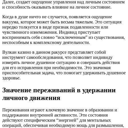
Далее, создает ощущение управления над личным состоянием
и способность оказывать влияние на личное состояние.
Когда в душе ничто не случается, появляется ощущение
вакуума, которое может быть весьма тяжелым. Это ситуация
нередко толкуется в виде признак подавленности или
чувственного изнеможения. Индивид приступает
воспринимать себя словно “исключенным” из существования,
неспособным к комплексному деятельности.
Вулкан казино в данном ракурсе представляет собой
инструмент самообследования, что позволяет индивиду
измерять личное душевное ситуацию и совершать действия
для его исправления при необходимости. Это значимая
приспособительная задача, что помогает удерживать душевное
здоровье.
Значение переживаний в удержании
личного движения
Переживания играют ключевую значение в образовании и
поддержании внутренней активности. Эти состояния
действуют специфическим “энергией” для ментальных
операций, обеспечивая необходимую мощь для размышления,