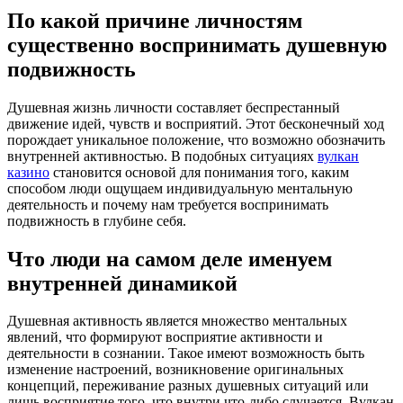
По какой причине личностям
существенно воспринимать душевную
подвижность
Душевная жизнь личности составляет беспрестанный
движение идей, чувств и восприятий. Этот бесконечный ход
порождает уникальное положение, что возможно обозначить
внутренней активностью. В подобных ситуациях
вулкан
казино
становится основой для понимания того, каким
способом люди ощущаем индивидуальную ментальную
деятельность и почему нам требуется воспринимать
подвижность в глубине себя.
Что люди на самом деле именуем
внутренней динамикой
Душевная активность является множество ментальных
явлений, что формируют восприятие активности и
деятельности в сознании. Такое имеют возможность быть
изменение настроений, возникновение оригинальных
концепций, переживание разных душевных ситуаций или
лишь восприятие того, что внутри что-либо случается. Вулкан