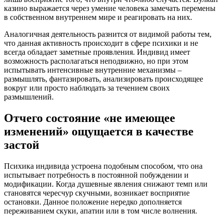
казино выражается через умение человека замечать перемены
в собственном внутреннем мире и реагировать на них.
Аналогичная деятельность разнится от видимой работы тем,
что данная активность происходит в сфере психики и не
всегда обладает заметные проявления. Индивид имеет
возможность располагаться неподвижно, но при этом
испытывать интенсивные внутренние механизмы –
размышлять, фантазировать, анализировать происходящее
вокруг или просто наблюдать за течением своих
размышлений.
Отчего состояние «не имеющее
изменений» ощущается в качестве
застой
Психика индивида устроена подобным способом, что она
испытывает потребность в постоянной побуждении и
модификации. Когда душевные явления снижают темп или
становятся чересчур скучными, возникает восприятие
остановки. Данное положение нередко дополняется
переживанием скуки, апатии или в том числе волнения.