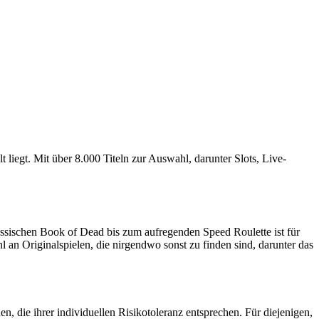
lt liegt. Mit über 8.000 Titeln zur Auswahl, darunter Slots, Live-
assischen Book of Dead bis zum aufregenden Speed Roulette ist für
 an Originalspielen, die nirgendwo sonst zu finden sind, darunter das
, die ihrer individuellen Risikotoleranz entsprechen. Für diejenigen,