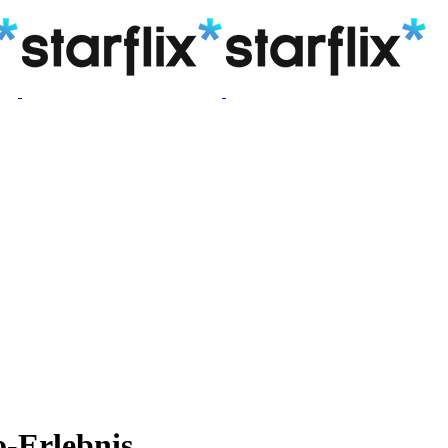
o-Erlebnis