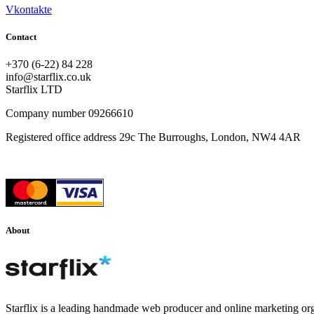
Vkontakte
Contact
+370 (6-22) 84 228
info@starflix.co.uk
Starflix LTD
Company number 09266610
Registered office address 29c The Burroughs, London, NW4 4AR
About
Starflix is a leading handmade web producer and online marketing org