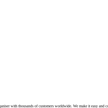
aniser with thousands of customers worldwide. We make it easy and cost