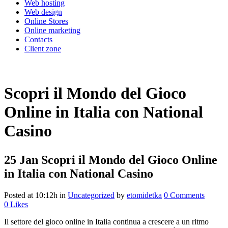
Web hosting
Web design
Online Stores
Online marketing
Contacts
Client zone
Scopri il Mondo del Gioco
Online in Italia con National
Casino
25 Jan
Scopri il Mondo del Gioco Online
in Italia con National Casino
Posted at 10:12h
in
Uncategorized
by
etomidetka
0 Comments
0
Likes
Il settore del gioco online in Italia continua a crescere a un ritmo