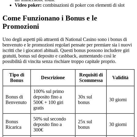
Video poker:
combinazioni di poker con elementi di slot
Come Funzionano i Bonus e le
Promozioni
Uno degli aspetti più attraenti di National Casino sono i bonus di
benvenuto e le promozioni regolari pensate per premiare sia i nuovi
iscritti che i giocatori abituali. Questi bonus possono includere giri
gratuiti, bonus sul deposito e cashback, aumentando così le
possibilità di vincita senza rischiare troppo capitale proprio.
Tipo di
Requisiti di
Descrizione
Validità
Bonus
Scommessa
100% sul primo
Bonus di
deposito fino a
30x sul
30 giorni
Benvenuto
500€ + 100 giri
bonus
gratis
50% sul secondo
Bonus
25x sul
deposito fino a
30 giorni
Ricarica
bonus
300€