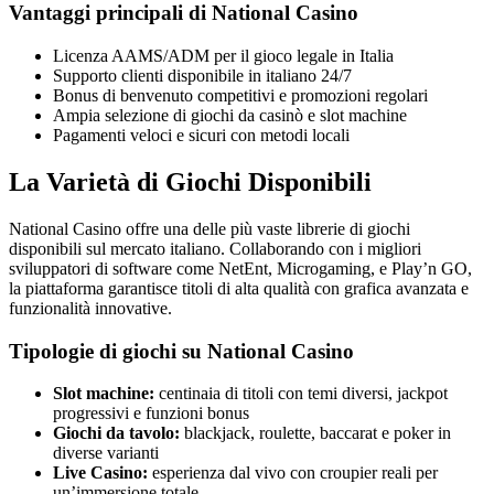
Vantaggi principali di National Casino
Licenza AAMS/ADM per il gioco legale in Italia
Supporto clienti disponibile in italiano 24/7
Bonus di benvenuto competitivi e promozioni regolari
Ampia selezione di giochi da casinò e slot machine
Pagamenti veloci e sicuri con metodi locali
La Varietà di Giochi Disponibili
National Casino offre una delle più vaste librerie di giochi
disponibili sul mercato italiano. Collaborando con i migliori
sviluppatori di software come NetEnt, Microgaming, e Play’n GO,
la piattaforma garantisce titoli di alta qualità con grafica avanzata e
funzionalità innovative.
Tipologie di giochi su National Casino
Slot machine:
centinaia di titoli con temi diversi, jackpot
progressivi e funzioni bonus
Giochi da tavolo:
blackjack, roulette, baccarat e poker in
diverse varianti
Live Casino:
esperienza dal vivo con croupier reali per
un’immersione totale