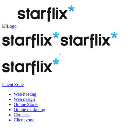
Client Zone
Web hosting
Web design
Online Stores
Online marketing
Contacts
Client zone