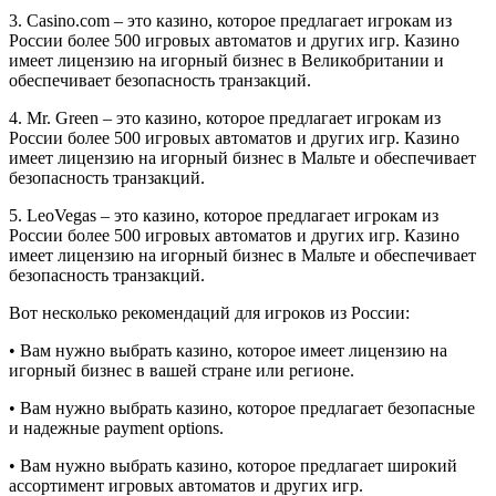
3. Casino.com – это казино, которое предлагает игрокам из
России более 500 игровых автоматов и других игр. Казино
имеет лицензию на игорный бизнес в Великобритании и
обеспечивает безопасность транзакций.
4. Mr. Green – это казино, которое предлагает игрокам из
России более 500 игровых автоматов и других игр. Казино
имеет лицензию на игорный бизнес в Мальте и обеспечивает
безопасность транзакций.
5. LeoVegas – это казино, которое предлагает игрокам из
России более 500 игровых автоматов и других игр. Казино
имеет лицензию на игорный бизнес в Мальте и обеспечивает
безопасность транзакций.
Вот несколько рекомендаций для игроков из России:
• Вам нужно выбрать казино, которое имеет лицензию на
игорный бизнес в вашей стране или регионе.
• Вам нужно выбрать казино, которое предлагает безопасные
и надежные payment options.
• Вам нужно выбрать казино, которое предлагает широкий
ассортимент игровых автоматов и других игр.