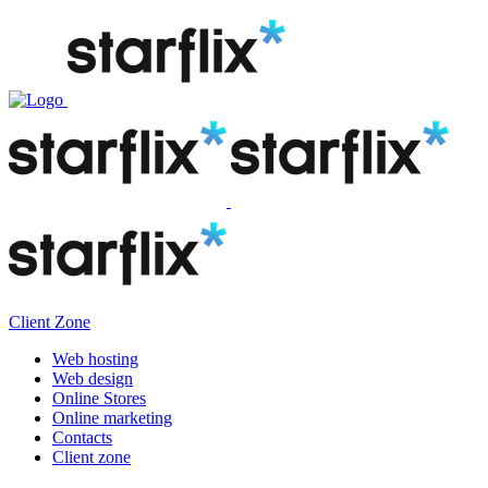
Client Zone
Web hosting
Web design
Online Stores
Online marketing
Contacts
Client zone