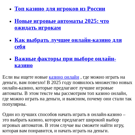
Топ казино для игроков из России
Новые игровые автоматы 2025: что
ожидать игрокам
Как выбрать лучшее онлайн-казино для
себя
Важные факторы при выборе онлайн-
казино
Если вы ищете новые
казино онлайн
, где можно играть на
деньги, вам повезло! В 2025 году появилось множество новых
онлайн-казино, которые предлагают лучшие игровые
автоматы. В этом тексте мы рассмотрим топ казино онлайн,
где можно играть на деньги, и выясним, почему они стали так
популярны.
Один из лучших способов начать играть в онлайн-казино –
это выбрать казино, которое предлагает широкий выбор
игровых автоматов. В этом случае вы сможете найти игру,
которая вам понравится, и начать играть на деньги.