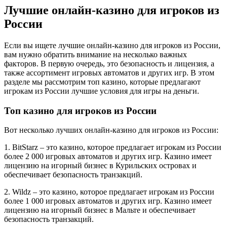
Лучшие онлайн-казино для игроков из
России
Если вы ищете лучшие онлайн-казино для игроков из России,
вам нужно обратить внимание на несколько важных
факторов. В первую очередь, это безопасность и лицензия, а
также ассортимент игровых автоматов и других игр. В этом
разделе мы рассмотрим топ казино, которые предлагают
игрокам из России лучшие условия для игры на деньги.
Топ казино для игроков из России
Вот несколько лучших онлайн-казино для игроков из России:
1. BitStarz – это казино, которое предлагает игрокам из России
более 2 000 игровых автоматов и других игр. Казино имеет
лицензию на игорный бизнес в Курильских островах и
обеспечивает безопасность транзакций.
2. Wildz – это казино, которое предлагает игрокам из России
более 1 000 игровых автоматов и других игр. Казино имеет
лицензию на игорный бизнес в Мальте и обеспечивает
безопасность транзакций.