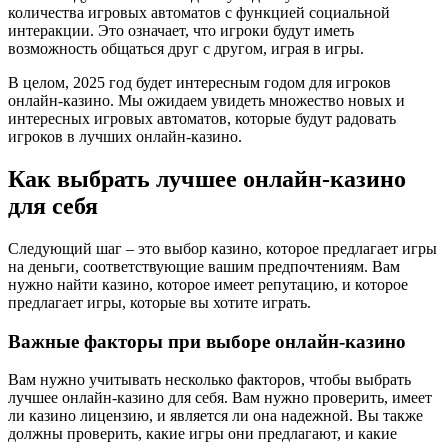
количества игровых автоматов с функцией социальной
интеракции. Это означает, что игроки будут иметь
возможность общаться друг с другом, играя в игры.
В целом, 2025 год будет интересным годом для игроков
онлайн-казино. Мы ожидаем увидеть множество новых и
интересных игровых автоматов, которые будут радовать
игроков в лучших онлайн-казино.
Как выбрать лучшее онлайн-казино
для себя
Следующий шаг – это выбор казино, которое предлагает игры
на деньги, соответствующие вашим предпочтениям. Вам
нужно найти казино, которое имеет репутацию, и которое
предлагает игры, которые вы хотите играть.
Важные факторы при выборе онлайн-казино
Вам нужно учитывать несколько факторов, чтобы выбрать
лучшее онлайн-казино для себя. Вам нужно проверить, имеет
ли казино лицензию, и является ли она надежной. Вы также
должны проверить, какие игры они предлагают, и какие