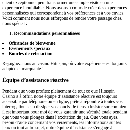
client exceptionnel peut transformer une simple visite en une
expérience inoubliable. Nous avons à cœur de créer des expériences
personnalisées qui correspondent à vos préférences et à vos envies.
Voici comment nous nous efforçons de rendre votre passage chez
nous spécial :
Recommandations personnalisées
Offrandes de bienvenue
Événements spéciaux
Boucles de rétroaction
Rejoignez-nous au casino Hitnspin, où votre expérience est toujours
adaptée et marquante !
Équipe d’assistance réactive
Pendant que vous profitez pleinement de tout ce que Hitnspin
Casino a à offrir, notre équipe d’assistance réactive est toujours
accessible par téléphone ou en ligne, prête à répondre à toutes vos
interrogations et à dissiper vos soucis. Je tiens à insister sur combien
il est important pour moi de vous garantir une sérénité totale pendant
que vous vous plongez dans l’excitation du jeu. Que vous ayez
besoin d’aide concernant vos versements, les informations sur les
jeux ou tout autre sujet, notre équipe d’assistance s’engage à