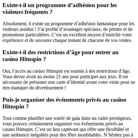
Existe-t-il un programme d’adhésion pour les
visiteurs fréquents ?
Absolument, il existe un programme d’adhésion fantastique pour les
visiteurs assidus ! J’ai profité d’avantages spéciaux, de primes et de
promotions particulières. C’est un excellent moyen d’enrichir votre
expérience et de savourer chaque instant de chacune de vos visites.
Existe-t-il des restrictions d’âge pour entrer au
casino Hitnspin ?
Oui, l’accès au casino Hitnspin est soumis à des restrictions d’âge.
Vous devez avoir au moins 21 ans pour participer aux jeux. Il est
nécessaire de présenter une carte d’identité avant votre visite pour ne
rien manquer du divertissement !
Puis-je organiser des événements privés au casino
Hitnspin ?
Tout comme planifier une soirée de gala dans un cadre prestigieux,
vous pouvez certainement organiser vos événements privés au
casino Hitnspin. C’est un lieu captivant qui offre une flexibilité et
une ambiance inégalées pour des fêtes inoubliables. N’hésitez pas à