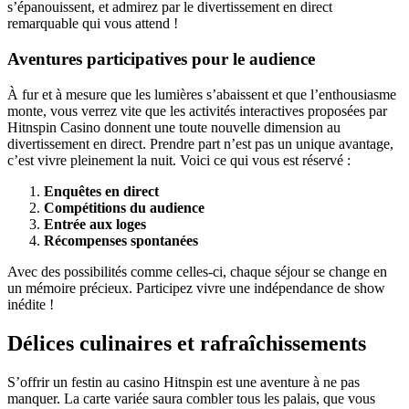
s’épanouissent, et admirez par le divertissement en direct
remarquable qui vous attend !
Aventures participatives pour le audience
À fur et à mesure que les lumières s’abaissent et que l’enthousiasme
monte, vous verrez vite que les activités interactives proposées par
Hitnspin Casino donnent une toute nouvelle dimension au
divertissement en direct. Prendre part n’est pas un unique avantage,
c’est vivre pleinement la nuit. Voici ce qui vous est réservé :
Enquêtes en direct
Compétitions du audience
Entrée aux loges
Récompenses spontanées
Avec des possibilités comme celles-ci, chaque séjour se change en
un mémoire précieux. Participez vivre une indépendance de show
inédite !
Délices culinaires et rafraîchissements
S’offrir un festin au casino Hitnspin est une aventure à ne pas
manquer. La carte variée saura combler tous les palais, que vous