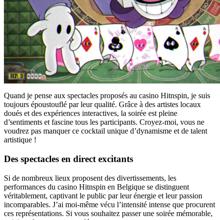
Quand je pense aux spectacles proposés au casino Hitnspin, je suis
toujours époustouflé par leur qualité. Grâce à des artistes locaux
doués et des expériences interactives, la soirée est pleine
d’sentiments et fascine tous les participants. Croyez-moi, vous ne
voudrez pas manquer ce cocktail unique d’dynamisme et de talent
artistique !
Des spectacles en direct excitants
Si de nombreux lieux proposent des divertissements, les
performances du casino Hitnspin en Belgique se distinguent
véritablement, captivant le public par leur énergie et leur passion
incomparables. J’ai moi-même vécu l’intensité intense que procurent
ces représentations. Si vous souhaitez passer une soirée mémorable,