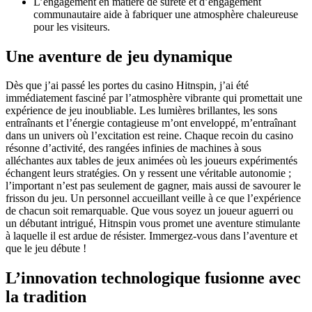
L’engagement en matière de sûreté et d’engagement
communautaire aide à fabriquer une atmosphère chaleureuse
pour les visiteurs.
Une aventure de jeu dynamique
Dès que j’ai passé les portes du casino Hitnspin, j’ai été
immédiatement fasciné par l’atmosphère vibrante qui promettait une
expérience de jeu inoubliable. Les lumières brillantes, les sons
entraînants et l’énergie contagieuse m’ont enveloppé, m’entraînant
dans un univers où l’excitation est reine. Chaque recoin du casino
résonne d’activité, des rangées infinies de machines à sous
alléchantes aux tables de jeux animées où les joueurs expérimentés
échangent leurs stratégies. On y ressent une véritable autonomie ;
l’important n’est pas seulement de gagner, mais aussi de savourer le
frisson du jeu. Un personnel accueillant veille à ce que l’expérience
de chacun soit remarquable. Que vous soyez un joueur aguerri ou
un débutant intrigué, Hitnspin vous promet une aventure stimulante
à laquelle il est ardue de résister. Immergez-vous dans l’aventure et
que le jeu débute !
L’innovation technologique fusionne avec
la tradition