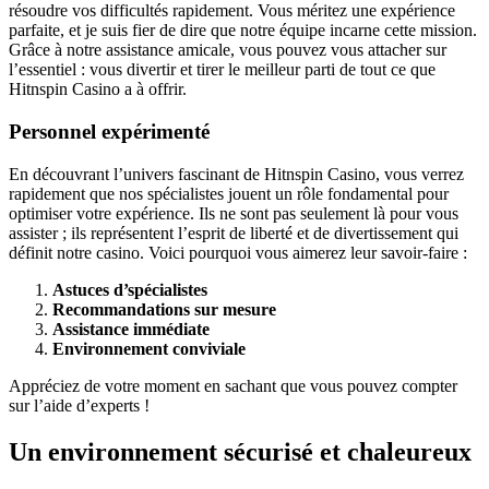
résoudre vos difficultés rapidement. Vous méritez une expérience
parfaite, et je suis fier de dire que notre équipe incarne cette mission.
Grâce à notre assistance amicale, vous pouvez vous attacher sur
l’essentiel : vous divertir et tirer le meilleur parti de tout ce que
Hitnspin Casino a à offrir.
Personnel expérimenté
En découvrant l’univers fascinant de Hitnspin Casino, vous verrez
rapidement que nos spécialistes jouent un rôle fondamental pour
optimiser votre expérience. Ils ne sont pas seulement là pour vous
assister ; ils représentent l’esprit de liberté et de divertissement qui
définit notre casino. Voici pourquoi vous aimerez leur savoir-faire :
Astuces d’spécialistes
Recommandations sur mesure
Assistance immédiate
Environnement conviviale
Appréciez de votre moment en sachant que vous pouvez compter
sur l’aide d’experts !
Un environnement sécurisé et chaleureux